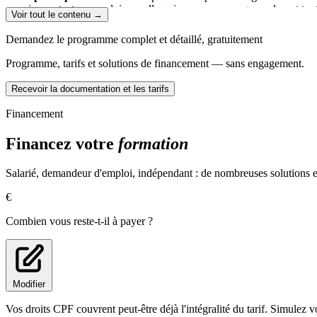
premier contact avec celui ou celle qui vous accompagnera durant tout l
Voir tout le contenu →
2- La phase d'investigation
vous permet d'élaborer des scénarios d'év
Demandez le programme complet et détaillé, gratuitement
personnelle d'aujourd'hui et d'après.
Programme, tarifs et solutions de financement — sans engagement.
Révéler vos motivations, intérêts personnels et valeurs.
Mettre en évidence votre personnalité.
Recevoir la documentation et les tarifs
Identifier et analyser vos acquis personnels et professionnels
Découvrir les activités et les formations qui vous correspondent
Financement
3 - La phase de conclusion
permet au bénéficiaire, au moyen d'entreti
Financez votre
formation
Recenser les conditions et moyens favorisant la réalisation du o
Prévoir les principales étapes des projets professionnels, dont la 
Salarié, demandeur d'emploi, indépendant : de nombreuses solutions ex
€
Combien vous reste-t-il à payer ?
Modifier
Vos droits CPF couvrent peut-être déjà l'intégralité du tarif. Simulez v