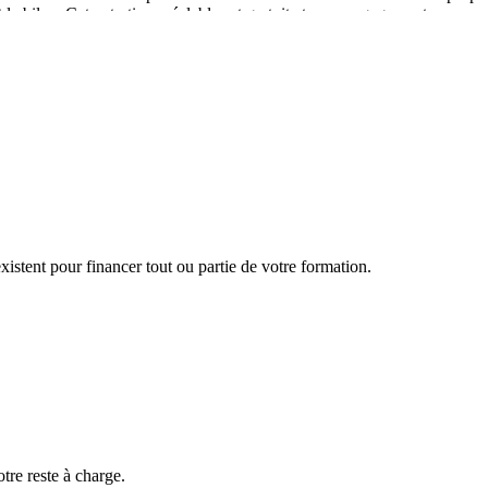
e bilan. Cet entretien préalable est gratuit et sans engagement.
olution professionnelle pour les quelques années à venir, cohérents d'un
.
ens personnalisés, d'effectuer les actions suivantes :
u des projets professionnels
possibilité de bénéficier d'un entretien de suivi.
istent pour financer tout ou partie de votre formation.
otre reste à charge.