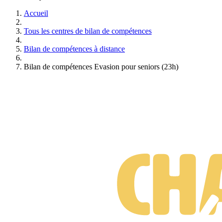
professionnelle : des bilans jeunes actifs et scolaires pour les plus
jeunes, aux bilans tremplin, exploration, nouveau départ et horizon
Accueil
pour les salariés, sans oublier les bilans liberté, évasion, odyssée et
passion pour les seniors.
Tous les centres de bilan de compétences
Bilan de compétences à distance
Bilan de compétences Evasion pour seniors (23h)