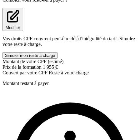
Révéler vos motivations, intérêts personnels et valeurs.
Mettre en évidence votre personnalité.
Identifier et analyser vos acquis personnels et professionnels
Découvrir les activités et les formations qui vous
correspondent.
Modifier
3 - La phase de conclusion
permet au bénéficiaire, au moyen
Vos droits CPF couvrent peut-être déjà l'intégralité du tarif. Simulez
d'entretiens personnalisés, d'effectuer les actions suivantes :
votre reste à charge.
Recenser les conditions et moyens favorisant la réalisation du
ou des projets professionnels
Simuler mon reste à charge
Prévoir les principales étapes des projets professionnels, dont
Montant de votre CPF (estimé)
la possibilité de bénéficier d'un entretien de suivi.
Prix de la formation
1 955 €
Couvert par votre CPF
Reste à votre charge
Montant restant à payer