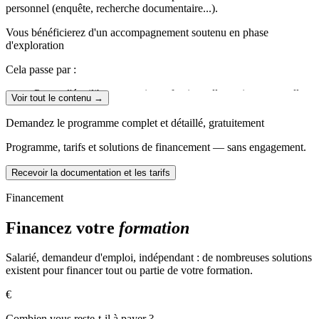
personnel (enquête, recherche documentaire...).
Vous bénéficierez d'un accompagnement soutenu en phase
d'exploration
Cela passe par :
Penser l'équilibre entre vie professionnelle et vie personnelle.
Voir tout le contenu →
D'analyser vos compétences, votre personnalité, vos
motivations, vos valeurs .
Demandez le programme complet et détaillé, gratuitement
Mettre en évidence des compétences, aptitudes, des potentiels
transférables.
Programme, tarifs et solutions de financement — sans engagement.
1 -La phase préliminaire
est le premier temps d'échange avec votre
Recevoir la documentation et les tarifs
consultant. Cela vous permet d'identifier vos besoins afin de vous
proposer la prestation qui vous correspond le mieux. C'est l'occasion
Financement
d'un premier contact avec celui ou celle qui vous accompagnera
durant tout le bilan. Cet entretien préalable est gratuit et sans
Financez votre
formation
engagement.
2- La phase d'investigation
vous permet d'élaborer des scénarios
Salarié, demandeur d'emploi, indépendant : de nombreuses solutions
d'évolution professionnelle pour les quelques années à venir,
existent pour financer tout ou partie de votre formation.
cohérents d'une part avec la personne que vous êtes et d'autre part
€
avec votre vie personnelle d'aujourd'hui et d'après.
Combien vous reste-t-il à payer ?