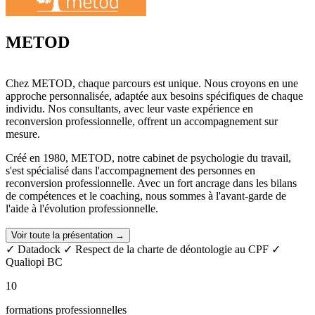
METOD
Chez METOD, chaque parcours est unique. Nous croyons en une
approche personnalisée, adaptée aux besoins spécifiques de chaque
individu. Nos consultants, avec leur vaste expérience en
reconversion professionnelle, offrent un accompagnement sur
mesure.
Créé en 1980, METOD, notre cabinet de psychologie du travail,
s'est spécialisé dans l'accompagnement des personnes en
reconversion professionnelle. Avec un fort ancrage dans les bilans
de compétences et le coaching, nous sommes à l'avant-garde de
l'aide à l'évolution professionnelle.
En tant que responsable gérant et sociologue du travail, j'ai su
Voir toute la présentation →
insuffler à METOD une approche humaine et pragmatique. Notre
✓ Datadock
✓ Respect de la charte de déontologie au CPF
✓
réseau, composé de plus de 60 consultants répartis en antennes sur
Qualiopi BC
tout le territoire national, permet une couverture étendue, rendant
nos services accessibles à un large public.
10
Nos produits se déclinent pour s'adapter à chaque étape de la vie
formations professionnelles