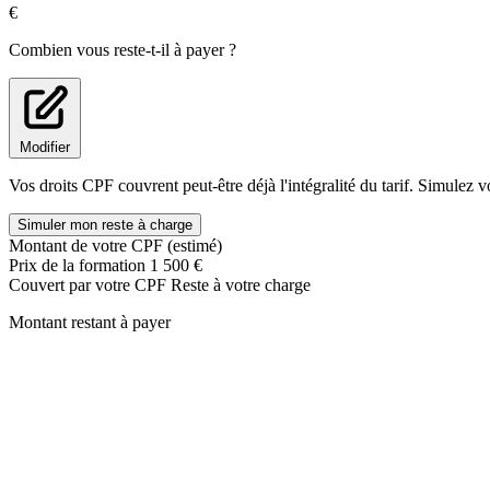
Remise d'une synthèse écrite et commentée au bénéficiaire reprena
€
d'action,
Définition des modalités et étapes du ou des projets professionne
Combien vous reste-t-il à payer ?
Durant le bilan de compétences, le(a) client(e) est accompagné(e) p
Voici quelques exemples d'
outils
issus de notre méthode :
Modifier
Les cartes des valeurs,
Le test des 32 figures du destin professionnel,
Vos droits CPF couvrent peut-être déjà l'intégralité du tarif. Simulez v
Le test de personnalité « Préférences »
Le modèle des compétences de l'arbre,
Simuler mon reste à charge
Le test des
soft skills
« Harmony »
Montant de votre CPF (estimé)
Prix de la formation
1 500 €
En complément de l'ensemble de ces outils, ORIENTACTION fournit à 
Couvert par votre CPF
Reste à votre charge
Chacun de ces Ebooks contient
des
tests, des questionnaires d'auto
Montant restant à payer
Le(a) client(e) peut
contacter à tout moment son(sa) consultant(e) 