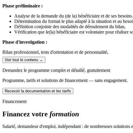
Le test des 32 figures du destin professionnel,
Phase préliminaire :
Le test de personnalité de Jung,
Le modèle des compétences de l'arbre,
Analyse de la demande du (de la) bénéficiaire et de ses besoins.
Le test d’assertivité.
Détermination du format le plus adapté à la situation et au besoi
Définition conjointe des modalités de déroulement du bilan,
Vérification que le(la) bénéficiaire est volontaire pour réaliser s
Phase d'investigation :
Bilan professionnel, tests d'orientation et de personnalité,
Voir tout le contenu →
Analyse du parcours professionnel,
Exploration des valeurs, besoins, motivations et personnalité,
Demandez le programme complet et détaillé, gratuitement
Réflexion autour des métiers et typologies de carrière possibles.
Programme, tarifs et solutions de financement — sans engagement.
Analyse métier /marché et recherches documentaires,
Recevoir la documentation et les tarifs
Exploration des voies d'évolution professionnelle possibles,
Analyse des compétences :
soft skills,
savoirs, savoir-faire et sav
Financement
Identification des « possibles », définition et construction du pr
Financez votre
formation
Phase de conclusion :
Présentation et analyse du projet,
Salarié, demandeur d'emploi, indépendant : de nombreuses solutions ex
Mise en œuvre du projet, modalités, et étapes pour cette mise e