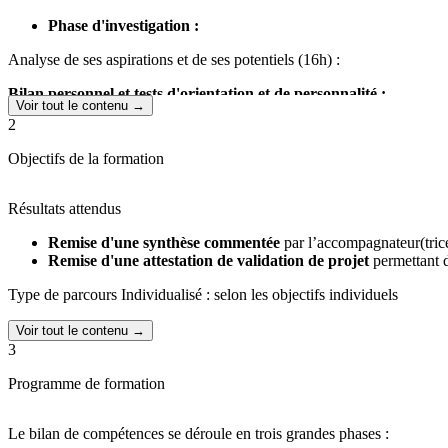
Phase d'investigation :
Analyse de ses aspirations et de ses potentiels (16h) :
Bilan personnel et tests d'orientation et de personnalité :
Voir tout le contenu →
2
Analyse du parcours personnel et professionnel,
Exploration des valeurs, besoins, motivations et personnalité,
Objectifs de la formation
Réflexion autour des équilibres de vie.
Analyse métier /marché et recherches documentaires :
Résultats attendus
Exploration des voies d'évolution professionnelle possibles,
Remise d'une synthèse commentée
par l’accompagnateur(trice
Analyse des compétences : savoir, savoir-faire et savoir-être,
Remise d'une attestation de validation de projet
permettant d
Identification des « possibles », définition du projet et du plan d
Type de parcours Individualisé : selon les objectifs individuels
Phase de conclusion (4h) :
Voir tout le contenu →
Remise d'une synthèse écrite reprenant le projet, les points d'appui, les
3
Durant le bilan de compétences, vous êtes accompagné(e) par un(e) con
Programme de formation
Voici quelques exemples d’
outils
qui seront utilisés :
Le bilan de compétences se déroule en trois grandes phases :
Les cartes des valeurs,