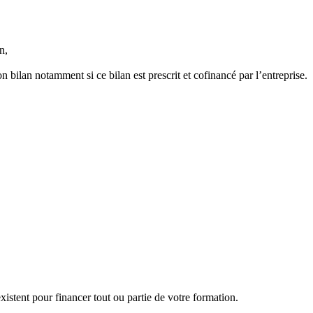
n,
on bilan notamment si ce bilan est prescrit et cofinancé par l’entreprise.
oir-être,
ojet et du plan d'action, ou un projet de validation des acquis de l’expéri
istent pour financer tout ou partie de votre formation.
n œuvre,