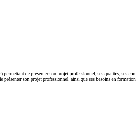
) permettant de présenter son projet professionnel, ses qualités, ses com
e présenter son projet professionnel, ainsi que ses besoins en formation
'action.
 axes de progrès et le plan d'action.
sultant(e) en évolution professionnelle certifié(e) par Orient’Action®.