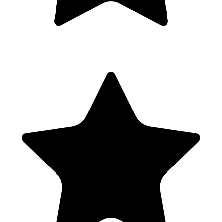
Glacons
Cocktail à étage
Utilisation des herbes fraîches et fleurs comestibles
Après-midi (3,5hs)
Dégustation et évaluation
Atelier pratique : Techniques avancées
Échanges et questions
Vendredi - 5ème journée de formation
Matin (3,5hs)
Organisation et logistique
Approvisionnement et stockage
Approvisionnement et stockage
Service à la clientèle
Après-midi (3,5hs)
Législation et sécurité
HACCP derrière le bar
Notions sur la responsabilité légale du serveur d’alcool
(vente à des mineurs, clients ivres, etc.)