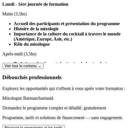
Lundi - 1ère journée de formation
Matin (3,5hs)
Accueil des participants et présentation du programme
Histoire de la mixologie
Importance de la culture du cocktail à travers le monde
(Amérique, Europe, Asie, etc.)
Rôle du mixologue
Après-midi (3,5hs)
Techniques fondamentales (gestes du bartender)
Voir tout le contenu →
Rafraîchir le verre
Le verre à mélange
Débouchés professionnels
Cuban roll
Dry shake et reverse dry shake
Explorez les opportunités qui s'offrent à vous après votre formation :
Double strain
L’utilisation de la passoire
Mixologue
Barman/barmaid
Introduction à la jiggering (utilisation de doseurs pour
une précision optimale)
Demandez le programme complet et détaillé, gratuitement
Rafraîchir le verre
Le verre à mélange
Programme, tarifs et solutions de financement — sans engagement.
Cuban roll
Dry shake et reverse dry shake
Recevoir le programme et les tarifs