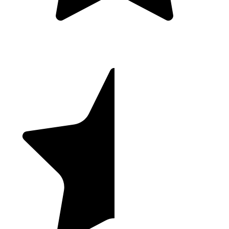
HACCP derrière le bar
Notions sur la responsabilité légale du serveur d’alcool (vente
à des mineurs, clients ivres, etc.)
Préparation du projet final : Création de cocktails
signature
Evaluation finale, remise des certificats d’excellence et
clôture de la formation