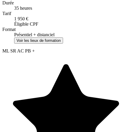
Durée
35 heures
Tarif
1 950 €
Éligible CPF
Format
Présentiel + distanciel
Voir les lieux de formation
ML
SR
AC
PB
+