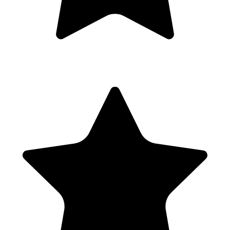
Comment équilibrer l’acidité, le sucré, l’amer, et l’umami dans
les cocktails
Règle des 3S (Simple, Sweet, Strong)
Atelier pratique : Création de cocktails de base
Retour sur l’atelier pratique
Mercredi - 3ème journée de formation
Matin (3,5hs)
Familles de cocktails
Cocktails classiques
Exemples : Martini, Old Fashioned, Margarita, Daiquiri
Créations modernes
Exemples de cocktails signatures de mixologues célèbres
Mocktails
Exploration des cocktails sans alcool et leur équilibre de saveurs
Après-midi (3,5hs)
Personnalisation des recettes