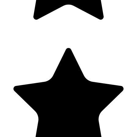
Modifier les ingrédients, adapter les proportions en
fonction des goûts
Modifier les ingrédients, adapter les proportions en fonction
des goûts
Atelier pratique : Cocktails personnalisés
Discussion et feedback
Jeudi - 4ème journée de formation
Matin (3,5hs)
Techniques avancées
Sphérification, fumage des cocktails, clarification des
liquides
Sphérification, fumage des cocktails, clarification des liquides
Art de la présentation
Pailles
Meringue
Fruits
Glacons
Cocktail à étage
Utilisation des herbes fraîches et fleurs comestibles
Pailles
Meringue
Fruits