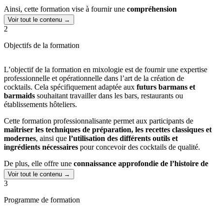
Ainsi, cette formation vise à fournir une
compréhension
approfondie et pratique de la création de cocktails
répondant aux
Voir tout le contenu →
besoins actuels et futurs du marché.
2
La formation peut se faire en centre
à Rouen
ou
à distance pour la
Objectifs de la formation
partie théorique
(la partie pratique se déroule dans nos locaux).
L’objectif de la formation en mixologie est de fournir une expertise
professionnelle et opérationnelle dans l’art de la création de
cocktails. Cela spécifiquement adaptée aux
futurs barmans et
barmaids
souhaitant travailler dans les bars, restaurants ou
établissements hôteliers.
Cette formation professionnalisante permet aux participants de
maîtriser les techniques de préparation, les recettes classiques et
modernes
, ainsi que
l’utilisation des différents outils et
ingrédients nécessaires
pour concevoir des cocktails de qualité.
De plus, elle offre une
connaissance approfondie de l’histoire de
la mixologie, des différents spiritueux
, ainsi que des tendances
Voir tout le contenu →
actuelles du marché.
3
Programme de formation