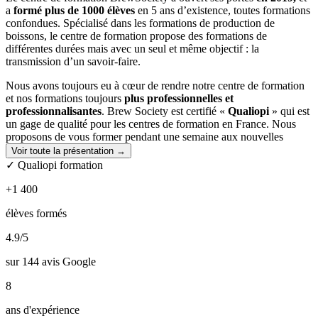
a
formé plus de 1000 élèves
en 5 ans d’existence, toutes formations
confondues. Spécialisé dans les formations de production de
boissons, le centre de formation propose des formations de
différentes durées mais avec un seul et même objectif : la
transmission d’un savoir-faire.
Nous avons toujours eu à cœur de rendre notre centre de formation
et nos formations toujours
plus professionnelles et
professionnalisantes
. Brew Society est certifié «
Qualiopi
» qui est
un gage de qualité pour les centres de formation en France. Nous
proposons de vous former pendant une semaine aux nouvelles
tendances : boissons sans alcool.
Voir toute la présentation →
✓ Qualiopi formation
La qualité de nos formations est notre priorité absolue. C’est
pourquoi chaque formateur a été sélectionné en fonction de son
+1 400
expertise dans le domaine et de son niveau d’étude.
élèves formés
Nous disposons d'une
picobrasserie BrewFactory de 150L
et
d'une
microbrasserie de 5hL
dont vous aurez l'occasion d'utiliser
4.9
/5
durant votre formation.
sur 144 avis Google
Nos
formations brassicoles sont certifiantes et diplômantes
.
BrewSociety vous forme au
8
passage du Titre Brasseur
et fait
également figure de centre d'examen pour ce même Titre Brasseur.
ans d'expérience