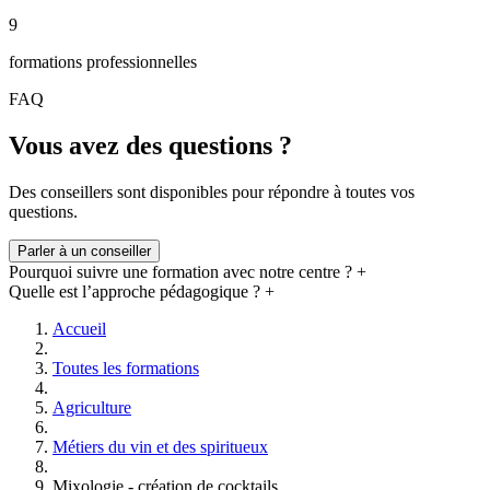
BrewSociety vous propose un
accompagnement après votre
9
formation
grâce à BrewFactory, notre pôle accompagnement et
consulting. Nous vous aidons à choisir votre matériel de brassage, à
formations professionnelles
dimensionner votre salle et nous vous formons directement sur votre
matériel dans votre local une fois votre installation terminée.
FAQ
Vous avez des questions ?
Des conseillers sont disponibles pour répondre à toutes vos
questions.
Parler à un conseiller
Pourquoi suivre une formation avec notre centre ?
+
Quelle est l’approche pédagogique ?
+
Accueil
Toutes les formations
Agriculture
Métiers du vin et des spiritueux
Mixologie - création de cocktails