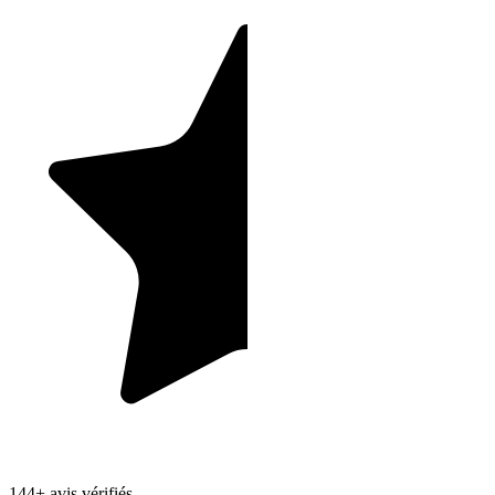
Brasserie/Distillerie (1h)
Nettoyage et désinfection (1.5h)
Nettoyage et désinfection de l’alambic
Nettoyage et désinfection de la ligne de conditionnement
Après-midi (4hs)
QHSE en distillerie (2hs) (Qualité hygiène sécurité
environnement)
HACCP de base
DUES de base
La gestion des rejets de distillerie (réglementation française et
européenne)
Aides au dimensionnement et à l’agencement de sa distillerie
Sécurité incendie et explosion.
Gestion de production en Distillerie (1h)
Fermenteurs et fermentations
Administratif et déclarations Douanes et répression des
fraudes
Loi Evin
Norme ICPE des effluents
144+ avis vérifiés