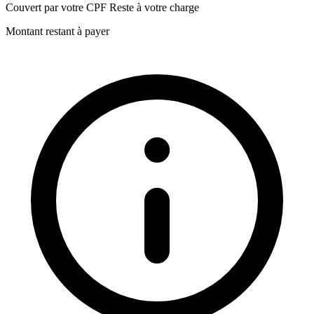
Ozone
Couvert par votre CPF
Reste à votre charge
USHP (Ultrasons à Haute Puissance)
Vapeur (sous pression ou non)
Montant restant à payer
Les effets sur le bois et le goût.
Le souffre
UV
Ozone
USHP (Ultrasons à Haute Puissance)
Vapeur (sous pression ou non)
Les effets sur le bois et le goût.
Le souffre
Vendredi - 5ème journée de formation
Matin (4hs)
Distillation du Gin (PRATIQUE en parallèle)
Création recette (2hs)
Herboristerie et notion botanique.
Après-midi (4hs)
L’embouteillage (1h)
Logistique, étiquetage, dilution et mise en tonneau en fonction