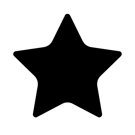
catalytiques)
Déstructuration de l’amidon par les enzymes et influences sur
le produit fini
Processus de brassage de base orienté distillation
Les diagrammes de brassage selon les enzymes utilisés
(exogènes, endogènes)
Les calculs pour créer une recette de moût (1.5h)
Quantité d’extrait et de matière première
Rendements (MP, machine, …)
Atténuations et % alcoolique
Après-midi (4hs)
Levures et Bactéries (1.5h)
Taxonomie
Culture (besoins, propagation, comptage)
Propriétés (floculation, résistances, …)
Biochimie fermentaire (métabolisme, Crabtree..)
Lacto et Brett.
Microbiologie de base pratique (1.5h)
Les gestes stériles