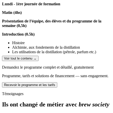
Lundi - 1ère journée de formation
Matin (4hs)
Présentation de l’équipe, des élèves et du programme de la
semaine (0,5h)
Introduction (0.5h)
Histoire
Alchimie, aux fondements de la distillation
Les utilisations de la distillation (pétrole, parfum etc.)
Voir tout le contenu →
Notions physiques et chimiques du distillateur (1h)
Demandez le programme complet et détaillé, gratuitement
L’enthalpie et états des matières
Pression de vapeur
Programme, tarifs et solutions de financement — sans engagement.
Point de rosé
Point d’ébullition
Recevoir le programme et les tarifs
Pression de vapeur
Point de rosé
Témoignages
Point d’ébullition
Thermodynamique
Ils ont changé de métier avec
brew society
Isomérisations et changements moléculaires thermiques