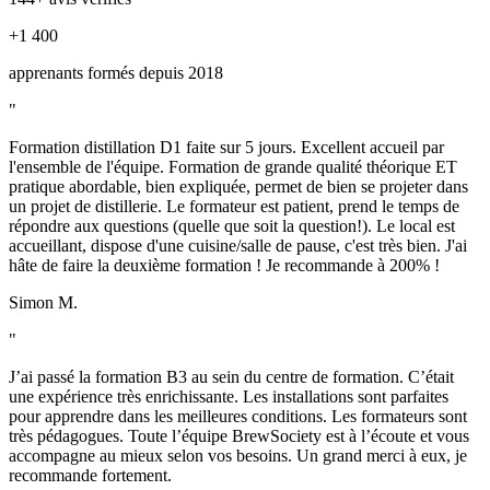
L’étiquetage (0.5h)
Règlementation
+1 400
Règlementation
apprenants formés depuis 2018
Appellation et règlementation des noms d’alcools (0.5h)
"
Whisky, Gins, Vodka, cognac, armagnac, grappa, Genépi, …
Formation distillation D1 faite sur 5 jours. Excellent accueil par
Jeudi - 4ème journée de formation
l'ensemble de l'équipe. Formation de grande qualité théorique ET
pratique abordable, bien expliquée, permet de bien se projeter dans
Matin (4hs)
un projet de distillerie. Le formateur est patient, prend le temps de
répondre aux questions (quelle que soit la question!). Le local est
Pratique : Distillation de whisky via la colonne de distillation et
accueillant, dispose d'une cuisine/salle de pause, c'est très bien. J'ai
en parallèle :
hâte de faire la deuxième formation ! Je recommande à 200% !
Métrologie du distillateur (1.5h)
Simon M.
Prise de densité et alcool.
"
Analyse des têtes, cœur et des queues
Les faux gouts
J’ai passé la formation B3 au sein du centre de formation. C’était
Les dangers
une expérience très enrichissante. Les installations sont parfaites
Les analyses physico-chimiques
pour apprendre dans les meilleures conditions. Les formateurs sont
Les faux gouts
très pédagogues. Toute l’équipe BrewSociety est à l’écoute et vous
Les dangers
accompagne au mieux selon vos besoins. Un grand merci à eux, je
Les analyses physico-chimiques
recommande fortement.
Dégustation à caractéristique organoleptique