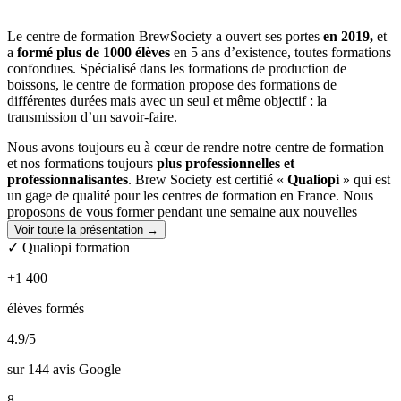
Le centre de formation BrewSociety a ouvert ses portes
en 2019,
et
a
formé plus de 1000 élèves
en 5 ans d’existence, toutes formations
confondues. Spécialisé dans les formations de production de
boissons, le centre de formation propose des formations de
différentes durées mais avec un seul et même objectif : la
transmission d’un savoir-faire.
Nous avons toujours eu à cœur de rendre notre centre de formation
et nos formations toujours
plus professionnelles et
professionnalisantes
. Brew Society est certifié «
Qualiopi
» qui est
un gage de qualité pour les centres de formation en France. Nous
proposons de vous former pendant une semaine aux nouvelles
tendances : boissons sans alcool.
Voir toute la présentation →
✓ Qualiopi formation
La qualité de nos formations est notre priorité absolue. C’est
pourquoi chaque formateur a été sélectionné en fonction de son
+1 400
expertise dans le domaine et de son niveau d’étude.
élèves formés
Nous disposons d'une
picobrasserie BrewFactory de 150L
et
d'une
microbrasserie de 5hL
dont vous aurez l'occasion d'utiliser
4.9
/5
durant votre formation.
sur 144 avis Google
Nos
formations brassicoles sont certifiantes et diplômantes
.
BrewSociety vous forme au
8
passage du Titre Brasseur
et fait