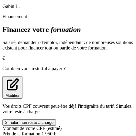
Gabin L.
Les molécules aromatiques du distillateur (1h)
(Provenances, flaveurs et gestion)
Financement
Les alcools de fusel complexes
Financez votre
formation
Les esters
Polyphénols
Tanins
Salarié, demandeur d'emploi, indépendant : de nombreuses solutions
Sucres
existent pour financer tout ou partie de votre formation.
Méthanol.
€
Après-midi (4h)
Combien vous reste-t-il à payer ?
Le vieillissement en barrique (4hs)
Tonnellerie
Les composés aromatiques du bois
Les types de bois.
Modifier
Le grain, le char, les finitions.
La provenance (limousin, américain)
Vos droits CPF couvrent peut-être déjà l'intégralité du tarif. Simulez
Le degré d’extraction.
votre reste à charge.
Les apports du bois au produit fini
La gestion de chai
Simuler mon reste à charge
Le nettoyage et l’appertisation des tonneaux
Montant de votre CPF (estimé)
UV
Prix de la formation
1 950 €