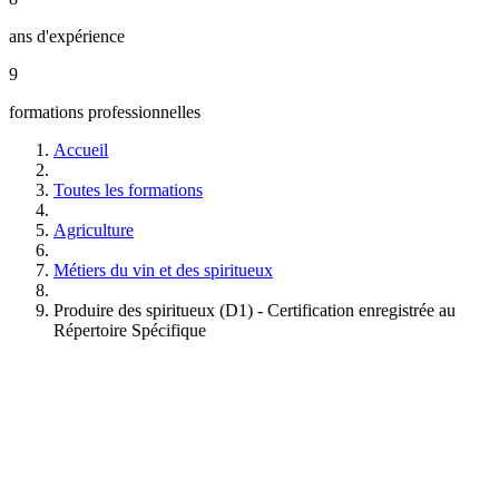
également figure de centre d'examen pour ce même Titre Brasseur.
ans d'expérience
BrewSociety vous propose un
accompagnement après votre
9
formation
grâce à BrewFactory, notre pôle accompagnement et
consulting. Nous vous aidons à choisir votre matériel de brassage, à
formations professionnelles
dimensionner votre salle et nous vous formons directement sur votre
matériel dans votre local une fois votre installation terminée.
Accueil
Toutes les formations
Agriculture
Métiers du vin et des spiritueux
Produire des spiritueux (D1) - Certification enregistrée au
Répertoire Spécifique