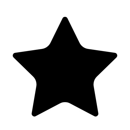
Les matières premières amylacées (1h)
(pomme de terre, betterave, fruits, céréales crues, céréales maltés,
cannes, …)
L’amidon et les sucres
Structures cellulaires
Les particularités biochimiques à exploiter pour la production
de sucre
L’eau (0.5h)
Déclaration ICPE selon la structure de production visée
Le pH et la minéralisation (influence sur les enzymes, le goût
final, …)
Connaître et maîtriser son eau (filtrations, et ajustement
minéral)
Utilisations en distillerie et traitements associés (nettoyage &
désinfection, coupage, concentration par évaporation, …)
Les filtres et stérilisations de l’eau
Les filtres et stérilisations de l’eau
Processus de brassage d’un moût fermentescible (1.5h)
Enzymologie (sites actifs, substrats, produits, activités