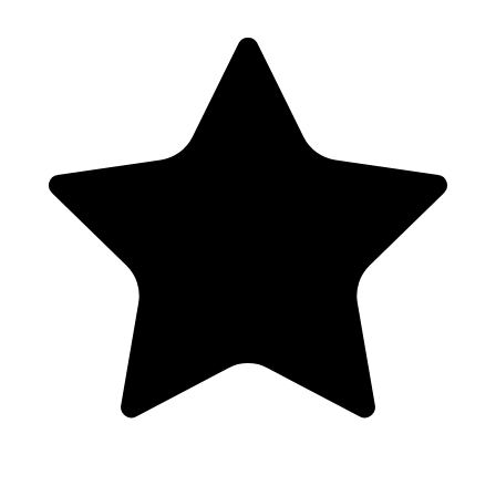
Récupération sur fermenteur
Comptage
Test d’iodine
Calcule viabilité
Lavage d’une culture
Fermentation et biochimie associée (1h)
L’inoculation (Drauflassen, starter, sèche, en ligne, …)
La fermentation primaire
La garde ou fermentation secondaire
Les faux goûts liés à la fermentation et comment les éviter
Dégustation
Mercredi - 3ème journée de formation
Matin (4hs)
Distillation sur alambic de 50L (PRATIQUE en parallèle) :
Deuxième passe.
Exposition du processus et de la procédure (1.5h)
Anatomie d’un alambic.
Guide de bonnes pratiques d’hygiène de base en