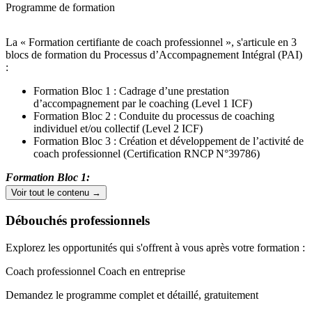
Programme de formation
La « Formation certifiante de coach professionnel », s'articule en 3
blocs de formation du Processus d’Accompagnement Intégral (PAI)
:
Formation Bloc 1 : Cadrage d’une prestation
d’accompagnement par le coaching (Level 1 ICF)
Formation Bloc 2 : Conduite du processus de coaching
individuel et/ou collectif (Level 2 ICF)
Formation Bloc 3 : Création et développement de l’activité de
coach professionnel (Certification RNCP N°39786)
Formation Bloc 1:
Voir tout le contenu →
Module 1 : Poser les fondations (3 jours)
Débouchés professionnels
Poser les fondations de la relation coach/client et déployer
l’architecture du partenariat de coaching par le développement d’une
Explorez les opportunités qui s'offrent à vous après votre formation :
stratégie de questionnement puissant.
Coach professionnel
Coach en entreprise
Module 2 : Ouvrir les consciences et révéler les réalités (3 jours)
Demandez le programme complet et détaillé, gratuitement
Percevoir les signaux furtifs de la communication par l’écoute
active, élargir l’angle de vue de son client au regard de sa situation et