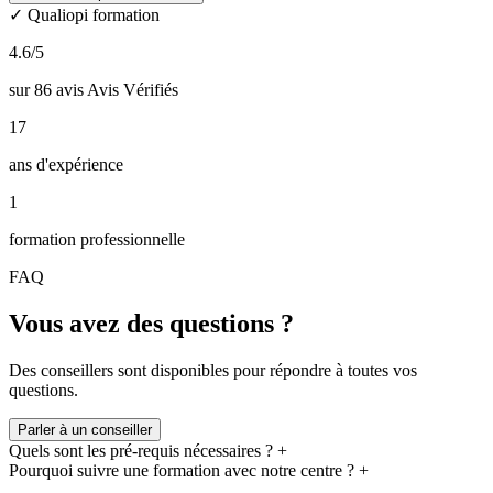
particuliers, d’écoles ou encore d’association.
✓ Qualiopi formation
Formations professionnelles en coaching certifiées RNCP
4.6
/5
Accréditées
Level 1 et Level 2 par
ICF
Financements possibles (Opco, Pôle emploi,…)
éligibles au
sur 86 avis Avis Vérifiés
CPF
17
ans d'expérience
1
formation professionnelle
FAQ
Vous avez des questions ?
Des conseillers sont disponibles pour répondre à toutes vos
questions.
Parler à un conseiller
Quels sont les pré-requis nécessaires ?
+
Pourquoi suivre une formation avec notre centre ?
+