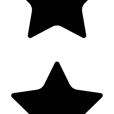
du succès du client.
Module 6 : Bâtir avec le potentiel du collectif (3 jours)
Confronter notre propre intelligence ou identité collective et
déployer notre art au sein d’un groupe afin de faciliter l’éclosion
d’un processus décisionnel consenti, productif et fertilisant au
service de la mission du système.
Module 7 : Boucler son processus de formation avec la
certification (2 jours)
Obtenir des feedbacks sur la posture et la façon dont le coach
incarne les compétences du coach pour comprendre ses points
d’amélioration en termes de compétence, et les pistes réflexives
associées afin de s’en libérer.
Formation Bloc 3 :
Module 7 : Boucler son processus de formation et lancer son
activité de coach professionnel (3 jours)
1 jour en présentiel à la fin du module 7 suivi de 2 demi-journées en
distanciel et 1 journée pour la certification.
Exposer son projet professionnel, explorer de nouveaux champs de