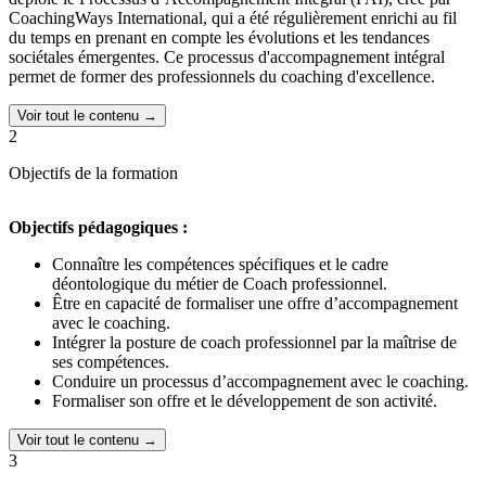
CoachingWays International, qui a été régulièrement enrichi au fil
du temps en prenant en compte les évolutions et les tendances
sociétales émergentes. Ce processus d'accompagnement intégral
permet de former des professionnels du coaching d'excellence.
Certifications délivrées :
Voir tout le contenu →
2
Cette formation permet l'obtention du niveau 6 au
Répertoire
National des Certifications Professionnelles (RNCP) N°39786
,
et
Objectifs de la formation
l'accès grâce à l'accréditation Level 2 par ICF (International Coach
Federation) à la
certification PCC
(Professional Coach Certified).
Objectifs pédagogiques :
Publics concernés :
Connaître les compétences spécifiques et le cadre
Toute personne souhaitant devenir Coach Professionnel Certifié et
déontologique du métier de Coach professionnel.
s’installer pour accompagner les personnes dans leur développement
Être en capacité de formaliser une offre d’accompagnement
personnel et professionnel : Dirigeant – Manager – Formateur –
avec le coaching.
DRH - Responsable formation – Indépendant- Personnes en
Intégrer la posture de coach professionnel par la maîtrise de
reconversion
ses compétences.
Conduire un processus d’accompagnement avec le coaching.
Formaliser son offre et le développement de son activité.
Voir tout le contenu →
3