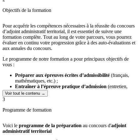
vos engagements personnels ou professionnels.
Accompagnement personnalisé
: notre équipe pédagogique
Objectifs de la formation
est à votre disposition pour vous accompagner tout au long de
votre parcours, afin d’optimiser vos chances de réussite.
Cours élaborés par des experts
: les supports de cours,
Pour acquérir les compétences nécessaires à la réussite du concours
conçus par des professionnels du secteur public, sont
d’adjoint administratif territorial, il est essentiel de suivre une
accessibles en format papier et en ligne, offrant une
formation complète. Tout au long de votre parcours, vous pourrez
expérience d’apprentissage sur mesure.
évaluer en continu votre progression grâce à des auto-évaluations et
aux annales du concours.
Avec Culture et Formation, vous mettez toutes les chances de votre
côté pour intégrer la fonction publique territoriale.
Le programme de notre formation a pour principaux objectifs de
vous :
Préparer aux épreuves écrites d’admissibilité
(français,
mathématiques, etc.) ;
Entraîner à l’épreuve pratique d’admission
(entretien,
communication orale, finances publiques, bureautique, etc.) ;
Voir tout le contenu →
Préparer à l’oral devant le jury
.
3
Programme de formation
Voici le
programme de la préparation
au concours d'
adjoint
administratif territorial