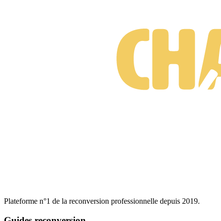
téléphone et par mail à tout moment
. Vous pouvez également
échanger avec d’autres élèves grâce aux groupes d’entraide.
Plateforme n°1 de la reconversion professionnelle depuis 2019.
Guides reconversion