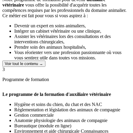
quel appareil (ordinateur, tablette, smartphone), vous offrant
vétérinaire
vous offre la possibilité d'acquérir toutes les
une grande autonomie pour votre apprentissage, où que vous
compétences requises par les professionnels du domaine animalier.
soyez.
Ce métier est fait pour vous si vous aspirez à :
Vous bénéficiez d'un
accompagnement personnalisé
assuré
Devenir un expert en soins animaliers,
par votre pôle pédagogique et vos professeurs tout au long de
Intégrer un cabinet vétérinaire ou une clinique,
votre formation.
Assister les vétérinaires lors des consultations et des
interventions chirurgicales,
Prendre soin des animaux hospitalisés,
Vous réorienter vers une profession passionnante où vous
vous sentirez utile dans toutes vos missions.
Voir tout le contenu →
3
Programme de formation
Le programme de la formation d'auxiliaire vétérinaire
Hygiène et soins du chien, du chat et des NAC
Réglementation et législation des animaux de compagnie
Gestion commerciale
Anatomie physiologie des animaux de compagnie
Bureautique (module en ligne)
Environnement et aide chirurgicale Connaissances