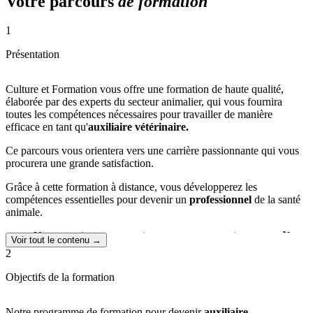
Votre parcours
de formation
1
Présentation
Culture et Formation vous offre une formation de haute qualité,
élaborée par des experts du secteur animalier, qui vous fournira
toutes les compétences nécessaires pour travailler de manière
efficace en tant qu'
auxiliaire vétérinaire.
Ce parcours vous orientera vers une carrière passionnante qui vous
procurera une grande satisfaction.
Grâce à cette formation à distance, vous développerez les
compétences essentielles pour devenir un
professionnel
de la santé
animale.
Notre enseignement est rigoureusement soumis au
contrôle
Voir tout le contenu →
pédagogique de l'État,
conformément à la réglementation en
2
vigueur.
La flexibilité est au cœur de notre approche, vous permettant
Objectifs de la formation
de suivre la formation depuis votre domicile, à votre rythme,
sans contraintes.
Les cours sont accessibles à
tout moment
et depuis n'importe
Notre programme de formation pour devenir
auxiliaire