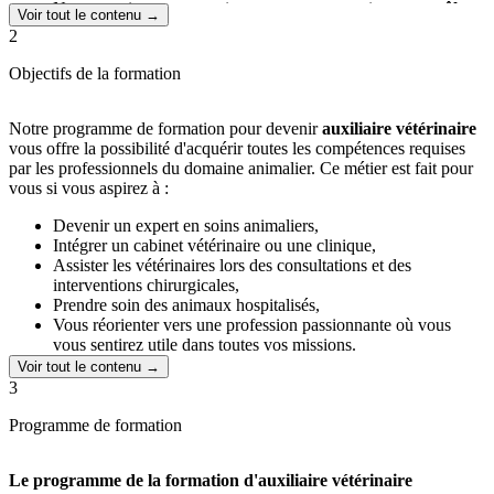
Notre enseignement est rigoureusement soumis au
contrôle
Voir tout le contenu →
pédagogique de l'État,
conformément à la réglementation en
2
vigueur.
La flexibilité est au cœur de notre approche, vous permettant
Objectifs de la formation
de suivre la formation depuis votre domicile, à votre rythme,
sans contraintes.
Les cours sont accessibles à
tout moment
et depuis n'importe
Notre programme de formation pour devenir
auxiliaire vétérinaire
quel appareil (ordinateur, tablette, smartphone), vous offrant
vous offre la possibilité d'acquérir toutes les compétences requises
une grande autonomie pour votre apprentissage, où que vous
par les professionnels du domaine animalier. Ce métier est fait pour
soyez.
vous si vous aspirez à :
Vous bénéficiez d'un
accompagnement personnalisé
assuré
Devenir un expert en soins animaliers,
par votre pôle pédagogique et vos professeurs tout au long de
Intégrer un cabinet vétérinaire ou une clinique,
votre formation.
Assister les vétérinaires lors des consultations et des
interventions chirurgicales,
Prendre soin des animaux hospitalisés,
Vous réorienter vers une profession passionnante où vous
vous sentirez utile dans toutes vos missions.
Voir tout le contenu →
3
Programme de formation
Le programme de la formation d'auxiliaire vétérinaire