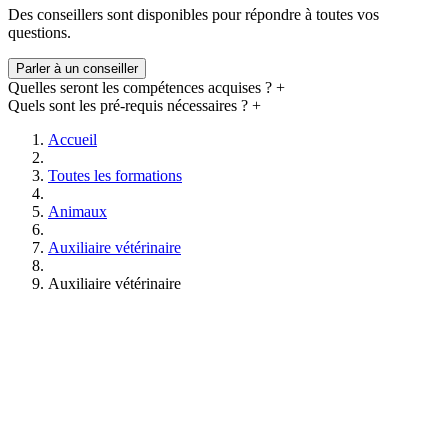
formation. Notre pôle accompagnement et
nos formateurs sont
Des conseillers sont disponibles pour répondre à toutes vos
donc disponibles pour vous accompagner et vous guider par
questions.
téléphone et par mail à tout moment
. Vous pouvez également
échanger avec d’autres élèves grâce aux groupes d’entraide.
Parler à un conseiller
Quelles seront les compétences acquises ?
+
Quels sont les pré-requis nécessaires ?
+
Accueil
Toutes les formations
Animaux
Auxiliaire vétérinaire
Auxiliaire vétérinaire