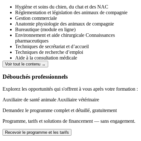
Hygiène et soins du chien, du chat et des NAC
Réglementation et législation des animaux de compagnie
Gestion commerciale
Anatomie physiologie des animaux de compagnie
Bureautique (module en ligne)
Environnement et aide chirurgicale Connaissances
pharmaceutiques
Techniques de secrétariat et d’accueil
Techniques de recherche d’emploi
Aide à la consultation médicale
Pathologie et parasitologie des animaux de compagnies
Voir tout le contenu →
Techniques de secrétariat et d’accueil
Ethologie
Débouchés professionnels
Nutrition des animaux de compagnie
Comptabilité
Explorez les opportunités qui s'offrent à vous après votre formation :
Auxiliaire de santé animale
Auxiliaire vétérinaire
Demandez le programme complet et détaillé, gratuitement
Programme, tarifs et solutions de financement — sans engagement.
Recevoir le programme et les tarifs