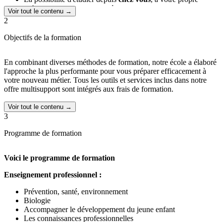
rythme et en toute
autonomie
.
Voir tout le contenu →
Une
équipe pédagogique
dévouée qui vous accompagne tout
2
au long de votre parcours d'études.
Des cours élaborés par des
experts professionnels
,
Objectifs de la formation
facilement accessibles et modernes, disponibles sur ordinateur,
tablette et smartphone.
En combinant diverses méthodes de formation, notre école a élaboré
Le domaine offre de nombreuses opportunités professionnelles, la
l'approche la plus performante pour vous préparer efficacement à
demande en garde d'enfants ne cesse de croître. Actuellement, plus
votre nouveau métier. Tous les outils et services inclus dans notre
de
200 000 postes
sont à pourvoir dans le secteur de la petite
offre multisupport sont intégrés aux frais de formation.
enfance.
Voir tout le contenu →
Une fois titulaire de votre CAP Accompagnant Educatif Petite
3
Enfance, vous pourrez intégrer divers établissements de la petite
enfance tels que des
crèches
, des
haltes garderies
et des
écoles
Programme de formation
maternelles
, ainsi que tout autre établissement accueillant de jeunes
enfants.
Voici le programme de formation
Votre mission joue un rôle essentiel dans le développement tant
affectif qu'intellectuel de l'enfant.
Enseignement professionnel :
Prévention, santé, environnement
Biologie
Accompagner le développement du jeune enfant
Les connaissances professionnelles