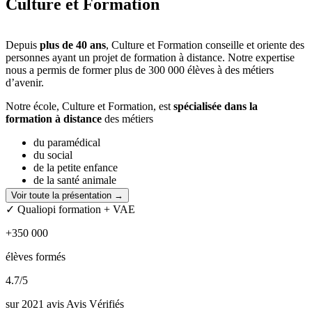
Culture et Formation
Depuis
plus de 40 ans
, Culture et Formation conseille et oriente des
personnes ayant un projet de formation à distance. Notre expertise
nous a permis de former plus de 300 000 élèves à des métiers
d’avenir.
Notre école, Culture et Formation, est
spécialisée dans la
formation à distance
des métiers
du paramédical
du social
de la petite enfance
de la santé animale
de la beauté
Voir toute la présentation →
et de la Fonction publique
✓ Qualiopi formation + VAE
Notre organisme de formation est reconnu comme un
expert
dans
+350 000
chacun de ces domaines.
élèves formés
Afin de maximiser vos chances de réussite, nous avons développé
une méthode pédagogique innovante.
4.7
/5
Notre équipe pédagogique conçoit chacune de nos formations pour
sur 2021 avis Avis Vérifiés