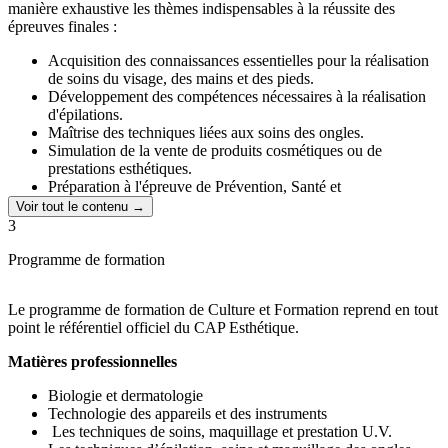
Des cours élaborés par des
experts professionnels
de
manière exhaustive les thèmes indispensables à la réussite des
l'esthétique, facilement accessibles, disponibles sur papier et
épreuves finales :
en ligne pour une expérience d'apprentissage flexible.
Acquisition des connaissances essentielles pour la réalisation
de soins du visage, des mains et des pieds.
Développement des compétences nécessaires à la réalisation
d'épilations.
Maîtrise des techniques liées aux soins des ongles.
Simulation de la vente de produits cosmétiques ou de
prestations esthétiques.
Préparation à l'épreuve de Prévention, Santé et
Environnement (PSE).
Voir tout le contenu →
Garantie de l'entretien et de l'hygiène des locaux d'accueil et
3
des équipements de travail.
Adoption d'une posture professionnelle appropriée.
Programme de formation
Nous veillons à ce que nos étudiants soient parfaitement préparés
Le programme de formation de Culture et Formation reprend en tout
pour passer les différentes épreuves du CAP Esthétique, en couvrant
point le référentiel officiel du CAP Esthétique.
de manière approfondie chaque aspect du programme.
Matières professionnelles
Biologie et dermatologie
Technologie des appareils et des instruments
Les techniques de soins, maquillage et prestation U.V.