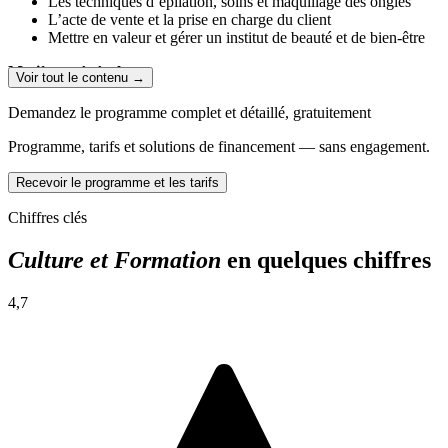
Les techniques d’épilation, soins et maquillage des ongles
L’acte de vente et la prise en charge du client
Mettre en valeur et gérer un institut de beauté et de bien-être
Matières générales
Voir tout le contenu →
Anglais
Demandez le programme complet et détaillé, gratuitement
Français
Mathématiques
Programme, tarifs et solutions de financement — sans engagement.
Physique – Chimie
Prévention – Santé – Environnement (PSE)
Recevoir le programme et les tarifs
Histoire – Géographie – Enseignement Moral et Civique
Chiffres clés
Culture et Formation
en quelques chiffres
4,7