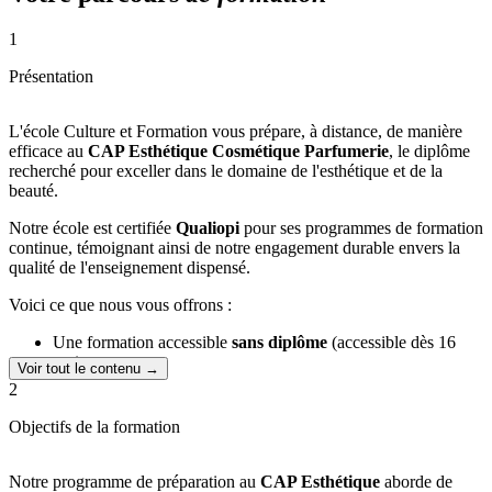
1
Présentation
L'école Culture et Formation vous prépare, à distance, de manière
efficace au
CAP Esthétique Cosmétique Parfumerie
, le diplôme
recherché pour exceller dans le domaine de l'esthétique et de la
beauté.
Notre école est certifiée
Qualiopi
pour ses programmes de formation
continue, témoignant ainsi de notre engagement durable envers la
qualité de l'enseignement dispensé.
Voici ce que nous vous offrons :
Une formation accessible
sans diplôme
(accessible dès 16
ans).
Voir tout le contenu →
La possibilité d'étudier depuis
chez vous,
à votre propre
2
rythme et en toute autonomie, pour vous permettre de
concilier vos études avec vos autres engagements.
Objectifs de la formation
Une
équipe pédagogique
dévouée spécialisée dans le
domaine de l'esthétique, prête à vous accompagner tout au
long de votre parcours d'études.
Notre programme de préparation au
CAP Esthétique
aborde de