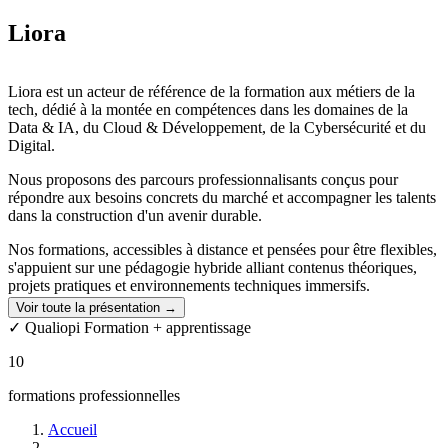
Liora
Liora est un acteur de référence de la formation aux métiers de la
tech, dédié à la montée en compétences dans les domaines de la
Data & IA, du Cloud & Développement, de la Cybersécurité et du
Digital.
Nous proposons des parcours professionnalisants conçus pour
répondre aux besoins concrets du marché et accompagner les talents
dans la construction d'un avenir durable.
Nos formations, accessibles à distance et pensées pour être flexibles,
s'appuient sur une pédagogie hybride alliant contenus théoriques,
projets pratiques et environnements techniques immersifs.
Voir toute la présentation →
Les apprenants développent ainsi des compétences immédiatement
✓ Qualiopi Formation + apprentissage
mobilisables, tout en bénéficiant d'un accompagnement humain à
chaque étape de leur parcours.
10
Your future, decoded. Une promesse qui guide notre engagement :
formations professionnelles
rendre la technologie accessible pour révéler les talents de demain.
Accueil