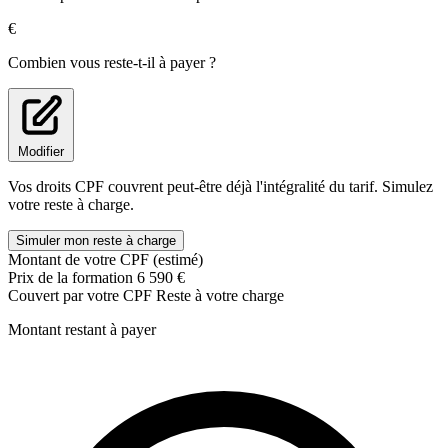
Text mining
€
Webscraping
Combien vous reste-t-il à payer ?
BUSINESS INTELLIGENCE :
Business Intelligence
Power BI
Tableau
Modifier
BIG DATA / DATABASE:
Vos droits CPF couvrent peut-être déjà l'intégralité du tarif. Simulez
votre reste à charge.
Introduction au Data Engineering et Big Data
Data Process et Machine Learning sur de grandes bases de
Simuler mon reste à charge
données
Montant de votre CPF (estimé)
Prix de la formation
6 590 €
Couvert par votre CPF
Reste à votre charge
Montant restant à payer