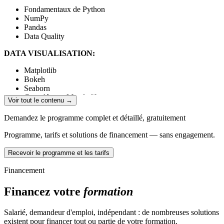
Fondamentaux de Python
NumPy
Pandas
Data Quality
DATA VISUALISATION:
Matplotlib
Bokeh
Seaborn
Complément Matplotlib
Voir tout le contenu →
MACHINE LEARNING:
Demandez le programme complet et détaillé, gratuitement
Algorithmes et méthodologie de classification avec Scikit-
Programme, tarifs et solutions de financement — sans engagement.
Learn
Méthodes de réduction de dimension
Recevoir le programme et les tarifs
Méthodes de régression
Financement
ANALYSE DE DONNÉES :
Financez votre
formation
Analyse de données
Méthodes de clustering
Salarié, demandeur d'emploi, indépendant : de nombreuses solutions
EXTRACTION ET GESTION DES DONNÉES TEXTES:
existent pour financer tout ou partie de votre formation.