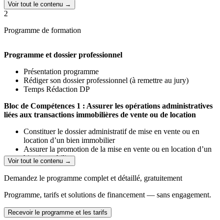
Voir tout le contenu →
2
Programme de formation
Programme et dossier professionnel
Présentation programme
Rédiger son dossier professionnel (à remettre au jury)
Temps Rédaction DP
Bloc de Compétences 1 : Assurer les opérations administratives
liées aux transactions immobilières de vente ou de location
Constituer le dossier administratif de mise en vente ou en
location d’un bien immobilier
Assurer la promotion de la mise en vente ou en location d’un
bien immobilier
Voir tout le contenu →
Finaliser le dossier administratif de vente jusqu’à l’avant-
contrat
Demandez le programme complet et détaillé, gratuitement
Établir le dossier administratif d’une transaction spécifique
(VEFA, viager …)
Programme, tarifs et solutions de financement — sans engagement.
Évaluations en cours de formation (livret d’évaluation à remettre au
Recevoir le programme et les tarifs
jury)