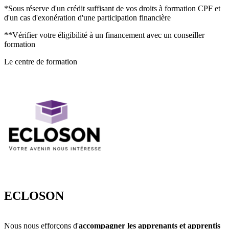
compétences)
*Sous réserve d'un crédit suffisant de vos droits à formation CPF et
d'un cas d'exonération d'une participation financière
Accompagnement Technique de recherche d’emploi (Gratuit)
**Vérifier votre éligibilité à un financement avec un conseiller
Méthodologie CV et lettre de motivation
formation
Technique de recherche stage
Réseaux sociaux professionnels (LinkedIn…)
Le centre de formation
ECLOSON
Nous nous efforçons d'
accompagner les apprenants et apprentis