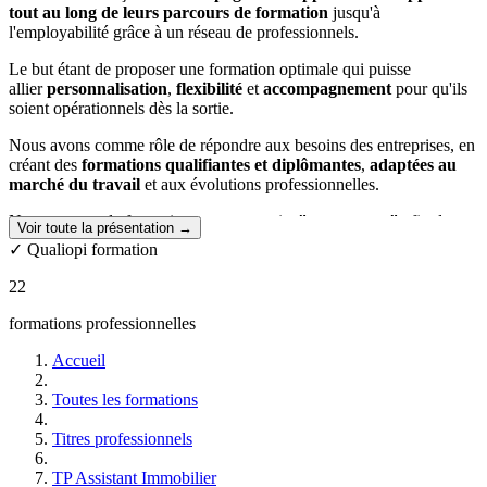
tout au long de leurs parcours de formation
jusqu'à
l'employabilité grâce à un réseau de professionnels.
Le but étant de proposer une formation optimale qui puisse
allier
personnalisation
,
flexibilité
et
accompagnement
pour qu'ils
soient opérationnels dès la sortie.
Nous avons comme rôle de répondre aux besoins des entreprises, en
créant des
formations qualifiantes et diplômantes
,
adaptées au
marché du travail
et aux évolutions professionnelles.
Nos parcours de formation sont construits
"sur-mesure"
afin de
Voir toute la présentation →
répondre au mieux aux besoins de l'apprenant et de l'aider à réaliser
✓ Qualiopi formation
son projet professionnel.
22
Que vous soyez diplômé ou salarié, nous vous accompagnerons tout
au long de votre parcours de formation.
formations professionnelles
Accueil
Toutes les formations
Titres professionnels
TP Assistant Immobilier