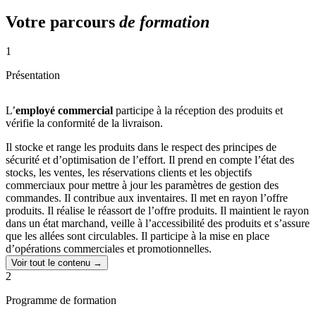
Votre parcours
de formation
1
Présentation
L’
employé commercial
participe à la réception des produits et
vérifie la conformité de la livraison.
Il stocke et range les produits dans le respect des principes de
sécurité et d’optimisation de l’effort. Il prend en compte l’état des
stocks, les ventes, les réservations clients et les objectifs
commerciaux pour mettre à jour les paramètres de gestion des
commandes. Il contribue aux inventaires. Il met en rayon l’offre
produits. Il réalise le réassort de l’offre produits. Il maintient le rayon
dans un état marchand, veille à l’accessibilité des produits et s’assure
que les allées sont circulables. Il participe à la mise en place
d’opérations commerciales et promotionnelles.
Voir tout le contenu →
Pour contribuer à l’attractivité de l’unité marchande et satisfaire la
2
demande, l’employé commercial met les produits à disposition des
clients. Il les accueille avec attention et répond à leur demande afin
Programme de formation
de s’assurer de leur satisfaction et renforcer leur fidélisation.