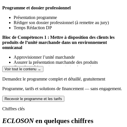
Modalités possibles pour cette formation :
Programme et dossier professionnel
Continue : 6 mois + 280 heures en stage
Présentation programme
Alternance : Contrat pro. ou apprentissage de 12 à 24 mois
Rédiger son dossier professionnel (à remettre au jury)
Temps Rédaction DP
Bloc de Compétences 1 : Mettre à disposition des clients les
produits de l’unité marchande dans un environnement
omnicanal
Approvisionner l’unité marchande
Assurer la présentation marchande des produits
Contribuer à la gestion et optimiser les stocks
Voir tout le contenu →
Traiter les commandes de produits de clients
Demandez le programme complet et détaillé, gratuitement
Evaluations en cours de formation (livret d’évaluation à remettre au
jury)
Programme, tarifs et solutions de financement — sans engagement.
Bloc de Compétences 2 : Accueillir les clients et répondre à leur
Recevoir le programme et les tarifs
demande dans un environnement omnicanal
Chiffres clés
Accueillir, renseigner et servir les clients
Contribuer à l’amélioration de l’expérience d’achat
ECLOSON
en quelques chiffres
Tenir un poste de caisse et superviser les caisses libre-service