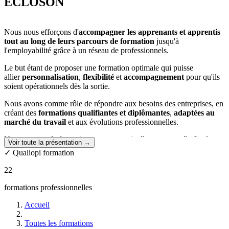
ECLOSON
Nous nous efforçons d'
accompagner les apprenants et apprentis
tout au long de leurs parcours de formation
jusqu'à
l'employabilité grâce à un réseau de professionnels.
Le but étant de proposer une formation optimale qui puisse
allier
personnalisation
,
flexibilité
et
accompagnement
pour qu'ils
soient opérationnels dès la sortie.
Nous avons comme rôle de répondre aux besoins des entreprises, en
créant des
formations qualifiantes et diplômantes
,
adaptées au
marché du travail
et aux évolutions professionnelles.
Nos parcours de formation sont construits
"sur-mesure"
afin de
Voir toute la présentation →
répondre au mieux aux besoins de l'apprenant et de l'aider à réaliser
✓ Qualiopi formation
son projet professionnel.
22
Que vous soyez diplômé ou salarié, nous vous accompagnerons tout
au long de votre parcours de formation.
formations professionnelles
Accueil
Toutes les formations