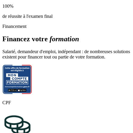
Evaluations en cours de formation (livret d’évaluation à remettre au
100%
jury)
de réussite à l'examen final
Préparation à l’épreuve (42 h compris dans les blocs de
compétences)
Financement
Accompagnement Technique de recherche d’emploi (Gratuit)
Financez votre
formation
Méthodologie CV et lettre de motivation
Technique de recherche stage
Salarié, demandeur d'emploi, indépendant : de nombreuses solutions
Réseaux sociaux professionnels (LinkedIn…)
existent pour financer tout ou partie de votre formation.
CPF