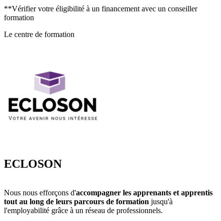
Préparation à l’épreuve (12 h compris dans les blocs de
**Vérifier votre éligibilité à un financement avec un conseiller
compétences)
formation
Accompagnement Technique de recherche d’emploi (Gratuit)
Le centre de formation
Méthodologie CV et lettre de motivation
Technique de recherche stage
Réseaux sociaux professionnels (LinkedIn…)
ECLOSON
Nous nous efforçons d'
accompagner les apprenants et apprentis
tout au long de leurs parcours de formation
jusqu'à
l'employabilité grâce à un réseau de professionnels.