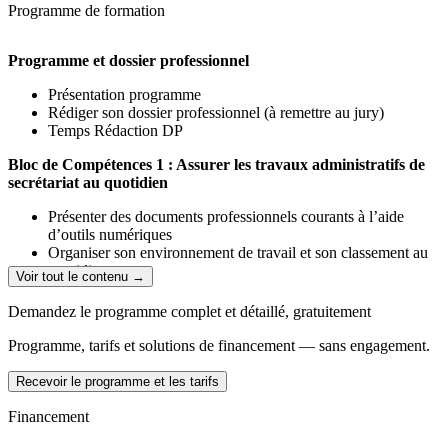
Programme de formation
Programme et dossier professionnel
Présentation programme
Rédiger son dossier professionnel (à remettre au jury)
Temps Rédaction DP
Bloc de Compétences 1 : Assurer les travaux administratifs de
secrétariat au quotidien
Présenter des documents professionnels courants à l’aide
d’outils numériques
Organiser son environnement de travail et son classement au
quotidien
Voir tout le contenu →
Rechercher et transmettre des informations usuelles par écrit
Assurer l’accueil d’une structure au quotidien
Demandez le programme complet et détaillé, gratuitement
Evaluations en cours de formation (livret d’évaluation à remettre au
Programme, tarifs et solutions de financement — sans engagement.
jury)
Recevoir le programme et les tarifs
Préparation à l’épreuve (12 h compris dans les blocs de
compétences)
Financement
Bloc de Compétences 2 : Assurer les opérations comptables au