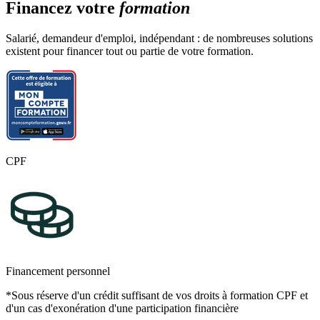
Financez votre
formation
quotidien
Assurer la gestion administrative et comptable des clients
Salarié, demandeur d'emploi, indépendant : de nombreuses solutions
Assurer la gestion administrative et comptable des
existent pour financer tout ou partie de votre formation.
fournisseurs
Assurer la gestion administrative et comptable des opérations
de trésorerie
Evaluations en cours de formation (livret d’évaluation à remettre au
jury)
Préparation à l’épreuve (12 h compris dans les blocs de
compétences)
CPF
Bloc de Compétences 3 : Préparer les opérations comptables
périodiques
Assurer la gestion administrative, comptable et fiscale de la
déclaration de TVA
Assurer la gestion des variables et paramètres de paie
Présenter et transmettre des tableaux de bord
Financement personnel
Evaluations en cours de formation (livret d’évaluation à remettre au
*Sous réserve d'un crédit suffisant de vos droits à formation CPF et
jury)
d'un cas d'exonération d'une participation financière