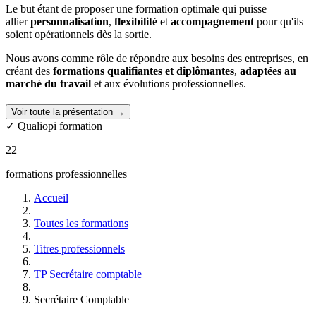
Le but étant de proposer une formation optimale qui puisse
allier
personnalisation
,
flexibilité
et
accompagnement
pour qu'ils
soient opérationnels dès la sortie.
Nous avons comme rôle de répondre aux besoins des entreprises, en
créant des
formations qualifiantes et diplômantes
,
adaptées au
marché du travail
et aux évolutions professionnelles.
Nos parcours de formation sont construits
"sur-mesure"
afin de
Voir toute la présentation →
répondre au mieux aux besoins de l'apprenant et de l'aider à réaliser
✓ Qualiopi formation
son projet professionnel.
22
Que vous soyez diplômé ou salarié, nous vous accompagnerons tout
au long de votre parcours de formation.
formations professionnelles
Accueil
Toutes les formations
Titres professionnels
TP Secrétaire comptable
Secrétaire Comptable