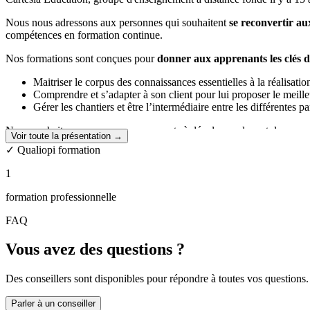
Nous nous adressons aux personnes qui souhaitent
se reconvertir au
compétences en formation continue.
Nos formations sont conçues pour
donner aux apprenants les clés de
Maitriser le corpus des connaissances essentielles à la réalisation
Comprendre et s’adapter à son client pour lui proposer le meille
Gérer les chantiers et être l’intermédiaire entre les différentes pa
Nous souhaitons amener nos apprenants à développer leur style propre po
Voir toute la présentation →
✓ Qualiopi formation
Nous
accompagnons
également nos apprenants
dans le démarrage d
1
Pour cela, notre école s’appuie sur une
ingénierie pédagogique inno
formation professionnelle
Des cours en live, disponibles en replay et des vidéos enregistré
Une plateforme de devoirs vidéocorrigés
FAQ
Une équipe pédagogique réactive et à l’écoute
Une communauté d’entraide pour partager et échanger tout au l
Vous avez des questions ?
Des conseillers sont disponibles pour répondre à toutes vos questions.
Parler à un conseiller