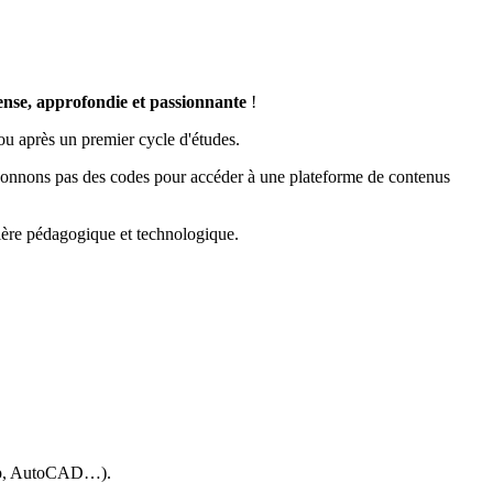
tense, approfondie et passionnante
!
 ou après un premier cycle d'études.
 donnons pas des codes pour accéder à une plateforme de contenus
tière pédagogique et technologique.
eplays
mble
chUp, AutoCAD…).