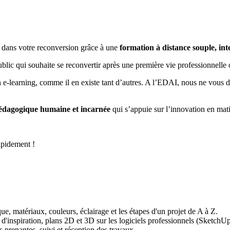
 dans votre reconversion grâce à une
formation à distance souple, in
ublic qui souhaite se reconvertir après une première vie professionnelle
 e-learning, comme il en existe tant d’autres. A l’EDAI, nous ne vous
édagogique humaine et incarnée
qui s’appuie sur l’innovation en ma
apidement !
 grâce à un chat interactif
 la possibilité de poser de nouvelles questions lors du visionnage des r
 et les apprenants de la promo pour échanger, binômer et avancer ense
, matériaux, couleurs, éclairage et les étapes d'un projet de A à Z.
d'inspiration, plans 2D et 3D sur les logiciels professionnels (Sket
 prenantes, suivi et réception des travaux.