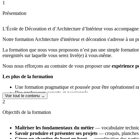
1
Présentation
L'École de Décoration et d’Architecture d’Intérieur vous accompagne
Notre formation Architecture d'intérieur et décoration s'adresse à un p
La formation que nous vous proposons n’est pas une simple formation
enregistrés sur laquelle vous serez livré(e) à vous-même.
Nous nous efforçons au contraire de vous proposer une
expérience p
Les plus de la formation
Une formation pragmatique et poussée pour être opérationnel r
Des professeurs experts et passionnés
Voir tout le contenu →
Des réponses en direct à vos questions pendant les cours en live,
2
Des replays des cours pour s’adapter à votre emploi du temps, et
Des devoirs corrigés individuellement en vidéo
Objectifs de la formation
Un groupe privé de discussion regroupant l'équipe pédagogique
Maîtriser les fondamentaux du métier
— vocabulaire technique
Savoir produire et présenter ses projets
— croquis, planches 
Gérer un chantier de bout en bout
— coordination des parties