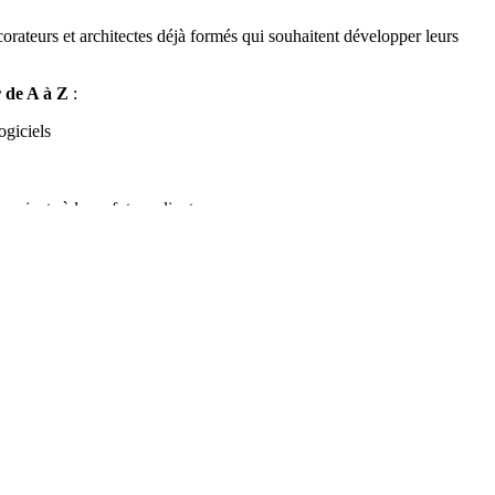
orateurs et architectes déjà formés qui souhaitent développer leurs
r de A à Z
:
ogiciels
nciants à leurs futurs clients.
fication, la recherche de clients...