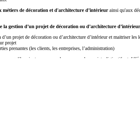
x métiers de décoration et d'architecture d’intérieur
ainsi qu'aux déc
 la gestion d’un projet de décoration ou d’architecture d’intérieu
 d’un projet de décoration ou d’architecture d’intérieur et maitriser les l
ur projet
rties prenantes (les clients, les entreprises, l’administration)
ur qu'ils soient en mesure de proposer des projets distinctifs et différe
e leur activité
: les problématiques juridiques et administratives, la tari
vante
pour garantir une expérience à distance excellente :
es de qualité
ong de la formation.