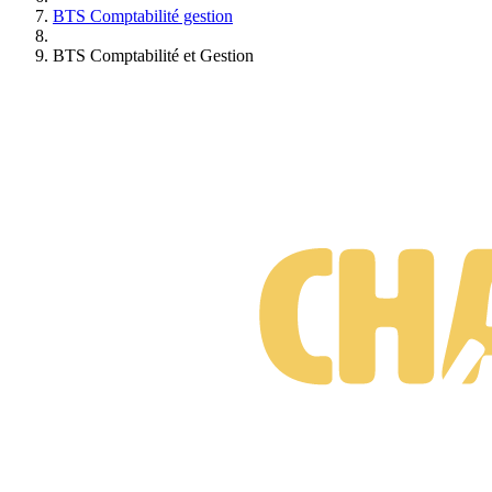
de vous peut s'inscrire chez nous et réussir.
BTS Comptabilité gestion
Transparence
BTS Comptabilité et Gestion
Dans un secteur complexe et peu lisible, nous nous engageons à
délivrer une information précise, claire et réaliste sur notre offre et
nos engagements pendant et après votre formation à distance..
Excellence
Une exigence sur le niveau de nos formations, mises au point par
des professeurs spécialistes dans leur domaine, mais aussi plus
largement une volonté d’amélioration de l’offre au bénéfice de nos
élèves.
Optimisme
Depuis notre création, nous essayons de partager et de transmettre à
nos élèves les valeurs qui nous tiennent à cœur et qui peuvent leur
être utiles dans leur parcours professionnel.