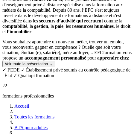
d'enseignement privé à distance spécialisé dans la formation aux
métiers de la comptabilité. Depuis 80 ans, l’EFC s'est toujours
investie dans le développement de formations à distance et s'est
diversifiée dans les
secteurs d’activité qui recrutent
comme la
comptabilité
, la
gestion
, la
paie
, les
ressources humaines
, le
droit
et
l’immobilier
.
Vous souhaitez apprendre un nouveau métier, trouver un emploi,
vous reconvertir, gagner en compétence ? Quelle que soit votre
situation, étudiant(e), salarié(e), mère au foyer,... EFCformation vous
propose un
accompagnement personnalisé
pour
apprendre
chez
vous, à votre rythme,
le métier qui correspond à votre projet
Voir toute la présentation →
professionnel.
✓ FEDE
✓ Établissement privé soumis au contrôle pédagogique de
l'État
✓ Qualiopi formation
Des valeurs fortes
22
Depuis notre création, nous essayons de partager et de transmettre à
nos élèves les valeurs qui nous tiennent à cœur et qui peuvent leur
formations professionnelles
être utiles dans leur parcours professionnel.
Accueil
Humanisme
Toutes les formations
Toutes nos actions visent à contribuer à votre épanouissement, et à
vous (re)donner une place dans le monde professionnel. Nous avons
BTS pour adultes
la conviction que quel que soit votre parcours, vos besoins, chacun