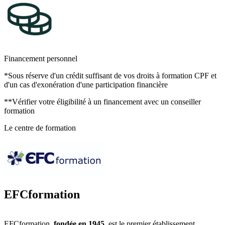
deuxième année
MODULE 4 Obligations fiscales et relations sociales :
deuxième année
MODULE 5 Analyse de la situation financière et prévision
d'activité: deuxième année
MODULE 6 Système d'information : deuxième année
MODULE 7 Matière professionnelle Economie / Juridique /
Financement personnel
Managériale : deuxième année
MODULE 8 Épreuves d'entraînement
*Sous réserve d'un crédit suffisant de vos droits à formation CPF et
d'un cas d'exonération d'une participation financière
**Vérifier votre éligibilité à un financement avec un conseiller
formation
Le centre de formation
EFCformation
EFCformation,
fondée en 1945
, est le premier établissement