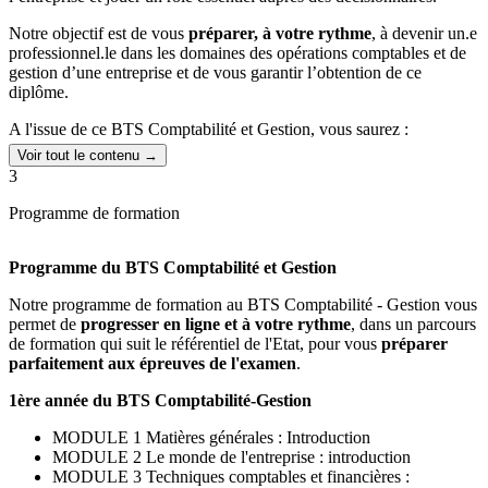
Notre objectif est de vous
préparer, à votre rythme
, à devenir un.e
professionnel.le dans les domaines des opérations comptables et de
gestion d’une entreprise et de vous garantir l’obtention de ce
diplôme.
A l'issue de ce BTS Comptabilité et Gestion, vous saurez :
Voir tout le contenu →
Établir, contrôler, enregistrer et archiver les documents
3
commerciaux
Participer à la gestion du personnel
Programme de formation
Gérer les relations avec les organismes sociaux externes
Maîtriser les logiciels comptabilité et de paie pour assurer la
rédaction des devis, factures, fiches de paie, etc
Programme du BTS Comptabilité et Gestion
Mettre en place l’échéancier des travaux fiscaux, les réaliser et
les contrôler
Notre programme de formation au BTS Comptabilité - Gestion vous
Participer à l’élaboration et à la communication des
permet de
progresser en ligne et à votre rythme
, dans un parcours
informations financières et de gestion
de formation qui suit le référentiel de l'Etat, pour vous
préparer
parfaitement aux épreuves de l'examen
.
EFCformation a conçu une
préparation efficace et complète
pour
vous
offrir les meilleures chances de passer avec succès votre
1ère année du BTS Comptabilité-Gestion
BTS CG
.
MODULE 1 Matières générales : Introduction
MODULE 2 Le monde de l'entreprise : introduction
MODULE 3 Techniques comptables et financières :