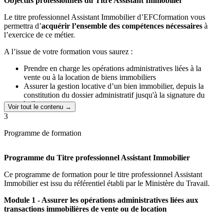
Objectifs professionnels du Titre Assistant Immobilier
efficacement en tant qu'assistant immobilier, et de contribuer
Le titre professionnel Assistant Immobilier d’EFCformation vous
pleinement au succès de votre entreprise,
cabinet, agence ou syndic
permettra d’
acquérir l’ensemble des compétences nécessaires
à
de copropriété
.
l’exercice de ce métier.
A l’issue de votre formation vous saurez :
Prendre en charge les opérations administratives liées à la
vente ou à la location de biens immobiliers
Assurer la gestion locative d’un bien immobilier, depuis la
constitution du dossier administratif jusqu'à la signature du
bail
Voir tout le contenu →
Gérer l’ensemble des opérations courantes liées aux
3
copropriétés
Vous serez préparé à l’ensemble des missions et
Programme de formation
responsabilités qu’implique le métier d’assistant immobilier et
vous pourrez assurer un lien constant avec vos différents
partenaires professionnels et votre clientèle.
Programme du Titre professionnel Assistant Immobilier
Ce programme de formation pour le titre professionnel Assistant
Immobilier est issu du référentiel établi par le Ministère du Travail.
Module 1 - Assurer les opérations administratives liées aux
transactions immobilières de vente ou de location