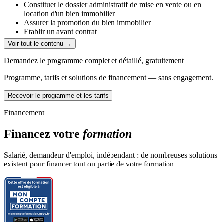
Constituer le dossier administratif de mise en vente ou en
location d'un bien immobilier
Assurer la promotion du bien immobilier
Etablir un avant contrat
La VEFA et le viager
Voir tout le contenu →
Module 2 Prendre en charge les activités liées à la gestion
Demandez le programme complet et détaillé, gratuitement
locative d'un bien immobilier
Programme, tarifs et solutions de financement — sans engagement.
Constituer le dossier administratif d'un bien en gestion
locative jusqu'à la signature du bail
Recevoir le programme et les tarifs
Assurer les opérations courantes de gestion locative d'un bien
immobilier
Financement
Traiter le dossier administratif d'un logement social
Financez votre
formation
Module 3 - Assurer les opérations courantes de gestion d'une
copropriété
Salarié, demandeur d'emploi, indépendant : de nombreuses solutions
Assurer la gestion administrative courante d'une copropriété
existent pour financer tout ou partie de votre formation.
Elaborer le budget de la copropriété
L'assemblée générale de copropriétaires
Module 4- Dossier professionnel
Présentation des Titres Professionnels
Dossier Professionnel et les évaluations en cours de formation