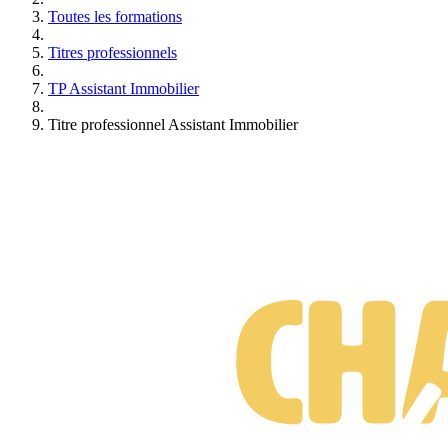
Toutes les formations
Toutes nos actions visent à contribuer à votre épanouissement, et à
vous (re)donner une place dans le monde professionnel. Nous avons
Titres professionnels
la conviction que quel que soit votre parcours, vos besoins, chacun
de vous peut s'inscrire chez nous et réussir.
TP Assistant Immobilier
Transparence
Titre professionnel Assistant Immobilier
Dans un secteur complexe et peu lisible, nous nous engageons à
délivrer une information précise, claire et réaliste sur notre offre et
nos engagements pendant et après votre formation à distance..
Excellence
Une exigence sur le niveau de nos formations, mises au point par
des professeurs spécialistes dans leur domaine, mais aussi plus
largement une volonté d’amélioration de l’offre au bénéfice de nos
élèves.
Optimisme
Depuis notre création, nous essayons de partager et de transmettre à
nos élèves les valeurs qui nous tiennent à cœur et qui peuvent leur
être utiles dans leur parcours professionnel.