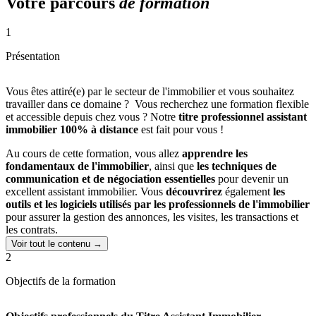
Votre parcours
de formation
1
Présentation
Vous êtes attiré(e) par le secteur de l'immobilier et vous souhaitez
travailler dans ce domaine ? Vous recherchez une formation flexible
et accessible depuis chez vous ? Notre
titre professionnel assistant
immobilier 100% à distance
est fait pour vous !
Au cours de cette formation, vous allez
apprendre les
fondamentaux de l'immobilier
, ainsi que
les techniques de
communication et de négociation essentielles
pour devenir un
excellent assistant immobilier. Vous
découvrirez
également
les
outils et les logiciels utilisés par les professionnels de l'immobilier
pour assurer la gestion des annonces, les visites, les transactions et
les contrats.
Voir tout le contenu →
Grâce au programme du titre professionnel assistant immobilier et à
2
l’accompagnement de l’ensemble de notre équipe pédagogique,
vous développerez toutes les compétences recherchées par les
Objectifs de la formation
recruteurs.
À la fin de votre formation, vous serez en mesure de travailler