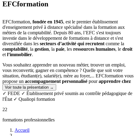
EFCformation
EFCformation,
fondée en 1945
, est le premier établissement
d'enseignement privé à distance spécialisé dans la formation aux
métiers de la comptabilité. Depuis 80 ans, l’EFC s'est toujours
investie dans le développement de formations à distance et s'est
diversifiée dans les
secteurs d’activité qui recrutent
comme la
comptabilité
, la
gestion
, la
paie
, les
ressources humaines
, le
droit
et
l’immobilier
.
Vous souhaitez apprendre un nouveau métier, trouver un emploi,
vous reconvertir, gagner en compétence ? Quelle que soit votre
situation, étudiant(e), salarié(e), mère au foyer,... EFCformation vous
propose un
accompagnement personnalisé
pour
apprendre
chez
vous, à votre rythme,
le métier qui correspond à votre projet
Voir toute la présentation →
professionnel.
✓ FEDE
✓ Établissement privé soumis au contrôle pédagogique de
l'État
✓ Qualiopi formation
Des valeurs fortes
22
Depuis notre création, nous essayons de partager et de transmettre à
nos élèves les valeurs qui nous tiennent à cœur et qui peuvent leur
formations professionnelles
être utiles dans leur parcours professionnel.
Accueil
Humanisme