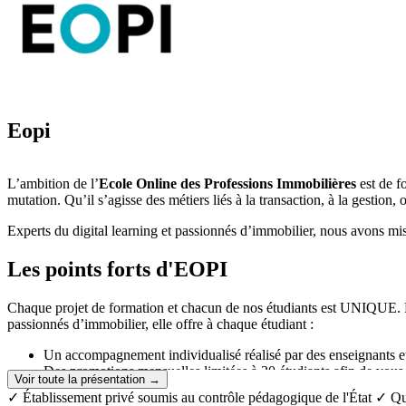
Eopi
L’ambition de l’
Ecole Online des Professions Immobilières
est de f
mutation. Qu’il s’agisse des métiers liés à la transaction, à la gestion,
Experts du digital learning et passionnés d’immobilier, nous avons mis 
Les points forts d'EOPI
Chaque projet de formation et chacun de nos étudiants est UNIQUE. L’
passionnés d’immobilier, elle offre à chaque étudiant :
Un accompagnement individualisé réalisé par des enseignants et 
Des promotions mensuelles limitées à 30 étudiants afin de vous g
Voir toute la présentation →
La disponibilité d’une équipe pédagogique, joignable 7 jours 
✓ Établissement privé soumis au contrôle pédagogique de l'État
✓ Qu
besoins.