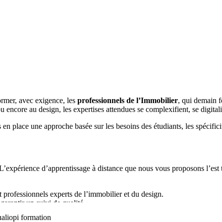
ormer, avec exigence, les
professionnels de l’Immobilier
, qui demain f
 ou encore au design, les expertises attendues se complexifient, se digital
en place une approche basée sur les besoins des étudiants, les spécificit
expérience d’apprentissage à distance que nous vous proposons l’est to
professionnels experts de l’immobilier et du design.
arantir un suivi de qualité.
/ 7 (du lundi au vendredi de 09H00 à 22H00 et le week-end (samedi et 
aliopi formation