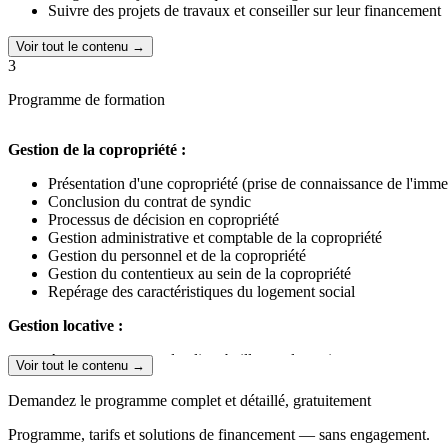
Suivre des projets de travaux et conseiller sur leur financement
Voir tout le contenu →
3
Programme de formation
Gestion de la copropriété :
Présentation d'une copropriété (prise de connaissance de l'imm
Conclusion du contrat de syndic
Processus de décision en copropriété
Gestion administrative et comptable de la copropriété
Gestion du personnel et de la copropriété
Gestion du contentieux au sein de la copropriété
Repérage des caractéristiques du logement social
Gestion locative :
Accompagnement du client bailleur et locataire
Voir tout le contenu →
Suivi administratif et financier de la location
Demandez le programme complet et détaillé, gratuitement
Conseil en gestion du bâti :
Programme, tarifs et solutions de financement — sans engagement.
Information du client sur les incidences du changement climatiq