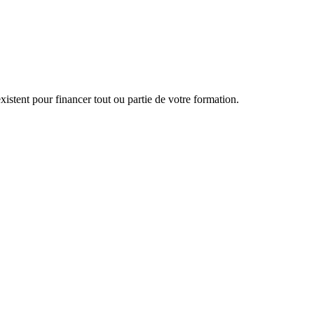
 le conseil client
ménages
istent pour financer tout ou partie de votre formation.