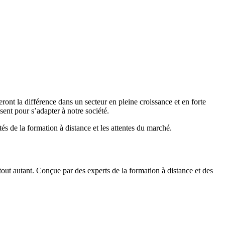
eront la différence dans un secteur en pleine croissance et en forte
isent pour s’adapter à notre société.
és de la formation à distance et les attentes du marché.
ut autant. Conçue par des experts de la formation à distance et des
dimanche) de 10H00 à 18H00 pour s’adapter à votre rythme et à vos