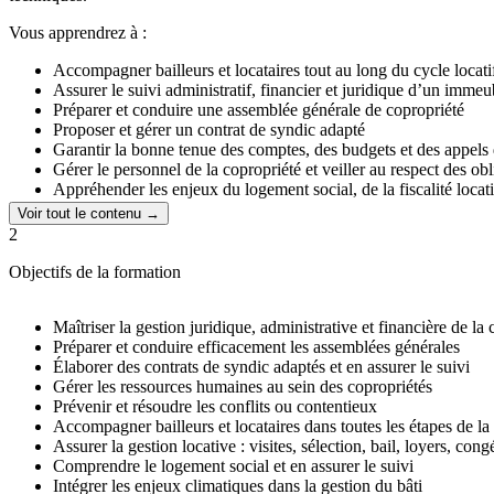
Vous apprendrez à :
Accompagner bailleurs et locataires tout au long du cycle locatif (
Assurer le suivi administratif, financier et juridique d’un immeu
Préparer et conduire une assemblée générale de copropriété
Proposer et gérer un contrat de syndic adapté
Garantir la bonne tenue des comptes, des budgets et des appels
Gérer le personnel de la copropriété et veiller au respect des obl
Appréhender les enjeux du logement social, de la fiscalité loca
Prévenir et traiter les contentieux au sein de la copropriété ou de
Voir tout le contenu →
Intégrer les enjeux climatiques et conseiller sur la rénovation ou
2
Comprendre l’environnement économique et juridique du secte
Objectifs de la formation
Maîtriser la gestion juridique, administrative et financière de la
Préparer et conduire efficacement les assemblées générales
Élaborer des contrats de syndic adaptés et en assurer le suivi
Gérer les ressources humaines au sein des copropriétés
Prévenir et résoudre les conflits ou contentieux
Accompagner bailleurs et locataires dans toutes les étapes de la
Assurer la gestion locative : visites, sélection, bail, loyers, cong
Comprendre le logement social et en assurer le suivi
Intégrer les enjeux climatiques dans la gestion du bâti