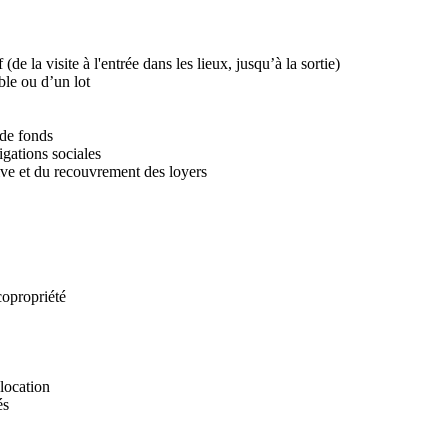
de la visite à l'entrée dans les lieux, jusqu’à la sortie)
ble ou d’un lot
 de fonds
igations sociales
tive et du recouvrement des loyers
 la gestion locative
 l’adaptation du bâti
ur immobilier
 copropriété
 location
és