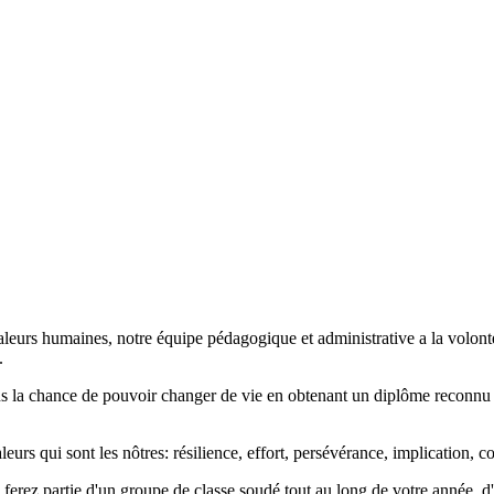
valeurs humaines, notre équipe pédagogique et administrative a la volont
.
rons la chance de pouvoir changer de vie en obtenant un diplôme reconnu
s qui sont les nôtres: résilience, effort, persévérance, implication, con
erez partie d'un groupe de classe soudé tout au long de votre année, d'