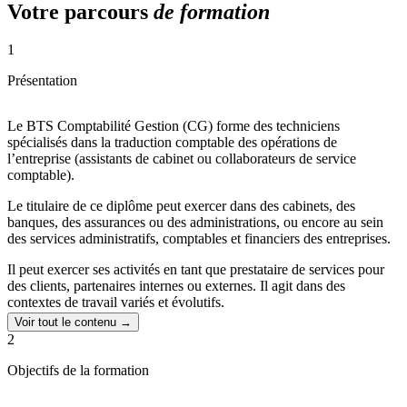
Votre parcours
de formation
1
Présentation
Le BTS Comptabilité Gestion (CG) forme des techniciens
spécialisés dans la traduction comptable des opérations de
l’entreprise (assistants de cabinet ou collaborateurs de service
comptable).
Le titulaire de ce diplôme peut exercer dans des cabinets, des
banques, des assurances ou des administrations, ou encore au sein
des services administratifs, comptables et financiers des entreprises.
Il peut exercer ses activités en tant que prestataire de services pour
des clients, partenaires internes ou externes. Il agit dans des
contextes de travail variés et évolutifs.
Voir tout le contenu →
La formation permet l’acquisition d’une bonne connaissance de
2
l’entreprise, le développement d’un esprit d’analyse et de synthèse et
de réflexes comptables, financiers juridiques et fiscaux.
Objectifs de la formation
Le BTS Comptabilité Gestion (CG) présente l’avantage d’apporter