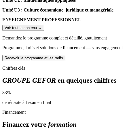
Unité U2 : Mathématiques appliquées
Unité U3 : Culture économique, juridique et managériale
ENSEIGNEMENT PROFESSIONNEL
Voir tout le contenu →
Les enseignements professionnels se subdivisent en
7 processus
:
Demandez le programme complet et détaillé, gratuitement
Processus 1 : Contrôle et traitement comptable des opérations
commerciales
Programme, tarifs et solutions de financement — sans engagement.
Processus 2 : Contrôle et production de l’information
financière
Recevoir le programme et les tarifs
Processus 3 : Gestion des obligations fiscales
Processus 4 : Gestion des relations sociales
Chiffres clés
Processus 5 : Analyse et prévision de l’activité
Processus 6 : Analyse de la situation financière
GROUPE GEFOR
en quelques chiffres
Processus 7 : Fiabilisation de l’information comptable et du
système d’Information (SI)
83%
de réussite à l'examen final
Financement
Financez votre
formation