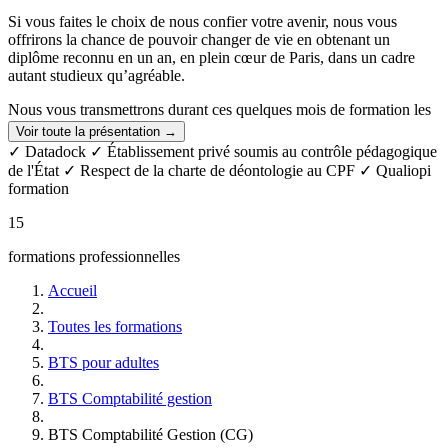
Si vous faites le choix de nous confier votre avenir, nous vous
offrirons la chance de pouvoir changer de vie en obtenant un
diplôme reconnu en un an, en plein cœur de Paris, dans un cadre
autant studieux qu’agréable.
Nous vous transmettrons durant ces quelques mois de formation les
valeurs qui sont les nôtres: résilience, effort, persévérance,
Voir toute la présentation →
implication, confiance, écoute, entraide et solidarité.
✓ Datadock
✓ Établissement privé soumis au contrôle pédagogique
de l'État
✓ Respect de la charte de déontologie au CPF
✓ Qualiopi
Rejoindre GEFOR, c'est intégrer plus qu'un centre de formation:
formation
vous ferez partie d'un groupe de classe soudé tout au long de votre
année, d'un réseau des anciens élèves, et plus largement de la grande
15
famille de ceux qui ont mené à bien leur projet de formation!
formations professionnelles
Accueil
Toutes les formations
BTS pour adultes
BTS Comptabilité gestion
BTS Comptabilité Gestion (CG)