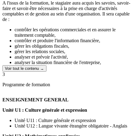
une formation ouvrant sur un cycle long et conduisant à l’expertise
A l'issus de la formation, le stagiaire aura acquis les savoirs, savoir-
comptable. (DCG, DSCG, DPECF, DECF, DESCF
faire et savoir-être nécessaires à la prise en charge d'activités
comptables et de gestion au sein d'une organisation. Il sera capable
de :
contrôler les opérations commerciales et en assurer le
traitement comptable,
contrôler et produire l'information financière,
gérer les obligations fiscales,
gérer les relations sociales,
analyser et prévoir l'activité,
analyser la situation financière de l'entreprise,
assurer la fiabilité de l'information et du système d'information
Voir tout le contenu →
comptable.
3
Programme de formation
ENSEIGNEMENT GENERAL
Unité U1 : Culture générale et expression
Unité U11 : Culture générale et expression
Unité U12 : Langue vivante étrangère obligatoire - Anglais