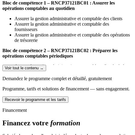
Bloc de compétence 1 – RNCP37121BC01 : Assurer les
opérations comptables au quotidien
Assurer la gestion administrative et comptable des clients
Assurer la gestion administrative et comptable des
fournisseurs
Assurer la gestion administrative et comptable des opérations
de trésorerie
Bloc de compétence 2 – RNCP37121BC02 : Préparer les
opérations comptables périodiques
Assurer la gestion administrative, comptable et fiscale de la
Voir tout le contenu →
déclaration de TVA
Assurer la gestion des variables et paramètres de paie
Demandez le programme complet et détaillé, gratuitement
Présenter et transmettre des tableaux de bord
Programme, tarifs et solutions de financement — sans engagement.
Bloc de compétence 3 – RNCP37121BC03 : Participer aux
opérations comptables de fin d’exercice
Recevoir le programme et les tarifs
Traiter les immobilisations et les valeurs mobilières de
Financement
placement
Traiter les stocks, créances et dettes d’exploitation
Financez votre
formation
Traiter les emprunts et l’affectation du résultat