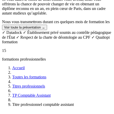
offrirons la chance de pouvoir changer de vie en obtenant un
diplôme reconnu en un an, en plein cœur de Paris, dans un cadre
autant studieux qu’agréable.
Nous vous transmettrons durant ces quelques mois de formation les
valeurs qui sont les nôtres: résilience, effort, persévérance,
Voir toute la présentation →
implication, confiance, écoute, entraide et solidarité.
✓ Datadock
✓ Établissement privé soumis au contrôle pédagogique
de l'État
✓ Respect de la charte de déontologie au CPF
✓ Qualiopi
Rejoindre GEFOR, c'est intégrer plus qu'un centre de formation:
formation
vous ferez partie d'un groupe de classe soudé tout au long de votre
année, d'un réseau des anciens élèves, et plus largement de la grande
15
famille de ceux qui ont mené à bien leur projet de formation!
formations professionnelles
Accueil
Toutes les formations
Titres professionnels
TP Comptable Assistant
Titre professionnel comptable assistant