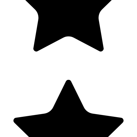
5. Ouverture, évolutions du métier
Les enjeux du développement durable dans la construction
Autres métiers annexes : perspectives d’évolution
6. La préparation à l'examen du titre professionnel
Le dossier professionnel
Examens blancs
Préparation aux oraux