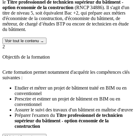
le
Titre professionnel de technicien supérieur du bâtiment -
option économie de la construction
(RNCP 34886). Il s'agit d'un
titre de niveau 5, soit équivalent Bac +2, qui prépare aux métiers
d'économiste de la construction, d'économiste du bâtiment, de
métreur, de chargé d’études BTP ou encore de technicien en étude
du bâtiment.
Cette formation permet notamment d'acquérir les compétences clés
Voir tout le contenu →
suivantes :
2
Etudier et métrer un projet de bâtiment traité en BIM ou en
Objectifs de la formation
conventionnel
Prescrire et estimer un projet de bâtiment en BIM ou en
conventionnel
Cette formation permet notamment d'acquérir les compétences clés
Assurer le suivi des travaux d'un bâtiment en maîtrise d'œuvre
suivantes :
Les avantages de notre formation :
Etudier et métrer un projet de bâtiment traité en BIM ou en
conventionnel
Formation 100% en ligne
pour que vous puissiez avancer à
Prescrire et estimer un projet de bâtiment en BIM ou en
votre rythme
conventionnel
Formation sur-mesure
avec un programme de révisions
Assurer le suivi des travaux d'un bâtiment en maîtrise d'œuvre
personnalisé, des vidéos, cas pratiques, QCM mais aussi des
Préparer l'examen du
Titre professionnel de technicien
cours particuliers en visio, du tutorat...
supérieur du bâtiment - option économie de la
Alternance et stages
possibles durant la formation
construction
Formation diplômante
: vous obtenez un titre professionnel