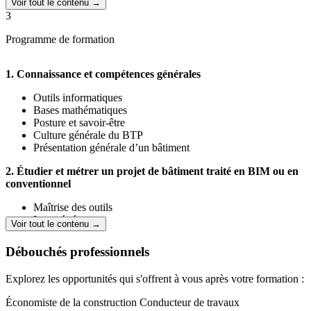
niveau 5, équivalent Bac +2
Voir tout le contenu →
Un retour à l'emploi rapide
: 85% de nos diplômés trouvent
3
un emploi en moins de 3 mois
83% de réussite
à l'examen du titre professionnel en 2025
Programme de formation
1. Connaissance et compétences générales
Outils informatiques
Bases mathématiques
Posture et savoir-être
Culture générale du BTP
Présentation générale d’un bâtiment
2. Étudier et métrer un projet de bâtiment traité en BIM ou en
conventionnel
Maîtrise des outils
Les métrés
Voir tout le contenu →
Les corps d’état
Les calculs
Débouchés professionnels
Produire des documents techniques pour la préparation du
chantier
Explorez les opportunités qui s'offrent à vous après votre formation :
Connaissance des différents lots techniques
Connaissance de la maquette numérique
Économiste de la construction
Conducteur de travaux
Les dossiers de consultation des entreprises (DCE)