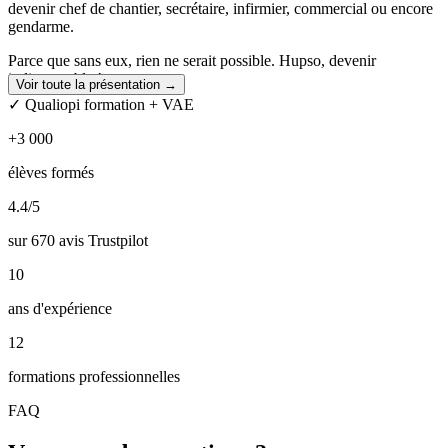
devenir chef de chantier, secrétaire, infirmier, commercial ou encore
gendarme.
Parce que sans eux, rien ne serait possible. Hupso, devenir
indispensable !
Voir toute la présentation →
✓ Qualiopi formation + VAE
Nos formations sont
professionnalisantes
,
personnalisées
et
surtout conçues avec pour
objectif de convenir aux besoins des
+3 000
entreprises et du marché du travail.
élèves formés
C’est comme cela qu’on peut témoigner de
78% de réussite aux
concours
et
85% d’insertion professionnelle à 3 mois
.
4.4
/5
sur 670 avis Trustpilot
10
ans d'expérience
12
formations professionnelles
FAQ