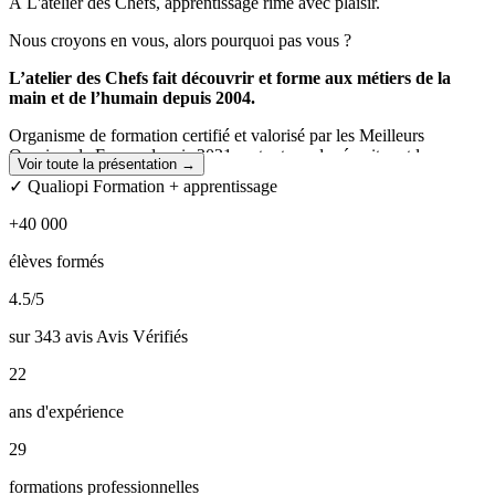
À L'atelier des Chefs, apprentissage rime avec plaisir.
Nous croyons en vous, alors pourquoi pas vous ?
L’atelier des Chefs fait découvrir et forme aux métiers de la
main et de l’humain depuis 2004.
Organisme de formation certifié et valorisé par les Meilleurs
Ouvriers de France depuis 2021, notre taux de réussite est la
Voir toute la présentation →
meilleure preuve de la qualité de nos formations :
98% de réussite à
✓ Qualiopi Formation + apprentissage
l’examen en 2025*
sur l’ensemble de nos formations.
+40 000
Et nos clients en sont satisfaits, à plus de 4,4 / 5.
élèves formés
CAP Cuisine, Pâtissier, Boulanger, CAP Coiffure, BTS Diététique,
CAP Plomberie et Electricité, et plein d’autres à venir, notre offre
4.5
/5
large vous permet de vous former à des métiers essentiels et de
devenir de véritables professionnels fiers d’exercer un métier qui
sur 343 avis Avis Vérifiés
compte.
22
*toutes spécialités confondues
ans d'expérience
29
formations professionnelles