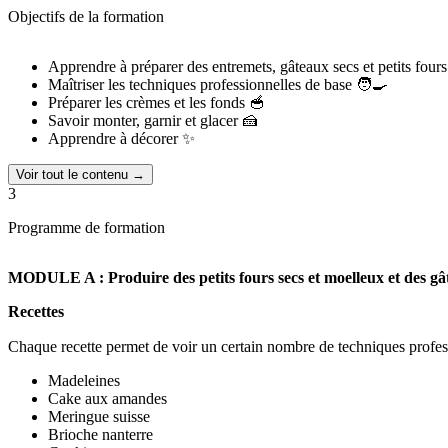
🔷 Maîtriser les techniques professionnelles de base
Objectifs de la formation
🔷 Préparer les crèmes et les fonds
🔷 Savoir monter, garnir et glacer
🔷 Apprendre à décorer
Apprendre à préparer des entremets, gâteaux secs et petits four
Maîtriser les techniques professionnelles de base 🧑‍🍳
💼
Débouchés
: En tant que titulaire du CAP, accès direct à l’emploi e
Préparer les crèmes et les fonds 🥣
personnel de vente, participant ainsi à la commercialisation. Il peut êt
Savoir monter, garnir et glacer 🍰
Apprendre à décorer ✨
🚀 Transformez votre passion en métier avec MASSÉNA Formations et 
Voir tout le contenu →
3
Programme de formation
MODULE A : Produire des petits fours secs et moelleux et des g
Recettes
Chaque recette permet de voir un certain nombre de techniques profe
Madeleines
Cake aux amandes
Meringue suisse
Brioche nanterre