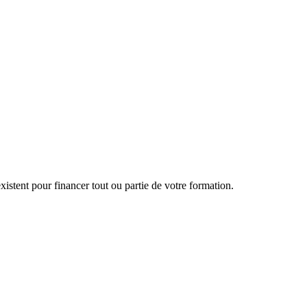
finis à base de pâtes
istent pour financer tout ou partie de votre formation.
ssionnelles. Elles sont accompagnées de fiches recettes grammées avec