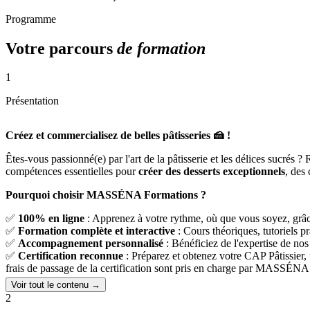
Programme
Votre parcours
de formation
1
Présentation
Créez et commercialisez de belles pâtisseries 🍰 !
Êtes-vous passionné(e) par l'art de la pâtisserie et les délices sucrés 
compétences essentielles pour
créer des desserts exceptionnels
, des 
Pourquoi choisir MASSÉNA Formations ?
✅
100% en ligne
: Apprenez à votre rythme, où que vous soyez, grâce
✅
Formation complète et interactive
: Cours théoriques, tutoriels pr
✅
Accompagnement personnalisé
: Bénéficiez de l'expertise de nos 
✅
Certification reconnue
: Préparez et obtenez votre CAP Pâtissier, 
frais de passage de la certification sont pris en charge par MASSÉNA
Voir tout le contenu →
Ce que vous apprendrez :
2
🔷 Apprendre à préparer des entremets, gâteaux secs et petits fours de