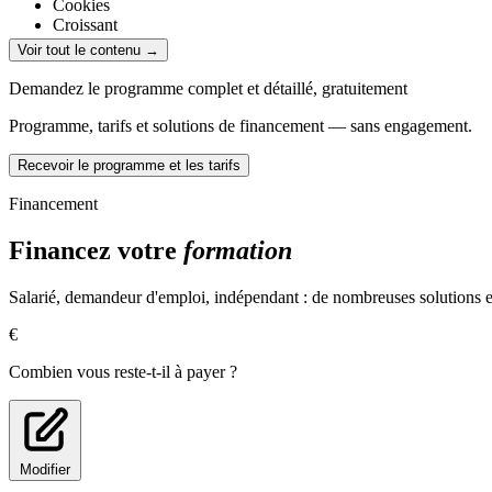
Cookies
Croissant
Rocher coco
Voir tout le contenu →
Techniques supplémentaires
Demandez le programme complet et détaillé, gratuitement
Pâte à crêpes
Programme, tarifs et solutions de financement — sans engagement.
Sauce chocolat, caramel, coulis de fruits rouges, marmelade
Recevoir le programme et les tarifs
Compétences visées
Financement
Approvisionnement et stockage
Organisation du travail selon les consignes données
Financez votre
formation
Élaboration de produits finis ou semi-
MODULE B : Produire des entremets et petits gâteaux
Salarié, demandeur d'emploi, indépendant : de nombreuses solutions ex
Recettes
€
Chaque recette permet de voir un certain nombre de techniques profe
Combien vous reste-t-il à payer ?
Tarte normande
Tarte citron meringuée
Saint-Honoré
Galette des rois et des reines 👸🏼
Modifier
Fraisier