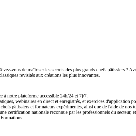
? Rêvez-vous de maîtriser les secrets des plus grands chefs pâtissiers ? A
classiques revisités aux créations les plus innovantes.
 à notre plateforme accessible 24h/24 et 7j/7.
atiques, webinaires en direct et enregistrés, et exercices d'application p
chefs pâtissiers et formateurs expérimentés, ainsi que de l'aide de nos tu
une certification nationale reconnue par les professionnels du secteur,
 Formations.
 A à Z