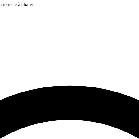
otre reste à charge.
t/ou dérivées, d’appareils croustillants, de fruits
rofessionnelles relatives au CAP Pâtissier sont enseignées, à savoir :