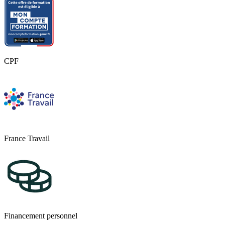
Des dossiers ciblés sur les différentes parties du
programme
conçus sur le modèle de l'épreuve et à traiter à
votre rythme.
Des corrigés-types complets
: pour vous évaluer et vous
entraîner en autonomie en supplément des exercices vus en
cours et en live.
La correction de quelques dossiers difficiles aura lieu
CPF
durant les cours d'entraînement en direct
: pour refaire
avec les professeurs les questions les plus complexes et poser
vos questions sur les corrigés.
Des contrôles pour lancer la phase d'entrainement
Des sujets originaux
: en s'appuyant sur nos pronostics, les
professeurs vous préparent plusieurs contrôles type DCG.
Vous aurez connaissance des thèmes en avance afin de vous
France Travail
préparer efficacement.
Le corrigé présenté en vidéo
animés par vos professeurs
pour revenir sur les principales difficultés rencontrées sur le
sujet.
Des épreuves blanches en conditions réelles d'examen
Des sujets originaux
: en s'appuyant sur nos pronostics, les
Financement personnel
professeurs vous préparent des épreuves blanches type DCG.