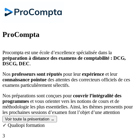
prompt engineering, l’analyse assistée par IA, et l’utilisation efficace
d’outils génératifs texte, image, son ou voix. À l’issue du parcours,
les participants repartent avec une boîte à outils opérationnelle, des
réflexes ancrés, et une vraie valeur ajoutée numérique sur le marché
du travail.
ProCompta
Procompta est une école d’excellence spécialisée dans la
préparation à distance des examens de comptabilité : DCG,
DSCG, DEC
.
Nos
professeurs sont réputés
pour leur
expérience
et leur
connaissance pointue
des attentes des correcteurs officiels de ces
examens particulièrement sélectifs.
Nos préparations sont conçues pour
couvrir l’intégralité des
programmes
et vous orienter vers les notions de cours et de
méthodologie les plus essentielles. Ainsi, les thèmes pressentis pour
les prochaines sessions d’examen font l’objet d’une attention
particulière.
Voir toute la présentation →
✓ Qualiopi formation
Adaptées à tous les candidats
, quels que soient leur situation -
étudiants ou professionnels –
et leur rythme
, nos préparations sont
3