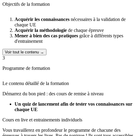
Objectifs de la formation
Notre préparation
s'adapte à votre rythme.
Les cours en direct sont
animés aux horaires les plus propices (le soir et le week-end), vous
pouvez
accéder à notre plateforme de cours à tout moment
Acquérir les connaissances
nécessaires à la validation de
depuis votre PC ou mobile et vos copies et corrections sont
chaque UE
disponibles en ligne.
Acquérir la méthodologie
de chaque épreuve
Mener à bien des cas pratiques
grâce à différents types
Vous n’avez pas pu suivre le cours en live ? Pas d’inquiétude, il est
d'entrainement
disponible
en replay
pendant toute la durée de votre préparation.
Avec ProCompta,
vous pouvez ainsi concilier vos impératifs
Voir tout le contenu →
quotidiens avec votre préparation au DCG
, et gérer vos activités
3
professionnelles et personnelles avec sérénité.
Programme de formation
Les avantages de notre préparation aux épreuves du DCG :
Des cours en direct avec des enseignants spécialistes du DCG
Le contenu détaillé de la formation
Des vidéos de cours allant à l'essentiel
Démarrez du bon pied : des cours de remise à niveau
Une préparation axée sur la méthodologie et l'entraînement
Vos examens blancs en conditions réelles et corrigés en vidéos
Un quiz de lancement afin de tester vos connaissances sur
personnalisées
chaque UE
Accompagnement et réponse à toutes vos questions par vos
référents experts du DCG
Cours en live et entrainements individuels
Entraide et groupes de travail au sein de la promo
Vous travaillerez en profondeur le programme de chacune des
épreuves à travers les lives. Pas de panique ! Ils sont tous accessibles