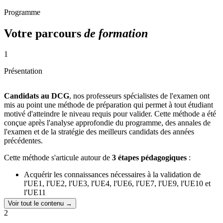
Programme
Votre parcours
de formation
1
Présentation
Candidats au DCG
, nos professeurs spécialistes de l'examen ont
mis au point une méthode de préparation qui permet à tout étudiant
motivé d'atteindre le niveau requis pour valider. Cette méthode a été
conçue après l'analyse approfondie du programme, des annales de
l'examen et de la stratégie des meilleurs candidats des années
précédentes.
Cette méthode s'articule autour de
3 étapes pédagogiques
:
Acquérir les connaissances nécessaires à la validation de
l'UE1, l'UE2, l'UE3, l'UE4, l'UE6, l'UE7, l'UE9, l'UE10 et
l'UE11
Acquérir la méthodologie de chaque épreuve
Voir tout le contenu →
Mener à bien des cas pratiques grâce à différents types
2
d'entrainement