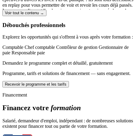
en replay pour vous permettre de voir et revoir les cours déjà passés.
Les cours en live ont lieu le soir en semaine et en journée le week-
Voir tout le contenu →
end, et sont disponibles 24h/24 en replay. Durant le live, vous
pouvez échanger à tout moment avec les professeurs via la
Débouchés professionnels
messagerie.
Explorez les opportunités qui s'offrent à vous après votre formation :
Les vidéos de cours
Comptable
Chef comptable
Contrôleur de gestion
Gestionnaire de
Une bibliothèque de vidéos courtes
mises en ligne
paie
Responsable paie
périodiquement et dans lesquelles nos professeurs spécialistes
vous expliquent de manière synthétique et pratique toutes les
Demandez le programme complet et détaillé, gratuitement
notions essentielles du programme.
Ces vidéos de cours sont accompagnées de fiches
Programme, tarifs et solutions de financement — sans engagement.
synthétiques et de cas pratiques
sous forme de QCM et/ou
QRC vous permettent de mettre rapidement en pratique les
Recevoir le programme et les tarifs
notions acquises depuis la vidéo de cours.
Financement
Des lives de méthodologie et d'entrainement
Financez votre
formation
Des cours en direct
sur la méthodologie des épreuves et
d'entraînement sur tous les thèmes du programme pour vous
permettre de réviser efficacement.
Salarié, demandeur d'emploi, indépendant : de nombreuses solutions
existent pour financer tout ou partie de votre formation.
Des dossiers d'entraînement originaux "type DCG"