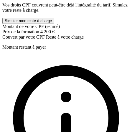
Avant de dessiner
Vos droits CPF couvrent peut-être déjà l'intégralité du tarif. Simulez
Les bases du dessin 2d
votre reste à charge.
Les modifications de dessin
Les modifications suite
Simuler mon reste à charge
Les calques
Montant de votre CPF (estimé)
Annotation
Prix de la formation
4 200 €
Les blocs
Couvert par votre CPF
Reste à votre charge
Les réferences externes
Mise en page et trucages
Montant restant à payer
Exercices et questions
Ateliers
Logiciel Sketchup :
Les bases fondamentales du logiciel
Comment modéliser en 3D
Découverte des outils et leurs applications
Utiliser les matières et bases de données
Les bonnes méthodes pour optimiser ses projets
Photoshop et Indesign :
Maitriser les outils de Illustrator
Maitriser les outils de Indesign