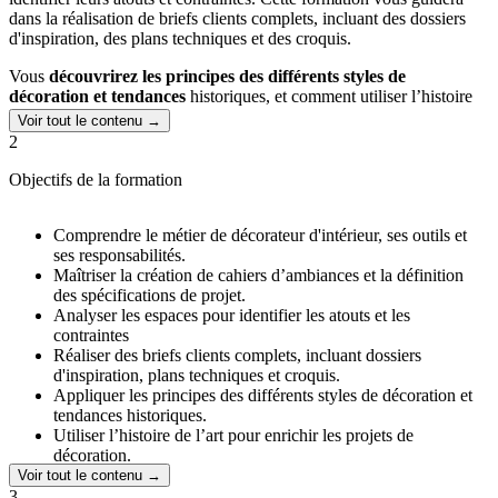
dans la réalisation de briefs clients complets, incluant des dossiers
d'inspiration, des plans techniques et des croquis.
Vous
découvrirez les principes des différents styles de
décoration et tendances
historiques, et comment utiliser l’histoire
de l’art pour enrichir vos projets. La création de moodboards
Voir tout le contenu →
efficaces pour communiquer des concepts de design et le
2
développement de techniques de home staging pour valoriser des
biens immobiliers font partie intégrante du programme.
Objectifs de la formation
Vous serez
formé à la modélisation en 3D à partir de plans 2D
, à
proposer des aménagements modélisés en 3D illustrant les résultats
Comprendre le métier de décorateur d'intérieur, ses outils et
visés et à pratiquer les bonnes méthodes pour optimiser vos projets
ses responsabilités.
de décoration. Cette formation complète vous prépare à
élaborer
Maîtriser la création de cahiers d’ambiances et la définition
des projets de décoration, du concept à la réalisation
, répondant
des spécifications de projet.
aux besoins spécifiques de vos clients.
Analyser les espaces pour identifier les atouts et les
contraintes
Réaliser des briefs clients complets, incluant dossiers
d'inspiration, plans techniques et croquis.
Appliquer les principes des différents styles de décoration et
tendances historiques.
Utiliser l’histoire de l’art pour enrichir les projets de
décoration.
Créer des moodboards efficaces pour communiquer des
Voir tout le contenu →
concepts de design.
3