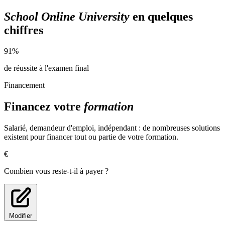
Architecture d'intérieur :
School Online University
en quelques
Dessins techniques Techniques & vocabulaire
chiffres
Les cotations Les échelles
Mise en volume
Budgétisation
91%
Maquette
de réussite à l'examen final
Conception d'un moodboard :
Financement
Définition d'un moodbord
Préparation d'un moodborad
Financez votre
formation
Réalisation d'un moodboard
Histoire de l'art :
Salarié, demandeur d'emploi, indépendant : de nombreuses solutions
existent pour financer tout ou partie de votre formation.
L’histoire de l’art ancien : le moyen age
L’histoire de l’art ancien : les temps modernes
€
L’histoire de l’art contemporain
L’architecture Le design
Combien vous reste-t-il à payer ?
La mode
L’histoire de l’art ancien : l’antiquité
Logiciel Autocad :
Modifier
Prise en main du logiciel