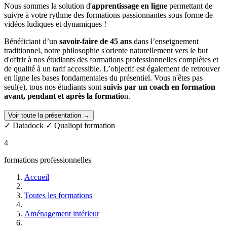
Nous sommes la solution d'
apprentissage en ligne
permettant de
suivre à votre rythme des formations passionnantes sous forme de
vidéos ludiques et dynamiques !
Bénéficiant d’un
savoir-faire de 45 ans
dans l’enseignement
traditionnel, notre philosophie s'oriente naturellement vers le but
d'offrir à nos étudiants des formations professionnelles complètes et
de qualité à un tarif accessible. L’objectif est également de retrouver
en ligne les bases fondamentales du présentiel. Vous n'êtes pas
seul(e), tous nos étudiants sont
suivis par un coach en formation
avant, pendant et après la formatio
n.
Nos formations sont
éligibles aux aides & financements
(ex. CPF
Voir toute la présentation →
Compte Personnel de Formation).
✓ Datadock
✓ Qualiopi formation
4
formations professionnelles
Accueil
Toutes les formations
Aménagement intérieur