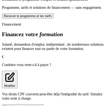
Concevoir un CV et une lettre de motivation
Préparer et effectuer un entretien
Programme, tarifs et solutions de financement — sans engagement.
Construire stratégiquement sa carrière professionnelle
Recevoir le programme et les tarifs
Analyse d'exploitation de données esthétiques et techniques :
150h (12 semaines)
Financement
Collecter les données de la demande
Financez votre
formation
Lire, décoder, sélectionner et classer les informations
Connaissances appliquées à la mise au point esthétique
d'une proposition
Salarié, demandeur d'emploi, indépendant : de nombreuses solutions
Obtention des formes
existent pour financer tout ou partie de votre formation.
Culture artistique
Connaissances appliquées à la mise au point esthétique d'une
€
proposition
Obtention des formes
Combien vous reste-t-il à payer ?
Culture artistique
Participer à la construction des éléments du modèle
Section et gammes de montages
Patrons et patronnage
Transformation de patron
Modifier
Section et gammes de montages
Vos droits CPF couvrent peut-être déjà l'intégralité du tarif. Simulez
Patrons et patronnage
votre reste à charge.
Transformation de patron
Effectuer les opérations de préparation de coupe