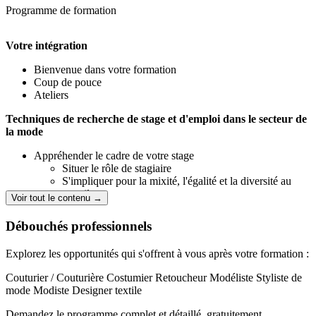
Assurer le contrôle qualité à chaque étape de la fabrication.
Programme de formation
Votre intégration
Bienvenue dans votre formation
Coup de pouce
Ateliers
Techniques de recherche de stage et d'emploi dans le secteur de
la mode
Appréhender le cadre de votre stage
Situer le rôle de stagiaire
S'impliquer pour la mixité, l'égalité et la diversité au
travail
Voir tout le contenu →
Situer le rôle de stagiaire
S'impliquer pour la mixité, l'égalité et la diversité au travail
Débouchés professionnels
Rechercher un stage ou un emploi (mode et industrie textile)
Définir son projet professionnel et commencer ses
Explorez les opportunités qui s'offrent à vous après votre formation :
recherches
Concevoir un CV et une lettre de motivation
Couturier / Couturière
Costumier
Retoucheur
Modéliste
Styliste de
Préparer et effectuer un entretien
mode
Modiste
Designer textile
Construire stratégiquement sa carrière professionnelle
Définir son projet professionnel et commencer ses recherches
Demandez le programme complet et détaillé, gratuitement