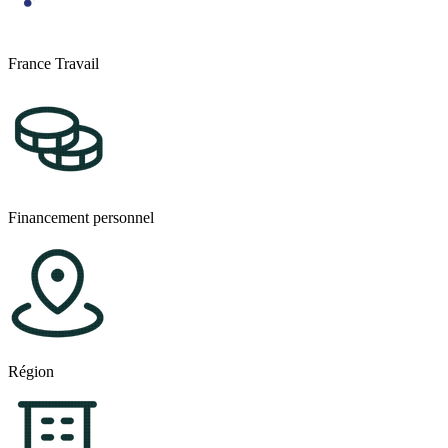
Patte de boutonnage et croisure
Les cols
Les bords
Finitions et repassage
France Travail
La robe
Le chemisier
La blouse
Réalisation complète
Gestion de la qualité
Transmettre des informations
Le secteur de la mode et de l'industrie textile
Prix de revient
Financement personnel
Le secteur de la mode et de l'industrie textile
Prix de revient
Travailler en équipe
Examen blanc
Sensibilisation au développement durable
Introduction
Les fondements du développement durable
Région
Les enjeux du développement durable
Agir pour le développement durable
Conclusion