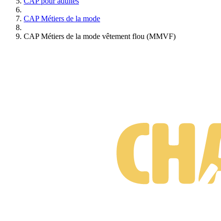
CAP pour adultes
Pendant votre formation, vous accédez à diverses évaluations pour
mesurer vos compétences. Chaque devoir est corrigé par nos
CAP Métiers de la mode
formateurs avec des conseils. Pour les formations certifiantes, des
examens blancs vous préparent à l'examen final.
CAP Métiers de la mode vêtement flou (MMVF)
Des concours blancs
Préparez-vous efficacement à votre examen ou concours avec un
examen blanc complet, incluant un écrit et trois oraux individuels.
Nos formateurs vous interrogent dans les conditions réelles, pour
maximiser vos chances de réussite !
Des classes virtuelles
Selon votre formation et les disponibilités, assistez à des classes
virtuelles animées par nos formateurs sur des thèmes variés. C’est
l'occasion d'échanger avec eux et avec d'autres élèves. Assistez-y via
votre Espace Élèves et accédez aux replays en toute liberté.
Des ateliers pratiques
Vivez une expérience unique avec nos ateliers pratiques au Lab de
Montrouge, aux portes de Paris ! Passez de la théorie à la pratique
tout en rencontrant vos formateurs et en échangeant avec des élèves.
Une occasion idéale pour booster vos compétences !