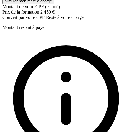
Simuler mon reste à charge
Matière d'œuvre - les fibres
Montant de votre CPF (estimé)
Matière d'œuvre - les textiles et les accessoires
Prix de la formation
2 450 €
Matière d'œuvre - les fibres
Couvert par votre CPF
Reste à votre charge
Matière d'œuvre - les textiles et les accessoires
Évaluations
Montant restant à payer
Examen blanc
Mise en œuvre de la fabrication de tout ou partie d'un vêtement
: 350h (26 semaines)
Régler, mettre en œuvre et maintenir en état les matériels
La piqueuse plate et la surjeteuse
Les machines spécialisées
La piqueuse plate et la surjeteuse
Les machines spécialisées
Organisation du poste de travail
Effectuer les opérations de coupe et d'entoilage
Couture manuelle
Le placement et la coupe
Couture manuelle
Le placement et la coupe
Préparation à l'essayage
Réaliser les opérations d'assemblage, de montage, de finition
et de repassage
Techniques d'assemblage