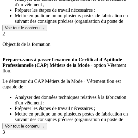
d'un vêtement ;
Préparer les étapes de travail nécessaires ;
Mettre en pratique un ou plusieurs postes de fabrication en
suivant des consignes précises (organisation du poste de
piquage et/ou de finition, etc.) et contrôler les résultats obtenus
Voir tout le contenu →
;
2
Fabriquer tout ou partie d'un vêtement ;
Assurer le contrôle qualité à chaque étape de la fabrication.
Objectifs de la formation
Préparez-vous à passer l'examen du Certificat d'Aptitude
Professionnelle (CAP) Métiers de la Mode
- option Vêtement
flou.
Le détenteur du CAP Métiers de la Mode - Vêtement flou est
capable de :
Analyser des données techniques relatives à la fabrication
d'un vêtement ;
Préparer les étapes de travail nécessaires ;
Mettre en pratique un ou plusieurs postes de fabrication en
suivant des consignes précises (organisation du poste de
piquage et/ou de finition, etc.) et contrôler les résultats obtenus
Voir tout le contenu →
;
3
Fabriquer tout ou partie d'un vêtement ;