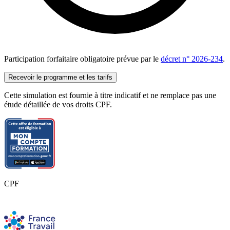
Ourlets et plis
Les poches
Les manches, fentes et pinces
Les fermetures
Les ceintures
Doublage, revers et incrustation
La jupe
Participation forfaitaire obligatoire prévue par le
décret n° 2026-234
.
Le pantalon
Patte de boutonnage et croisure
Recevoir le programme et les tarifs
Les cols
Les bords
Cette simulation est fournie à titre indicatif et ne remplace pas une
Finitions et repassage
étude détaillée de vos droits CPF.
La robe
Le chemisier
La blouse
Réalisation complète
Techniques d'assemblage
Ourlets et plis
Les poches
Les manches, fentes et pinces
CPF
Les fermetures
Les ceintures
Doublage, revers et incrustation
La jupe
Le pantalon