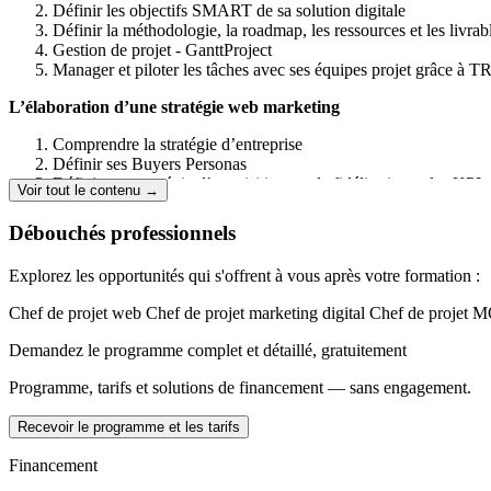
Définir les objectifs SMART de sa solution digitale
Définir la méthodologie, la roadmap, les ressources et les livrab
Gestion de projet - GanttProject
Manager et piloter les tâches avec ses équipes projet grâce à
L’élaboration d’une stratégie web marketing
Comprendre la stratégie d’entreprise
Définir ses Buyers Personas
Définir une stratégie d’acquisition ou de fidélisation et les KPI 
Voir tout le contenu →
Le SEO au service de sa stratégie webmarketing
Définir sa stratégie de contenu
Débouchés professionnels
Analyser son référencement avec Google Analytics (compéten
Facebook Ads (compétence augmentée)
Explorez les opportunités qui s'offrent à vous après votre formation :
La mise en oeuvre d’une stratégie digitale
Chef de projet web
Chef de projet marketing digital
Chef de projet 
Choisir la méthodologie de gestion de projet adaptée
Demandez le programme complet et détaillé, gratuitement
Réaliser une maquette UX/UI d’une interface web ou mobile
Déployer un environnement web basé sur un CMS ou un Fra
Programme, tarifs et solutions de financement — sans engagement.
Créer un site web avec HTML, CSS et le Framework Bootstra
S'initier à la programmation avec Javascript (compétence augm
Recevoir le programme et les tarifs
Développer des sites web dynamiques avec PHP (compétence 
Financement
La création de contenu