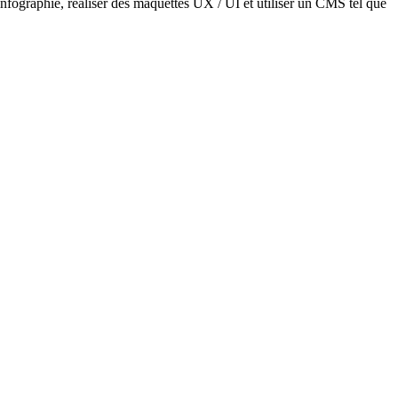
’infographie, réaliser des maquettes UX / UI et utiliser un CMS tel que