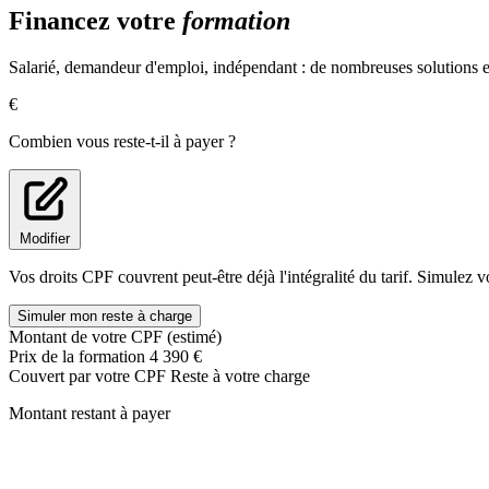
Financez votre
formation
Piloter la production de contenus digitaux
Créer des logos et des illustrations avec Illustrator - Niveau 1
Créer des logos et des illustrations avec Illustrator - Niveau 2
Salarié, demandeur d'emploi, indépendant : de nombreuses solutions ex
Créer du contenu vidéo
Data visualisaton : créer une représentation graphique des donn
€
Développez vos SoftSkills
Combien vous reste-t-il à payer ?
Prise de parole en public
Compétences relationnelles
Communiquer et animer efficacement
Modifier
Vos droits CPF couvrent peut-être déjà l'intégralité du tarif. Simulez v
Simuler mon reste à charge
Montant de votre CPF (estimé)
Prix de la formation
4 390 €
Couvert par votre CPF
Reste à votre charge
Montant restant à payer