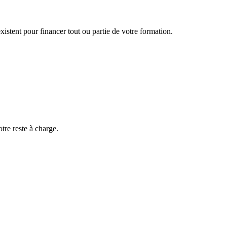
 (compétence augmentée)
 (compétence augmentée)
istent pour financer tout ou partie de votre formation.
ées
otre reste à charge.