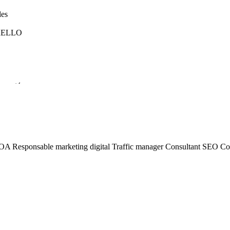
les
 TRELLO
associés
ce augmentée)
MOA
Responsable marketing digital
Traffic manager
Consultant SEO
Co
mework
p (compétence augmentée)
entée)
augmentée)