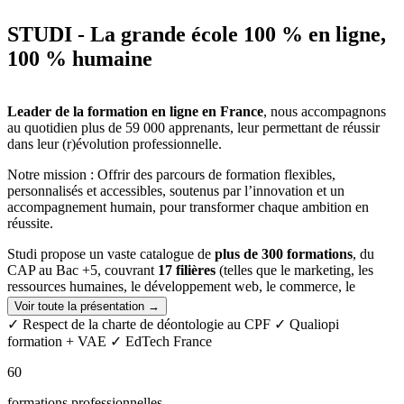
STUDI - La grande école 100 % en ligne,
100 % humaine
Leader de la formation en ligne en France
, nous accompagnons
au quotidien plus de 59 000 apprenants, leur permettant de réussir
dans leur (r)évolution professionnelle.
Notre mission : Offrir des parcours de formation flexibles,
personnalisés et accessibles, soutenus par l’innovation et un
accompagnement humain, pour transformer chaque ambition en
réussite.
Studi propose un vaste catalogue de
plus de 300 formations
, du
CAP au Bac +5, couvrant
17 filières
(telles que le marketing, les
ressources humaines, le développement web, le commerce, le
design, la comptabilité, ou encore le juridique),
adapté à toutes les
Voir toute la présentation →
situations
(personnes en poste, demandeurs d’emploi, jeunes).
✓ Respect de la charte de déontologie au CPF
✓ Qualiopi
formation + VAE
✓ EdTech France
Pour garantir l’excellence de ses programmes, Studi s’est associé à
des
partenaires académiques de renom
(ESG, Hetic, Elije, Digital
60
Campus, LISAA, Naratiiv, Cours Florent…) reconnus pour la
qualité de leurs enseignements et certifications.
formations professionnelles