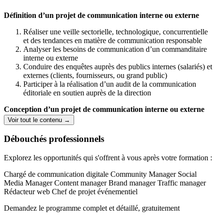
Définition d’un projet de communication interne ou externe
Réaliser une veille sectorielle, technologique, concurrentielle
et des tendances en matière de communication responsable
Analyser les besoins de communication d’un commanditaire
interne ou externe
Conduire des enquêtes auprès des publics internes (salariés) et
externes (clients, fournisseurs, ou grand public)
Participer à la réalisation d’un audit de la communication
éditoriale en soutien auprès de la direction
Conception d’un projet de communication interne ou externe
Voir tout le contenu →
Définir le concept de communication
Elaborer le plan de communication interne ou externe
Débouchés professionnels
Rédiger un appel d’offres incluant un cahier des charges
Elaborer le budget prévisionnel d’un projet de communication
Explorez les opportunités qui s'offrent à vous après votre formation :
Déploiement des actions de communication internes ou externes
Chargé de communication digitale
Community Manager
Social
Media Manager
Content manager
Brand manager
Traffic manager
Concevoir des contenus de communication en utilisant des
Rédacteur web
Chef de projet événementiel
logiciels adaptés
Réaliser une vidéo s’insérant dans un dispositif de
Demandez le programme complet et détaillé, gratuitement
communication