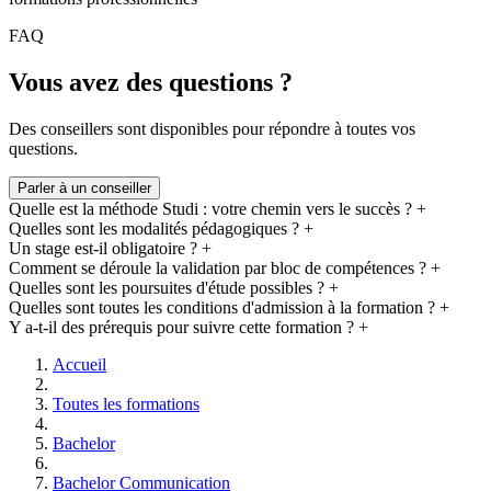
Avec des
dispositifs de financement variés
(CPF, France Travail,
FAQ
alternance, entreprise etc.) et des plans de paiement flexibles (jusqu'à
36 mois), Studi offre des
formations accessibles à tous
.
Vous avez des questions ?
Des conseillers sont disponibles pour répondre à toutes vos
questions.
Parler à un conseiller
Quelle est la méthode Studi : votre chemin vers le succès ?
+
Quelles sont les modalités pédagogiques ?
+
Un stage est-il obligatoire ?
+
Comment se déroule la validation par bloc de compétences ?
+
Quelles sont les poursuites d'étude possibles ?
+
Quelles sont toutes les conditions d'admission à la formation ?
+
Y a-t-il des prérequis pour suivre cette formation ?
+
Accueil
Toutes les formations
Bachelor
Bachelor Communication