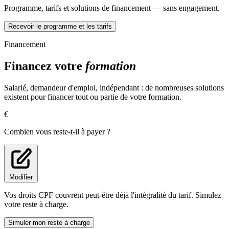
Animer une communauté en ligne en rédigeant des contenus
Programme, tarifs et solutions de financement — sans engagement.
de communication impactant
Participer au développement des relations presse
Recevoir le programme et les tarifs
Pilotage d’un projet de communication interne ou externe
Financement
Coordonner une équipe pluridisciplinaire composée
Financez votre
formation
d’intervenants internes et/ ou externes en communicant sur les
enjeux stratégiques du projet de communication
Animer un atelier d’idéation auprès d’une équipe
Salarié, demandeur d'emploi, indépendant : de nombreuses solutions
pluridisciplinaire
existent pour financer tout ou partie de votre formation.
Evaluer les retombées des actions de communication
Défendre le bilan des actions communication
€
Combien vous reste-t-il à payer ?
Modifier
Vos droits CPF couvrent peut-être déjà l'intégralité du tarif. Simulez
votre reste à charge.
Simuler mon reste à charge