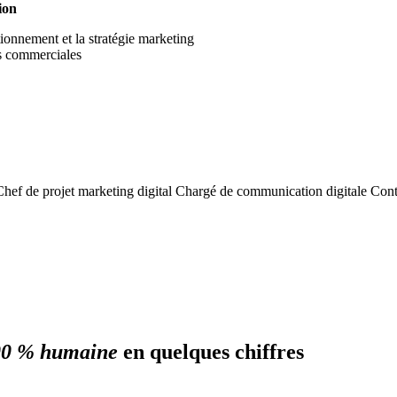
ion
ionnement et la stratégie marketing
es commerciales
Chef de projet marketing digital
Chargé de communication digitale
Cont
ience client
n
sciplinaire
100 % humaine
en quelques chiffres
ts, les réussites, les freins...) auprès de la direction