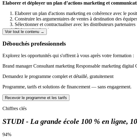
Elaborer et déployer un plan d’actions marketing et communicat
Elaborer un plan d'actions marketing en cohérence avec le posit
Construire les argumentaires de ventes à destination des équip
Sélectionner et contractualiser avec les distributeurs partenaires
Elaborer le plan de communication
Voir tout le contenu →
Déployer une campagne de communication
Débouchés professionnels
Piloter la qualité de l’expérience client
Explorez les opportunités qui s'offrent à vous après votre formation :
Analyser le parcours client
Concevoir et piloter les enquêtes de satisfaction
Brand manager
Consultant marketing
Responsable marketing digital
Emettre des préconisations concernant l’amélioration de l’expér
Demandez le programme complet et détaillé, gratuitement
Management des acteurs des projets marketing et communicatio
Programme, tarifs et solutions de financement — sans engagement.
Coordonner ou participer à la coordination d’une équipe pluridi
Animer des ateliers d’idéation auprès d'équipe pluridisciplinaire
Recevoir le programme et les tarifs
Organiser la coopération au sein de l’équipe, et interservice
Chiffres clés
Évaluer les résultats des plans marketing et communication
Evaluer les actions marketing et communication
STUDI - La grande école 100 % en ligne, 
Ajuster les plans d’actions marketing et communication
Défendre le bilan des actions marketing et communication (les écar
94%