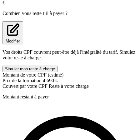
8.S'initier à Wordpress
€
9.Découvrir SquareSpace
10.Découvrir Prestashop
Combien vous reste-t-il à payer ?
11.Découvrir Shopify
12.Créer un site Web avec HTML et CSS
Créer des contenus digitaux dans le respect d'un planning
éditorial
Modifier
1.L'amont d'un projet
Vos droits CPF couvrent peut-être déjà l'intégralité du tarif. Simulez
2.Respecter le Budget de production de contenu
votre reste à charge.
3.Superviser un programme de production
4.Vidéo : Pré-Production
Simuler mon reste à charge
5.Vidéo : Production par captation
Montant de votre CPF (estimé)
6.Vidéo : Production par la création d'animations
Prix de la formation
4 690 €
7.Créer un animation avec After Effect
Couvert par votre CPF
Reste à votre charge
8.Post-Production
9.La visualisation des données
Montant restant à payer