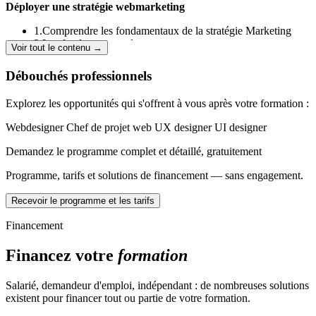
Déployer une stratégie webmarketing
1.Comprendre les fondamentaux de la stratégie Marketing
2.Les fondamentaux des personas
Voir tout le contenu →
3.Google Analytics
4.Facebook Business Manager
Débouchés professionnels
5.Améliorer le positionnement de son site Web
6.Augmenter la visibilité avec Google Ads
Explorez les opportunités qui s'offrent à vous après votre formation :
7.Analyser son référencement avec Google Analytics
8.Collecter des informations grâce aux formulaires de collecte
Webdesigner
Chef de projet web
UX designer
UI designer
9.Réaliser une veille active
10.Concevoir un brief créatif
Demandez le programme complet et détaillé, gratuitement
11.Déployer sa stratégie de contenu en communication
digitale
Programme, tarifs et solutions de financement — sans engagement.
12.Définir un Calendrier éditorial
Recevoir le programme et les tarifs
Concevoir sa solution digitale web
Financement
1.Créer un cahier des charges
2.Mettre les fondements du projet
Financez votre
formation
3.Découvrir Adobe XD
4.Identifier des personaes représentatifs du projet
5.S'initier à l'UX design
Salarié, demandeur d'emploi, indépendant : de nombreuses solutions
6.Travailler en mode collaboratif
existent pour financer tout ou partie de votre formation.
7.Créer une documentation collaborative