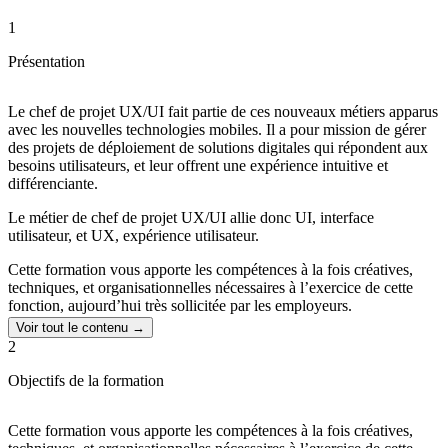
1
Présentation
Le chef de projet UX/UI fait partie de ces nouveaux métiers apparus
avec les nouvelles technologies mobiles. Il a pour mission de gérer
des projets de déploiement de solutions digitales qui répondent aux
besoins utilisateurs, et leur offrent une expérience intuitive et
différenciante.
Le métier de chef de projet UX/UI allie donc UI, interface
utilisateur, et UX, expérience utilisateur.
Cette formation vous apporte les compétences à la fois créatives,
techniques, et organisationnelles nécessaires à l’exercice de cette
fonction, aujourd’hui très sollicitée par les employeurs.
Voir tout le contenu →
Dans le cadre de votre formation, nous vous permettons de
2
bénéficier gratuitement d'une licence Adobe Creative Cloud
pendant 1 an
:
Objectifs de la formation
Plus de 20 logiciels, dont Photoshop, Illustrator, InDesign,
XD, Premiere Pro, After Effects, Animate...
Cette formation vous apporte les compétences à la fois créatives,
Adobe Fonts