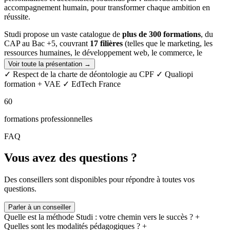
accompagnement humain, pour transformer chaque ambition en
réussite.
Studi propose un vaste catalogue de
plus de 300 formations
, du
CAP au Bac +5, couvrant
17 filières
(telles que le marketing, les
ressources humaines, le développement web, le commerce, le
design, la comptabilité, ou encore le juridique),
adapté à toutes les
Voir toute la présentation →
situations
(personnes en poste, demandeurs d’emploi, jeunes).
✓ Respect de la charte de déontologie au CPF
✓ Qualiopi
formation + VAE
✓ EdTech France
Pour garantir l’excellence de ses programmes, Studi s’est associé à
des
partenaires académiques de renom
(ESG, Hetic, Elije, Digital
60
Campus, LISAA, Naratiiv, Cours Florent…) reconnus pour la
qualité de leurs enseignements et certifications.
formations professionnelles
Avec des
dispositifs de financement variés
(CPF, France Travail,
FAQ
alternance, entreprise etc.) et des plans de paiement flexibles (jusqu'à
36 mois), Studi offre des
formations accessibles à tous
.
Vous avez des questions ?
Des conseillers sont disponibles pour répondre à toutes vos
questions.
Parler à un conseiller
Quelle est la méthode Studi : votre chemin vers le succès ?
+
Quelles sont les modalités pédagogiques ?
+