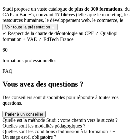
Studi propose un vaste catalogue de
plus de 300 formations
, du
CAP au Bac +5, couvrant
17 filières
(telles que le marketing, les
ressources humaines, le développement web, le commerce, le
design, la comptabilité, ou encore le juridique),
adapté à toutes les
Voir toute la présentation →
situations
(personnes en poste, demandeurs d’emploi, jeunes).
✓ Respect de la charte de déontologie au CPF
✓ Qualiopi
formation + VAE
✓ EdTech France
Pour garantir l’excellence de ses programmes, Studi s’est associé à
des
partenaires académiques de renom
(ESG, Hetic, Elije, Digital
60
Campus, LISAA, Naratiiv, Cours Florent…) reconnus pour la
qualité de leurs enseignements et certifications.
formations professionnelles
Avec des
dispositifs de financement variés
(CPF, France Travail,
FAQ
alternance, entreprise etc.) et des plans de paiement flexibles (jusqu'à
36 mois), Studi offre des
formations accessibles à tous
.
Vous avez des questions ?
Des conseillers sont disponibles pour répondre à toutes vos
questions.
Parler à un conseiller
Quelle est la méthode Studi : votre chemin vers le succès ?
+
Quelles sont les modalités pédagogiques ?
+
Quelles sont les conditions d'admission à la formation ?
+
Un stage est-il obligatoire ?
+