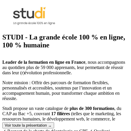
STUDI - La grande école 100 % en ligne,
100 % humaine
Leader de la formation en ligne en France
, nous accompagnons
au quotidien plus de 59 000 apprenants, leur permettant de réussir
dans leur (r)évolution professionnelle.
Notre mission : Offrir des parcours de formation flexibles,
personnalisés et accessibles, soutenus par l’innovation et un
accompagnement humain, pour transformer chaque ambition en
réussite.
Studi propose un vaste catalogue de
plus de 300 formations
, du
CAP au Bac +5, couvrant
17 filières
(telles que le marketing, les
ressources humaines, le développement web, le commerce, le
design, la comptabilité, ou encore le juridique),
adapté à toutes les
Voir toute la présentation →
situations
(personnes en poste, demandeurs d’emploi, jeunes).