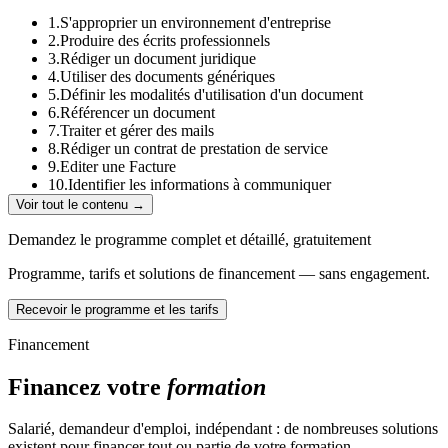
1.S'approprier un environnement d'entreprise
2.Produire des écrits professionnels
3.Rédiger un document juridique
4.Utiliser des documents génériques
5.Définir les modalités d'utilisation d'un document
6.Référencer un document
7.Traiter et gérer des mails
8.Rédiger un contrat de prestation de service
9.Editer une Facture
10.Identifier les informations à communiquer
11.Traiter l'information
Voir tout le contenu →
12.Construire un support de communication
13.Cartographier les acteurs et le circuit de l'information
Demandez le programme complet et détaillé, gratuitement
14.Diffuser l'information
Programme, tarifs et solutions de financement — sans engagement.
15.Tracer les informations
16.Conserver les informations
Recevoir le programme et les tarifs
17.Accueillir un visiteur
18.Transmettre des informations oralement
Financement
19.Planifier les activités de l'équipe
20.Optimiser et organiser les activités de l'équipe
Financez votre
formation
21.S'organiser en équipe avec Trello
22.Faire de la veille juridique
23.Analyser et comprendre le droit
Salarié, demandeur d'emploi, indépendant : de nombreuses solutions
existent pour financer tout ou partie de votre formation.