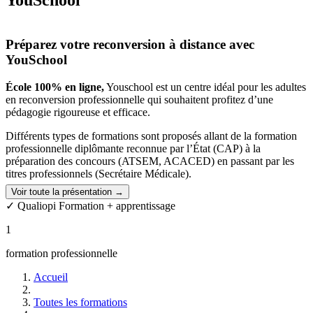
YouSchool
Préparez votre reconversion à distance avec
YouSchool
École 100% en ligne,
Youschool est un centre idéal pour les adultes
en reconversion professionnelle qui souhaitent profitez d’une
pédagogie rigoureuse et efficace.
Différents types de formations sont proposés allant de la formation
professionnelle diplômante reconnue par l’État (CAP) à la
préparation des concours (ATSEM, ACACED) en passant par les
titres professionnels (Secrétaire Médicale).
Voir toute la présentation →
Apprenez un nouveau métier grâce à YouSchool
✓ Qualiopi Formation + apprentissage
Grâce à la formation à distance, suivez un programme depuis chez
1
vous, et au rythme qui vous convient.
formation professionnelle
Vous profiterez de la plateforme d’e-learning et :
Accueil
Tous les cours en ligne
L’intégralité des vidéos complémentaires
Toutes les formations
Tous les quiz de chaque leçon