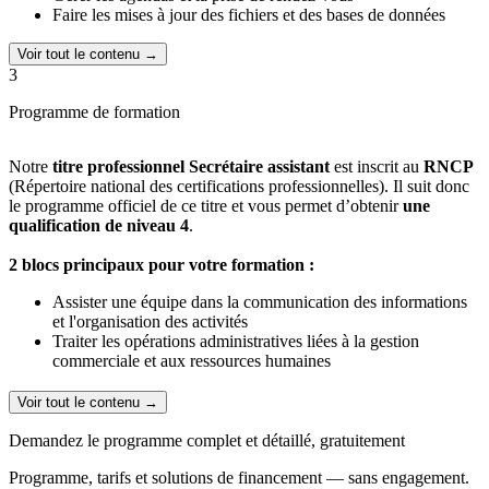
Faire les mises à jour des fichiers et des bases de données
apprendre à votre rythme
.
Voir tout le contenu →
3
Programme de formation
Notre
titre professionnel Secrétaire assistant
est inscrit au
RNCP
(Répertoire national des certifications professionnelles). Il suit donc
le programme officiel de ce titre et vous permet d’obtenir
une
qualification de niveau 4
.
2 blocs principaux pour votre formation :
Assister une équipe dans la communication des informations
et l'organisation des activités
Traiter les opérations administratives liées à la gestion
commerciale et aux ressources humaines
Une formation adaptée aux besoins des entreprises pour trouver un
Voir tout le contenu →
emploi rapidement.
Demandez le programme complet et détaillé, gratuitement
Programme, tarifs et solutions de financement — sans engagement.