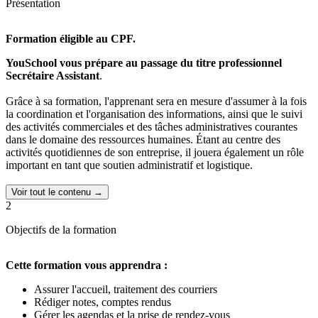
Présentation
Formation éligible au CPF.
YouSchool vous prépare au passage du titre professionnel
Secrétaire Assistant
.
Grâce à sa formation, l'apprenant sera en mesure d'assumer à la fois
la coordination et l'organisation des informations, ainsi que le suivi
des activités commerciales et des tâches administratives courantes
dans le domaine des ressources humaines. Étant au centre des
activités quotidiennes de son entreprise, il jouera également un rôle
important en tant que soutien administratif et logistique.
Enfin, le titre professionnel de Secrétaire Assistant permettra à
Voir tout le contenu →
l'apprenant d'acquérir des compétences clés telles que la
2
polyvalence, la rigueur et la maîtrise des outils bureautiques et de
communication, toutes indispensables pour accomplir efficacement
Objectifs de la formation
ses missions.
Cette formation vous apprendra :
Cette formation est rapide, vous pouvez passer votre
certification professionnelle après 6 mois de formation.
Assurer l'accueil, traitement des courriers
Rédiger notes, comptes rendus
Notre formation se déroule
à distance
, depuis chez vous. Vous
Gérer les agendas et la prise de rendez-vous
accédez à vos cours via notre plateforme digitale et vous pouvez