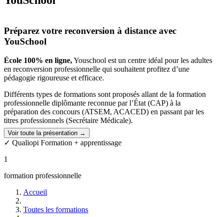
YouSchool
Préparez votre reconversion à distance avec
YouSchool
École 100% en ligne,
Youschool est un centre idéal pour les adultes
en reconversion professionnelle qui souhaitent profitez d’une
pédagogie rigoureuse et efficace.
Différents types de formations sont proposés allant de la formation
professionnelle diplômante reconnue par l’État (CAP) à la
préparation des concours (ATSEM, ACACED) en passant par les
titres professionnels (Secrétaire Médicale).
Voir toute la présentation →
Apprenez un nouveau métier grâce à YouSchool
✓ Qualiopi Formation + apprentissage
Grâce à la formation à distance, suivez un programme depuis chez
1
vous, et au rythme qui vous convient.
formation professionnelle
Vous profiterez de la plateforme d’e-learning et :
Accueil
Tous les cours en ligne
L’intégralité des vidéos complémentaires
Toutes les formations
Tous les quiz de chaque leçon