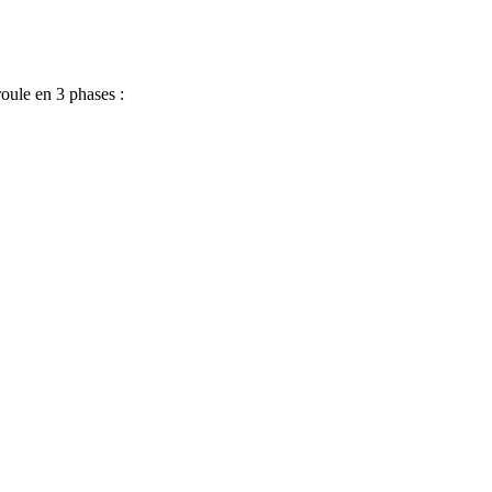
oule en 3 phases :
valider la synthèse écrite – ce document est strictement confidentiel)