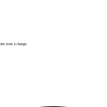
us téléphonique ou en visio
otre reste à charge.