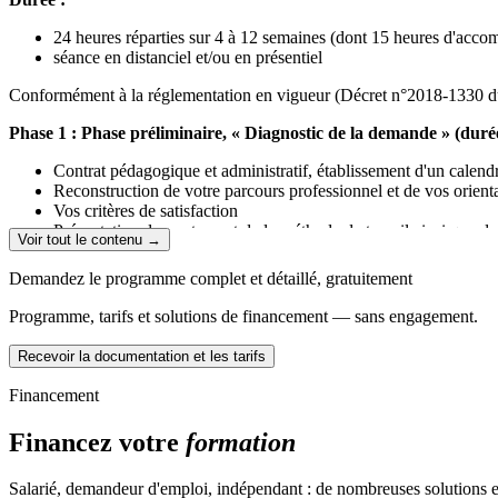
24 heures réparties sur 4 à 12 semaines (dont 15 heures d'acc
séance en distanciel et/ou en présentiel
Conformément à la réglementation en vigueur (Décret n°2018-1330 du 
Phase 1 : Phase préliminaire, « Diagnostic de la demande » (duré
Contrat pédagogique et administratif, établissement d'un calen
Reconstruction de votre parcours professionnel et de vos orient
Vos critères de satisfaction
Présentation du contenu et de la méthode de travail ainsi que 
Voir tout le contenu →
Validation des objectifs du bilan de compétence
Demandez le programme complet et détaillé, gratuitement
Phase 2 : Phase d'Investigation, « Investigation individuelle et
Programme, tarifs et solutions de financement — sans engagement.
Identification de vos traits de personnalité, de vos axes de dév
Analyse de vos compétences, de vos capacités, vos motivations e
Recevoir la documentation et les tarifs
Pistes et possibilités de domaines d'activités (tests professionnel
Confrontation à l'environnement socio-professionnel (enquêtes 
Financement
Phase 3 : Phase de conclusion - « Synthèse du Bilan de compétenc
Financez votre
formation
Point sur la réalisation de votre projet professionnel et sur le
Synthèse orale et écrite du bilan de compétences (lors de cet ent
Salarié, demandeur d'emploi, indépendant : de nombreuses solutions ex