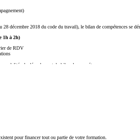
ompagnement)
28 décembre 2018 du code du travail), le bilan de compétences se dér
e 1h à 2h)
drier de RDV
ations
des modalités de déroulement du bilan de compétences
 accompagnement » (Durée 11h à 12h)
eloppement personnel (tests de personnalité)
t centres d'intérêts professionnels
)
métiers)
es » (durée 1h)
 déroulement du bilan de compétences
retien nous reprenons à l'oral les différents éléments du bilan afin d'en 
istent pour financer tout ou partie de votre formation.