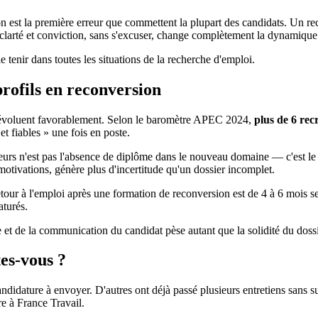
ion est la première erreur que commettent la plupart des candidats. Un r
clarté et conviction, sans s'excuser, change complètement la dynamique
 tenir dans toutes les situations de la recherche d'emploi.
profils en reconversion
rs évoluent favorablement. Selon le baromètre APEC 2024,
plus de 6 rec
et fiables » une fois en poste.
eurs n'est pas l'absence de diplôme dans le nouveau domaine — c'est l
otivations, génère plus d'incertitude qu'un dossier incomplet.
tour à l'emploi après une formation de reconversion est de 4 à 6 mois se
aturés.
e et de la communication du candidat pèse autant que la solidité du doss
tes-vous ?
andidature à envoyer. D'autres ont déjà passé plusieurs entretiens sans
ire à France Travail.