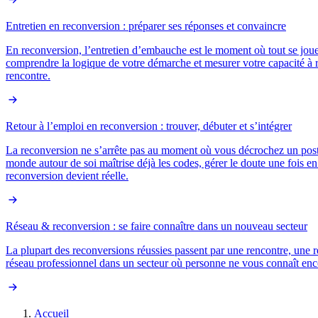
Entretien en reconversion : préparer ses réponses et convaincre
En reconversion, l’entretien d’embauche est le moment où tout se joue 
comprendre la logique de votre démarche et mesurer votre capacité à 
rencontre.
Retour à l’emploi en reconversion : trouver, débuter et s’intégrer
La reconversion ne s’arrête pas au moment où vous décrochez un poste
monde autour de soi maîtrise déjà les codes, gérer le doute une fois e
reconversion devient réelle.
Réseau & reconversion : se faire connaître dans un nouveau secteur
La plupart des reconversions réussies passent par une rencontre, une
réseau professionnel dans un secteur où personne ne vous connaît enco
Accueil