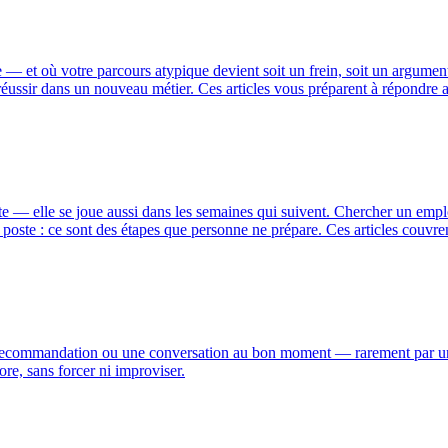
— et où votre parcours atypique devient soit un frein, soit un argument.
réussir dans un nouveau métier. Ces articles vous préparent à répondre 
 — elle se joue aussi dans les semaines qui suivent. Chercher un emplo
n poste : ce sont des étapes que personne ne prépare. Ces articles couvre
 recommandation ou une conversation au bon moment — rarement par une 
re, sans forcer ni improviser.