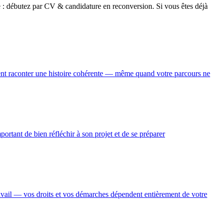
e : débutez par CV & candidature en reconversion. Si vous êtes déjà
ivent raconter une histoire cohérente — même quand votre parcours ne
ortant de bien réfléchir à son projet et de se préparer
ravail — vos droits et vos démarches dépendent entièrement de votre