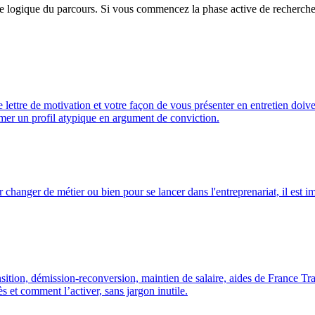
dre logique du parcours. Si vous commencez la phase active de recherch
e lettre de motivation et votre façon de vous présenter en entretien do
rmer un profil atypique en argument de conviction.
hanger de métier ou bien pour se lancer dans l'entreprenariat, il est imp
nsition, démission-reconversion, maintien de salaire, aides de France T
ès et comment l’activer, sans jargon inutile.