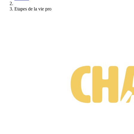
Etapes de la vie pro
Suis-je prêt·e à changer de métier ?
Test gratuit • 3 minutes • Sans engagement