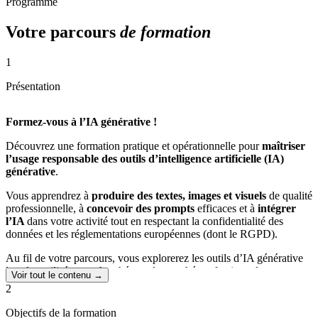
Programme
Votre parcours
de formation
1
Présentation
Formez-vous à l’IA générative !
Découvrez une formation pratique et opérationnelle pour
maîtriser
l’usage responsable des outils d’intelligence artificielle (IA)
générative
.
Vous apprendrez à
produire des textes, images et visuels
de qualité
professionnelle, à
concevoir des prompts
efficaces et à
intégrer
l’IA
dans votre activité tout en respectant la confidentialité des
données et les réglementations européennes (dont le RGPD).
Au fil de votre parcours, vous explorerez les outils d’IA générative
les plus utilisés et recherchés sur le marché professionnel
Voir tout le contenu →
(
ChatGPT, Midjourney
), vous comprendrez leurs mécanismes,
2
leurs limites et leurs bonnes pratiques d’utilisation, et vous
appliquerez ces compétences à travers des exercices guidés, des
Objectifs de la formation