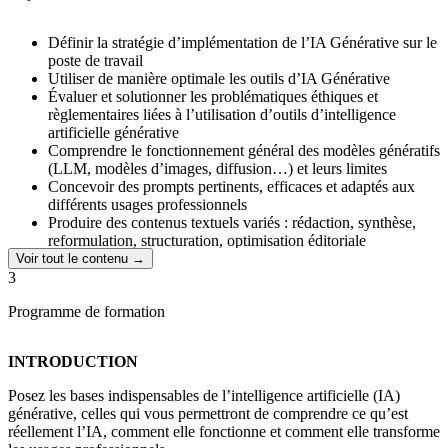
projets concrets et des séances d’accompagnement avec un expert.
Un programme complet pour utiliser l’IA générative avec méthode,
Définir la stratégie d’implémentation de l’IA Générative sur le
créativité et discernement, et en faire un véritable levier d’efficacité
poste de travail
dans votre quotidien professionnel.
Utiliser de manière optimale les outils d’IA Générative
Évaluer et solutionner les problématiques éthiques et
Cette formation vous prépare à la
certification professionnelle
règlementaires liées à l’utilisation d’outils d’intelligence
inscrite au Répertoire Spécifique RS6776
–
Création de
artificielle générative
contenus rédactionnels et visuels par l’usage responsable de
Comprendre le fonctionnement général des modèles génératifs
l’intelligence artificielle générative
.
(LLM, modèles d’images, diffusion…) et leurs limites
Concevoir des prompts pertinents, efficaces et adaptés aux
différents usages professionnels
Produire des contenus textuels variés : rédaction, synthèse,
reformulation, structuration, optimisation éditoriale
Générer des visuels et images adaptés aux besoins
Voir tout le contenu →
professionnels en utilisant des outils d’IA spécialisés
3
Choisir les outils d’IA les plus adaptés à une activité, un projet
Programme de formation
ou un besoin spécifique
Évaluer la qualité des contenus générés et les améliorer grâce
à des itérations guidées par le prompt engineering
INTRODUCTION
Identifier les biais, erreurs ou dérives potentielles de l’IA
générative et mettre en place les corrections nécessaires
Posez les bases indispensables de l’intelligence artificielle (IA)
Assurer la conformité des pratiques d’IA avec les
générative, celles qui vous permettront de comprendre ce qu’est
réglementations européennes, notamment en matière de
réellement l’IA, comment elle fonctionne et comment elle transforme
confidentialité et de protection des données