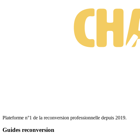
orale afin d’obtenir votre
certification professionnelle,
enregistrée au répertoire spécifique de France
Compétence
: un atout indéniable pour vous démarquer sur le
marché !
Plateforme n°1 de la reconversion professionnelle depuis 2019.
Guides reconversion