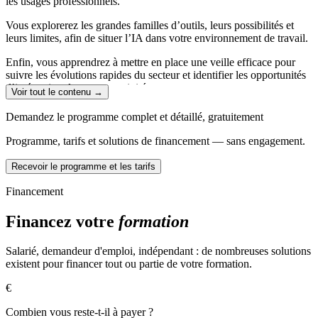
les usages professionnels.
Intégrer l’IA dans ses processus de travail afin d’optimiser sa
productivité tout en conservant un usage raisonné et maîtrisé
Vous explorerez les grandes familles d’outils, leurs possibilités et
Appliquer une méthodologie professionnelle pour structurer,
leurs limites, afin de situer l’IA dans votre environnement de travail.
analyser et formaliser ses productions réalisées avec l’IA
Enfin, vous apprendrez à mettre en place une veille efficace pour
suivre les évolutions rapides du secteur et identifier les opportunités
d’intégration dans votre activité.
Voir tout le contenu →
PROMPT ENGINEERING
Demandez le programme complet et détaillé, gratuitement
Avant de passer à la pratique, comprenez en profondeur le
Programme, tarifs et solutions de financement — sans engagement.
fonctionnement des IA génératives et leur impact sur la créativité, la
productivité et l’organisation du travail.
Recevoir le programme et les tarifs
Ce module vous apprend à analyser vos besoins, à choisir les outils
Financement
adaptés et à exploiter pleinement leur potentiel.
Financez votre
formation
Vous serez initié au prompt engineering, puis guidé vers la rédaction
de prompts structurés, précis et optimisés pour obtenir des résultats
fiables.
Salarié, demandeur d'emploi, indépendant : de nombreuses solutions
existent pour financer tout ou partie de votre formation.
Enfin, vous apprendrez à utiliser l’IA de manière responsable en
intégrant les enjeux de confidentialité (RGPD), d’accessibilité,
€
d’éthique et de conformité aux réglementations européennes.
Combien vous reste-t-il à payer ?