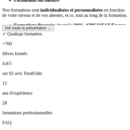
Formations sur-mesure
Nos formations sont
individualisées et personnalisées
en fonction
de votre niveau et de vos attentes, et ce, tout au long de la formation.
Formations financées jusqu’à 100% (OPCO/FAF/France
Voir toute la présentation →
Travail)
✓ Qualiopi formation
Grâce à notre certification Qualiopi, vous pouvez bénéficier d’une
+700
prise en charge. Chez AdPremier nous déposons pour vous la
demande de financement !
élèves formés
Accompagnement post-formation
4.8
/5
Après votre formation, nos formateurs resteront disponible pour
sur 92 avis TrustFolio
répondre à vos questions et vous accompagner.
12
Intervenants experts dans leur domaine
ans d'expérience
Les formations AdPremier s’appuient sur les solides connaissances
de nos experts.
28
formations professionnelles
FAQ