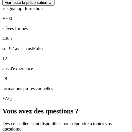
Voir toute la présentation →
Travail)
✓ Qualiopi formation
Grâce à notre certification Qualiopi, vous pouvez bénéficier d’une
+700
prise en charge. Chez AdPremier nous déposons pour vous la
demande de financement !
élèves formés
Accompagnement post-formation
4.8
/5
Après votre formation, nos formateurs resteront disponible pour
sur 92 avis TrustFolio
répondre à vos questions et vous accompagner.
12
Intervenants experts dans leur domaine
ans d'expérience
Les formations AdPremier s’appuient sur les solides connaissances
de nos experts.
28
formations professionnelles
FAQ
Vous avez des questions ?
Des conseillers sont disponibles pour répondre à toutes vos
questions.