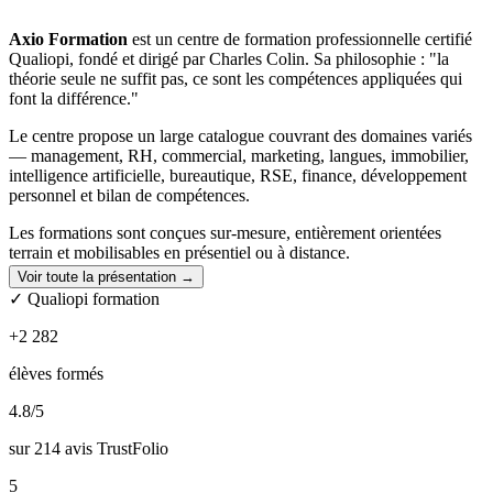
Axio Formation
est un centre de formation professionnelle certifié
Qualiopi, fondé et dirigé par Charles Colin. Sa philosophie : "la
théorie seule ne suffit pas, ce sont les compétences appliquées qui
font la différence."
Le centre propose un large catalogue couvrant des domaines variés
— management, RH, commercial, marketing, langues, immobilier,
intelligence artificielle, bureautique, RSE, finance, développement
personnel et bilan de compétences.
Les formations sont conçues sur-mesure, entièrement orientées
terrain et mobilisables en présentiel ou à distance.
Voir toute la présentation →
Axio se distingue par un accompagnement personnalisé à chaque
✓ Qualiopi formation
étape : choix du programme, suivi pédagogique et orientation vers
les dispositifs de financement (CPF, OPCO, Agefiph). Les
+2 282
formateurs, tous professionnels en activité, peuvent obtenir le label
interne "Axionautes" sur la base de la satisfaction apprenants, la
élèves formés
qualité de l'accompagnement et la rigueur pédagogique.
4.8
/5
Parmi ses partenaires figurent des entreprises de premier plan
comme Rakuten, Vertbaudet, Volvo ou encore l'Accor Arena, ainsi
sur 214 avis TrustFolio
que la Région Hauts-de-France.
5