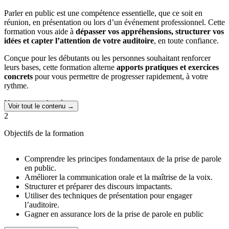
Parler en public est une compétence essentielle, que ce soit en
réunion, en présentation ou lors d’un événement professionnel. Cette
formation vous aide à
dépasser vos appréhensions, structurer vos
idées et capter l’attention de votre auditoire
, en toute confiance.
Conçue pour les débutants ou les personnes souhaitant renforcer
leurs bases, cette formation alterne
apports pratiques et exercices
concrets
pour vous permettre de progresser rapidement, à votre
rythme.
Vous apprendrez à :
Voir tout le contenu →
2
Comprendre les enjeux d’une prise de parole réussie et repérer
vos axes de progression.
Objectifs de la formation
Améliorer votre élocution, votre posture, votre gestuelle et
votre voix.
Structurer un discours clair, percutant et mémorable.
Comprendre les principes fondamentaux de la prise de parole
Gérer le stress et transformer le trac en énergie positive.
en public.
Utiliser des supports visuels avec efficacité.
Améliorer la communication orale et la maîtrise de la voix.
Interagir avec le public et répondre aux questions avec
Structurer et préparer des discours impactants.
sérénité.
Utiliser des techniques de présentation pour engager
Vous adapter aux formats distanciels (visioconférence,
l’auditoire.
webinaire…).
Gagner en assurance lors de la prise de parole en public