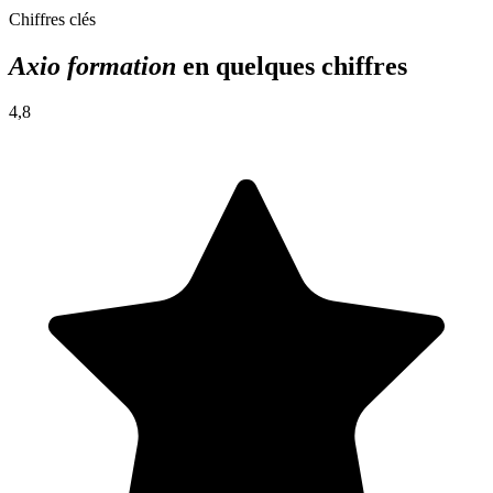
parole.
Chiffres clés
4 – Techniques de Présentation et d’Engagement de l’Auditoire
Axio formation
en quelques chiffres
Utilisation de supports visuels de manière efficace.
Techniques pour maintenir l’attention et l’engagement de
4,8
l’auditoire.
Gestion des questions et des interactions avec l’auditoire.
5 -Gagner en assurance
Techniques pour surmonter le trac et le stress.
Renforcement de la confiance en soi par la pratique.
Conseils pour gérer les situations imprévues et les objections.
6 -Adaptation aux contextes distanciels
Adaptation du langage corporel et des expressions faciales à
l’environnement virtuel.
Gestion des distractions et des interruptions pour maintenir
l’attention et l’engagement des participants.
Création d’un climat de confiance et de collaboration malgré
la distance physique.