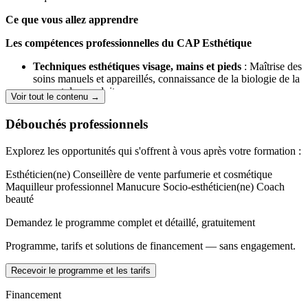
Ce que vous allez apprendre
Les compétences professionnelles du CAP Esthétique
Techniques esthétiques visage, mains et pieds
: Maîtrise des
soins manuels et appareillés, connaissance de la biologie de la
peau et des produits.
Voir tout le contenu →
Maquillage professionnel
: Techniques de maquillage visage
et ongles, choix des produits et des instruments.
Débouchés professionnels
Prestation UV
: Connaître la réglementation, les risques et
savoir conseiller la clientèle.
Explorez les opportunités qui s'offrent à vous après votre formation :
Phanères
: Réalisation d’épilation, coloration des
cils/sourcils, soins des ongles, avec bases solides en biologie.
Esthéticien(ne)
Conseillère de vente parfumerie et cosmétique
Conseil, vente et mise en valeur des produits
: Développer
Maquilleur professionnel
Manucure
Socio-esthéticien(ne)
Coach
des compétences commerciales utiles en institut ou à votre
beauté
compte.
Organisation et cadre réglementaire
: Comprendre les
Demandez le programme complet et détaillé, gratuitement
règles du métier et gérer les bases d’une activité esthétique.
Programme, tarifs et solutions de financement — sans engagement.
Si vous êtes déjà titulaire d’un diplôme de niveau CAP, bac ou plus,
vous pouvez être dispensé des matières générales
Recevoir le programme et les tarifs
(français/anglais/mathématiques/...)
Financement
Parties théoriques
: Biologie appliquée, technologie des