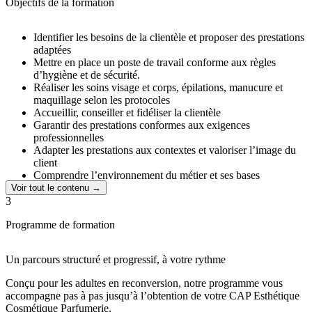
structuré pour vous guider semaine après semaine. En
Objectifs de la formation
moyenne, il faut pouvoir prévoir 8 à 12h de travail par
semaine pour suivre confortablement et progresser.
Identifier les besoins de la clientèle et proposer des prestations
Des
replays disponibles
24h/24 : utiles pour réviser,
adaptées
consolider ou rattraper ponctuellement. L’idéal reste une
Mettre en place un poste de travail conforme aux règles
régularité pour garder le rythme et éviter l’accumulation.
d’hygiène et de sécurité.
Un
accompagnement jusqu’au diplôme
: vous n’êtes pas
Réaliser les soins visage et corps, épilations, manucure et
seule : vous avancez avec un cadre, des repères et du soutien
maquillage selon les protocoles
jusqu’au jour de l’examen.
Accueillir, conseiller et fidéliser la clientèle
Critères d'éligibilité
:
Garantir des prestations conformes aux exigences
professionnelles
Formation destinée aux
adultes en reconversion
Adapter les prestations aux contextes et valoriser l’image du
Disposer d'un vrai
projet de reconversion
client
Prévoir
8–12h/semaine
pour réussir
Comprendre l’environnement du métier et ses bases
Régularité recommandée
: c’est le facteur n°1 de réussite
organisationnelles
Voir tout le contenu →
Démarrage immédiat
: vous commencez votre préparation
3
dès maintenant
Programme de formation
Un parcours structuré et progressif, à votre rythme
Conçu pour les adultes en reconversion, notre programme vous
accompagne pas à pas jusqu’à l’obtention de votre CAP Esthétique
Cosmétique Parfumerie.