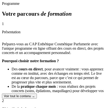
Programme
Votre parcours
de formation
1
Présentation
Préparez-vous au CAP Esthétique Cosmétique Parfumerie avec
l'unique programme en ligne offrant des cours en direct, des projets
concrets et un accompagnement personnalisé.
Pourquoi choisir notre formation ?
Des
cours en direct
, pour avancer vraiment : vous apprenez
comme en institut, avec des échanges en temps réel. Le live
est au cœur du parcours, parce que c’est ce qui permet de
progresser plus vite et plus sereinement.
De la
pratique chaque mois
: vous réalisez des projets
concrets (soins, épilations, maquillages) pour développer vos
gestes, gagner en assurance et arriver au CAP avec de vraies
Voir tout le contenu →
bases.
2
Un cadre pensé pour les
adultes en reconversion
: tout est