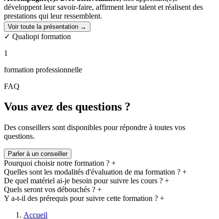
développent leur savoir-faire, affirment leur talent et réalisent des
prestations qui leur ressemblent.
Voir toute la présentation →
Chaque étape de votre parcours est soigneusement conçue pour faire
✓ Qualiopi formation
de votre apprentissage une
expérience enrichissante
,
à la fois
technique et profondément personnelle
.
1
formation professionnelle
FAQ
Vous avez des questions ?
Des conseillers sont disponibles pour répondre à toutes vos
questions.
Parler à un conseiller
Pourquoi choisir notre formation ?
+
Quelles sont les modalités d'évaluation de ma formation ?
+
De quel matériel ai-je besoin pour suivre les cours ?
+
Quels seront vos débouchés ?
+
Y a-t-il des prérequis pour suivre cette formation ?
+
Accueil