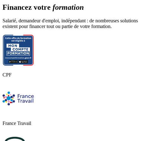
produits et appareils, gestion, réglementation.
Financez votre
formation
Parties pratiques
: Soins, maquillage, épilation, vente et
relation client, pratiques professionnelles.
Dossier
: Réalisation du dossier technique, sketch de vente et
Salarié, demandeur d'emploi, indépendant : de nombreuses solutions
préparation à l’oral.
existent pour financer tout ou partie de votre formation.
CPF
France Travail