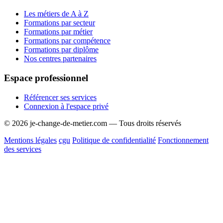
Les métiers de A à Z
Formations par secteur
Formations par métier
Formations par compétence
Formations par diplôme
Nos centres partenaires
Espace professionnel
Référencer ses services
Connexion à l'espace privé
© 2026 je-change-de-metier.com — Tous droits réservés
Mentions légales
cgu
Politique de confidentialité
Fonctionnement
des services