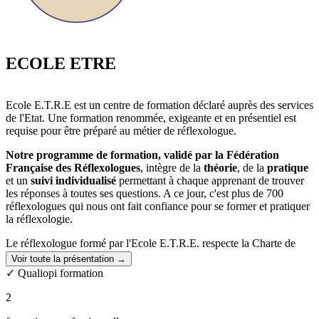
ECOLE ETRE
Ecole E.T.R.E est un centre de formation déclaré auprès des services
de l'Etat. Une formation renommée, exigeante et en présentiel est
requise pour être préparé au métier de réflexologue.
Notre programme de formation, validé par la Fédération
Française des Réflexologues
, intègre de la
théorie
, de la
pratique
et un
suivi individualisé
permettant à chaque apprenant de trouver
les réponses à toutes ses questions. A ce jour, c'est plus de 700
réflexologues qui nous ont fait confiance pour se former et pratiquer
la réflexologie.
Le réflexologue formé par l'Ecole E.T.R.E. respecte la Charte de
Déontologie et les critères de la norme AFNOR S99-807.
Voir toute la présentation →
✓ Qualiopi formation
99% des personnes ayant validé le cursus jugent la formation
très satisfaisante
2
Nos valeurs :