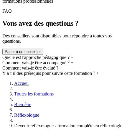
formations professionnelles
Accompagnement
FAQ
Tous les formateurs suivent les stagiaires
dans la réalisation de
Vous avez des questions ?
leur projet de formation.
Des
rendez-vous individualisés
intégrés dans le cycle de formation
permettront de faire le point dans leur processus d'apprentissage
Des conseillers sont disponibles pour répondre à toutes vos
théorique et pratique.
questions.
Parler à un conseiller
Bienveillance
Quelle est l'approche pédagogique ?
+
Comment vais-je être accompagné ?
+
La réussite de votre projet
est au cœur de notre action de
Comment vais-je être évalué ?
+
formation. La
bonne ambiance de travail
vous permet d'optimiser
Y a-t-il des prérequis pour suivre cette formation ?
+
l'intégration de l'ensemble connaissances à acquérir. Les projets et
apprentissage
en groupe
sont supervisés par l'équipe pédagogique.
Accueil
Toutes les formations
Pratique
Bien-être
La réflexologie est un métier du toucher, la
pratique courante
est
nécessaire pour acquérir un bon savoir-faire.
Réflexologue
Une grande partie de la formation est consacrée à l'
apprentissage
et
Devenir réflexologue - formation complète en réflexologie
au
perfectionnement des manipulations et techniques
.