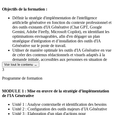
avancez à votre rythme tout en bénéficiant d’un suivi humain et
opérationnel.
Objectifs de la formation :
La formation prépare à la certification RS6776 - Création de
Définir la stratégie d'implémentation de l'intelligence
contenus rédactionnels et visuels par l’usage responsable de
artificielle générative en fonction du contexte professionnel et
l’intelligence artificielle générative, enregistrée auprès de France
des outils existants d'IA Générative (Chat GPT, Google
Compétences.
Gemini, Adobe Firefly, Microsoft Copilot), en identifiant les
optimisations envisageables, afin d'en dégager un plan
stratégique d'intégration et d’installation des outils d'IA
Générative sur le poste de travail.
Utiliser de manière optimale les outils d'IA Générative en vue
de créer des contenus rédactionnels et visuels adaptés à la
demande initiale, accessibles aux personnes en situation de
handicap et évitant tout risque de violation de la
Voir tout le contenu →
confidentialité des données dans un contexte professionnel.
3
Evaluer et solutionner les problématiques éthiques et
règlementaires liées à l'utilisation d'outils d'intelligence
Programme de formation
artificielle générative afin de créer des contenus respectant le
cadre de l’IA Act, et le Règlement Général sur la Protection
MODULE 1 : Mise en œuvre de la stratégie d’implémentation
des Données (RGPD).
de l’IA Générative
Unité 1 : Analyse contextuelle et identification des besoins
Unité 2 : Configuration des outils majeurs d’IA Générative
Unité 3 : Elaboration d'un plan d'actions pour