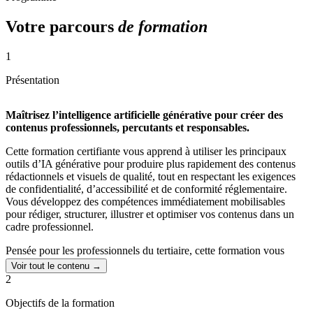
Votre parcours
de formation
1
Présentation
Maîtrisez l’intelligence artificielle générative pour créer des
contenus professionnels, percutants et responsables.
Cette formation certifiante vous apprend à utiliser les principaux
outils d’IA générative pour produire plus rapidement des contenus
rédactionnels et visuels de qualité, tout en respectant les exigences
de confidentialité, d’accessibilité et de conformité réglementaire.
Vous développez des compétences immédiatement mobilisables
pour rédiger, structurer, illustrer et optimiser vos contenus dans un
cadre professionnel.
Pensée pour les professionnels du tertiaire, cette formation vous
permet de gagner en efficacité, de renforcer votre impact dans vos
Voir tout le contenu →
communications et d’intégrer l’IA de manière concrète à vos
2
missions quotidiennes. Grâce à une pédagogie mêlant e-learning,
ateliers en visioconférence et accompagnement personnalisé, vous
Objectifs de la formation