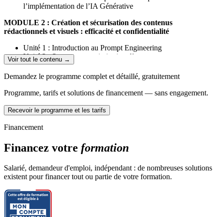
l’implémentation de l’IA Générative
MODULE 2 : Création et sécurisation des contenus
rédactionnels et visuels : efficacité et confidentialité
Unité 1 : Introduction au Prompt Engineering
Unité 2 : Structure et optimisation d’un prompt
Voir tout le contenu →
Unité 3 : Application aux contenus rédactionnels et visuels
Unité 4 : Amélioration continue et appropriation
Demandez le programme complet et détaillé, gratuitement
Unité 5 : Sensibilisation à la sécurité et à la confidentialité
Programme, tarifs et solutions de financement — sans engagement.
MODULE 3 : Accessibilité et optimisation des contenus IA
Recevoir le programme et les tarifs
Unité 1 : Introduction à la conception inclusive
Unité 2 : Adaptation des contenus générés par IA
Financement
Unité 3 : Vérification et validation de l’accessibilité
Unité 4 : Enrichissement du contexte dans l’échange
Financez votre
formation
conversationnel
Unité 5 : Affinage et amélioration des contenus générés
Salarié, demandeur d'emploi, indépendant : de nombreuses solutions
MODULE 4 : Conformité éthique et réglementaire des
existent pour financer tout ou partie de votre formation.
contenus IA
Unité 1 : Comprendre le cadre réglementaire de l’IA
Unité 2 : Identifier les risques éthiques et juridiques