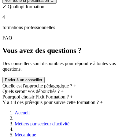
Voir toute la présentation →
Formateurs experts, appréciés pour leur pédagogie et leur
✓ Qualiopi formation
clarté
Apprentissage 100% concret : pratique, mises en situation,
4
tests, matériel à jour
Petits groupes pour une formation personnalisée
formations professionnelles
Kit de démarrage offert + support après la formation
Financement possible : France Travail (Pôle Emploi),
FAQ
Entreprise / OPCO, Personnel
Vous avez des questions ?
Certifications
Des conseillers sont disponibles pour répondre à toutes vos
Qualiopi (certifié depuis 2015)
questions.
Parler à un conseiller
Quelle est l'approche pédagogique ?
+
Quels seront vos débouchés ?
+
Pourquoi choisir Fixit Formation ?
+
Y a-t-il des prérequis pour suivre cette formation ?
+
Accueil
Métiers par secteur d'activité
Mécanique