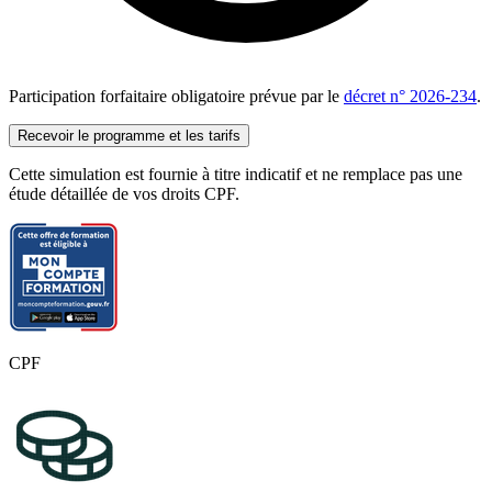
Développer une API REST
Apprenez à créer des services web permettant la communication
entre applications.
Principes des API REST
Participation forfaitaire obligatoire prévue par le
décret n° 2026-234
.
Format JSON
Documentation avec Swagger
Recevoir le programme et les tarifs
Création d'endpoints
Sécurisation des échanges
Cette simulation est fournie à titre indicatif et ne remplace pas une
Développement d'une API complète
étude détaillée de vos droits CPF.
Projet professionnel
Développement d'une application web complète
Mise en place d'une API REST documentée
Gestion de données utilisateurs
Présentation du projet final
CPF
Passage de la certification