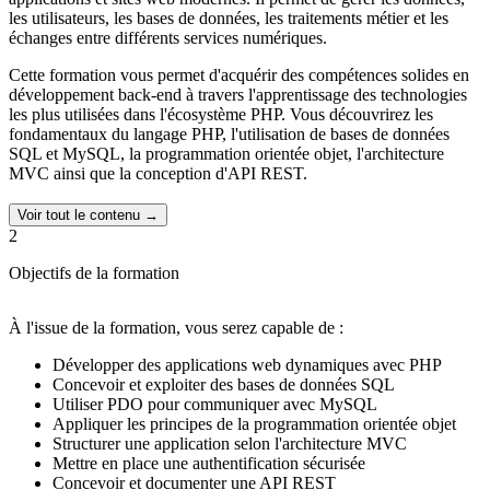
les utilisateurs, les bases de données, les traitements métier et les
échanges entre différents services numériques.
Cette formation vous permet d'acquérir des compétences solides en
développement back-end à travers l'apprentissage des technologies
les plus utilisées dans l'écosystème PHP. Vous découvrirez les
fondamentaux du langage PHP, l'utilisation de bases de données
SQL et MySQL, la programmation orientée objet, l'architecture
MVC ainsi que la conception d'API REST.
Afin de s'adapter à votre niveau et à vos objectifs,
plusieurs
Voir tout le contenu →
formules d'accompagnement sont proposées avec 3h, 6h ou 9h
2
de mentoring individuel
. Vous bénéficiez ainsi de conseils
personnalisés et d'un suivi adapté à votre progression.
Objectifs de la formation
Grâce à de nombreux exercices pratiques et à un projet
professionnel complet, vous développerez une méthodologie de
À l'issue de la formation, vous serez capable de :
travail proche de celle utilisée dans les équipes de développement
Développer des applications web dynamiques avec PHP
web.
Concevoir et exploiter des bases de données SQL
Utiliser PDO pour communiquer avec MySQL
Appliquer les principes de la programmation orientée objet
Structurer une application selon l'architecture MVC
Mettre en place une authentification sécurisée
Concevoir et documenter une API REST