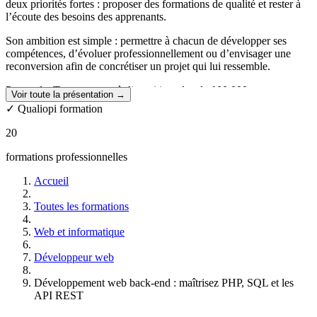
deux priorités fortes : proposer des formations de qualité et rester à
l’écoute des besoins des apprenants.
Son ambition est simple : permettre à chacun de développer ses
compétences, d’évoluer professionnellement ou d’envisager une
reconversion afin de concrétiser un projet qui lui ressemble.
Pour cela, Tuto.com met à disposition plus de
100 000 cours en
Voir toute la présentation →
ligne
, accessibles quel que soit le niveau, ainsi que des
parcours de
✓ Qualiopi formation
formation mentorés
.
Ces programmes complets permettent d’apprendre un métier ou une
20
compétence de manière progressive, avec l’accompagnement d’un
mentor et le soutien d’une équipe dédiée tout au long du parcours.
formations professionnelles
Les formations sont ouvertes à tous, sans condition préalable et les
Accueil
inscriptions sont possibles à tout moment de l’année.
Toutes les formations
Des formations flexibles et accessibles à distance
Web et informatique
L’ensemble des formations est proposé en
100 % en ligne
, offrant la
possibilité d’apprendre depuis chez soi ou depuis n’importe quel
Développeur web
lieu, selon son propre rythme et ses disponibilités.
Développement web back-end : maîtrisez PHP, SQL et les
Un accompagnement tout au long du parcours
API REST
Chaque apprenant bénéficie dès le démarrage de sa formation d’un