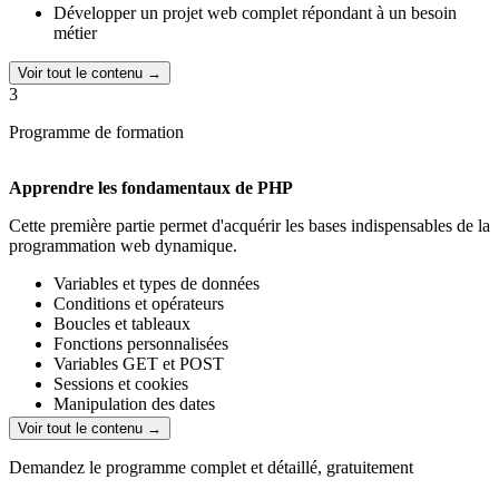
Développer un projet web complet répondant à un besoin
métier
Voir tout le contenu →
3
Programme de formation
Apprendre les fondamentaux de PHP
Cette première partie permet d'acquérir les bases indispensables de la
programmation web dynamique.
Variables et types de données
Conditions et opérateurs
Boucles et tableaux
Fonctions personnalisées
Variables GET et POST
Sessions et cookies
Manipulation des dates
Exercices pratiques et mini-projets
Voir tout le contenu →
Concevoir et interroger des bases de données SQL
Demandez le programme complet et détaillé, gratuitement