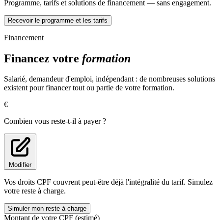
Vous apprendrez à stocker, organiser et exploiter les données de vos
Programme, tarifs et solutions de financement — sans engagement.
applications.
Recevoir le programme et les tarifs
Requêtes SQL fondamentales
Bases de données relationnelles
Financement
Fonctions SQL
Jointures et relations entre tables
Financez votre
formation
Gestion des dates et heures
Requêtes avancées
Conception de bases de données
Salarié, demandeur d'emploi, indépendant : de nombreuses solutions
existent pour financer tout ou partie de votre formation.
Utiliser PHP avec MySQL
€
Découvrez comment connecter vos applications à une base de
données.
Combien vous reste-t-il à payer ?
Classe PDO
Requêtes SELECT, INSERT, UPDATE et DELETE
Gestion des formulaires
Création d'espaces membres
Modifier
Mise en place d'opérations CRUD
Conception de bases MySQL
Vos droits CPF couvrent peut-être déjà l'intégralité du tarif. Simulez
votre reste à charge.
Maîtriser la programmation orientée objet
Simuler mon reste à charge
La POO permet de développer des applications plus robustes et
Montant de votre CPF (estimé)