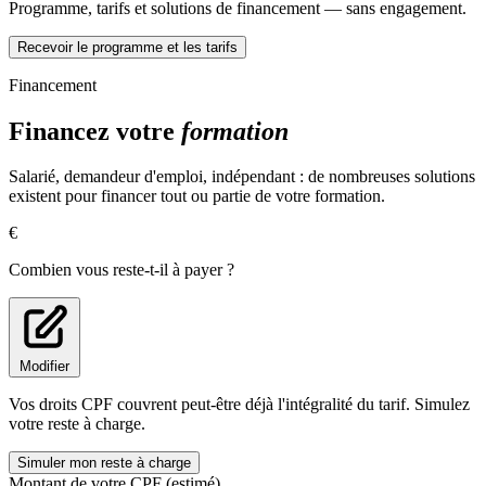
Programme, tarifs et solutions de financement — sans engagement.
Prendre en main Photoshop
Recevoir le programme et les tarifs
Vous découvrirez progressivement l'ensemble des outils
indispensables du logiciel.
Financement
Personnalisation de l'interface
Financez votre
formation
Gestion des calques
Masques de fusion
Sélections
Salarié, demandeur d'emploi, indépendant : de nombreuses solutions
Calques de réglage
existent pour financer tout ou partie de votre formation.
Outils texte
€
Formes et pinceaux
Outils de retouche
Combien vous reste-t-il à payer ?
Filtres
Camera Raw
Organisation des fichiers avec Bridge
Maîtriser les techniques avancées
Modifier
Cette partie permet d'approfondir les méthodes utilisées dans un
Vos droits CPF couvrent peut-être déjà l'intégralité du tarif. Simulez
contexte professionnel.
votre reste à charge.
Retouche de peau avancée
Modes de fusion
Simuler mon reste à charge
Calques de réglage avancés
Montant de votre CPF (estimé)