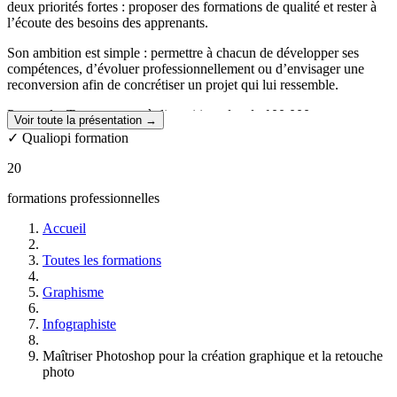
deux priorités fortes : proposer des formations de qualité et rester à
l’écoute des besoins des apprenants.
Son ambition est simple : permettre à chacun de développer ses
compétences, d’évoluer professionnellement ou d’envisager une
reconversion afin de concrétiser un projet qui lui ressemble.
Pour cela, Tuto.com met à disposition plus de
100 000 cours en
Voir toute la présentation →
ligne
, accessibles quel que soit le niveau, ainsi que des
parcours de
✓ Qualiopi formation
formation mentorés
.
Ces programmes complets permettent d’apprendre un métier ou une
20
compétence de manière progressive, avec l’accompagnement d’un
mentor et le soutien d’une équipe dédiée tout au long du parcours.
formations professionnelles
Les formations sont ouvertes à tous, sans condition préalable et les
Accueil
inscriptions sont possibles à tout moment de l’année.
Toutes les formations
Des formations flexibles et accessibles à distance
Graphisme
L’ensemble des formations est proposé en
100 % en ligne
, offrant la
possibilité d’apprendre depuis chez soi ou depuis n’importe quel
Infographiste
lieu, selon son propre rythme et ses disponibilités.
Maîtriser Photoshop pour la création graphique et la retouche
Un accompagnement tout au long du parcours
photo
Chaque apprenant bénéficie dès le démarrage de sa formation d’un