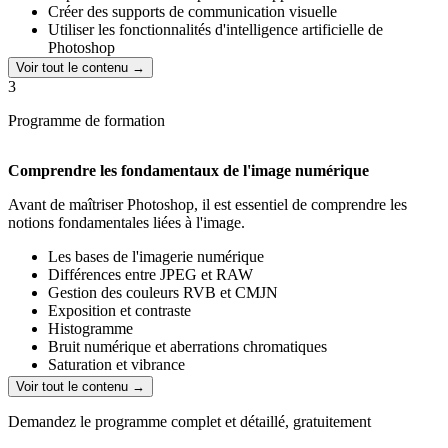
Créer des supports de communication visuelle
Utiliser les fonctionnalités d'intelligence artificielle de
Photoshop
Concevoir un projet graphique complet répondant à un besoin
Voir tout le contenu →
professionnel
3
Programme de formation
Comprendre les fondamentaux de l'image numérique
Avant de maîtriser Photoshop, il est essentiel de comprendre les
notions fondamentales liées à l'image.
Les bases de l'imagerie numérique
Différences entre JPEG et RAW
Gestion des couleurs RVB et CMJN
Exposition et contraste
Histogramme
Bruit numérique et aberrations chromatiques
Saturation et vibrance
Principes fondamentaux du design graphique
Voir tout le contenu →
Composition visuelle
Typographie
Demandez le programme complet et détaillé, gratuitement
Théorie des couleurs