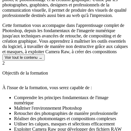
photographes, graphistes, designers et professionnels de la
communication visuelle, il permet de produire des visuels de qualité
professionnelle destinés aussi bien au web qu'à l'impression.
Cette formation vous accompagne dans l'apprentissage complet de
Photoshop, depuis les fondamentaux de l'imagerie numérique
jusqu'aux techniques avancées de retouche, de compositing et de
création graphique. Vous apprendrez à maîtriser les outils essentiels
du logiciel, à travailler de manière non destructive grâce aux calques
et masques, à exploiter Camera Raw, à créer des compositions
complexes et à tirer parti des fonctionnalités d'intelligence artificielle
Voir tout le contenu →
intégrées.
2
Afin de s'adapter à votre niveau et à vos objectifs, plusieurs formules
Objectifs de la formation
d'accompagnement sont proposées avec
3h, 6h ou 9h de
mentoring individuel
. Vous bénéficiez ainsi d'un suivi personnalisé
À l'issue de la formation, vous serez capable de :
et de conseils adaptés à votre progression.
Comprendre les principes fondamentaux de l'image
Tout au long du parcours, vous réaliserez des exercices pratiques,
numérique
des ateliers créatifs et un projet professionnel permettant de mettre en
Maîtriser l'environnement Photoshop
application les compétences acquises dans un contexte concret.
Retoucher des photographies de manière professionnelle
Réaliser des photomontages et compositions complexes
Utiliser les calques, masques et sélections efficacement
Exploiter Camera Raw pour développer des fichiers RAW