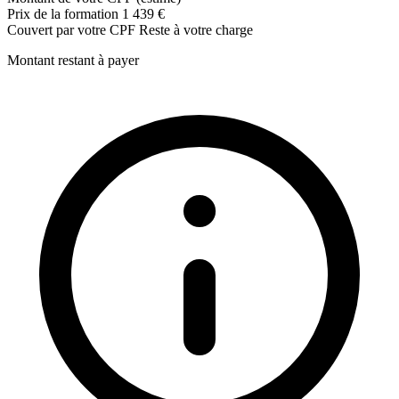
Photomontage
Prix de la formation
1 439 €
Compositing
Couvert par votre CPF
Reste à votre charge
Retouche assistée par IA
Montant restant à payer
Optimisation des flux de travail
Réaliser des créations professionnelles
Les compétences acquises sont consolidées grâce à des ateliers
pratiques.
Création d'affiches
Compositions graphiques
Direction artistique
Effets visuels
Projets créatifs complets
Mise en situation professionnelle
Projet professionnel
Réalisation d'un projet complet sous Photoshop
Présentation orale du projet
Passage de la certification