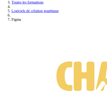
Toutes les formations
apprentissage efficace
. Nous proposons également des
cours
individuels
.
Logiciels de création graphique
Un contexte agréable
Figma
Nos salles de formations sont silencieuses, lumineuses et agréables.
Café, thé, eau et viennoiserie sont proposés pendant les pauses.
Expertise
Nos intervenants sont experts dans leur domaine et passionnés par
leur métier. Ils sont
reconnus pour leurs connaissances
et restent
toujours à l'écoute de toutes les innovations et nouveautés de leur
métier.
Accompagnement et pédagogie
Chacune de nos formations est pensés de manière
progressive
.
Notre enseignement est essentiellement basé sur la
pratique
et avec
une pointe de théorie.
Satisfaction
La satisfaction de nos clients est très importante pour nous. C'est
pourquoi nous proposons une
assistance suite à votre formation
.