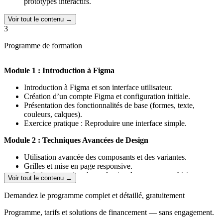
prototypes interactifs.
Voir tout le contenu →
3
Programme de formation
Module 1 : Introduction à Figma
Introduction à Figma et son interface utilisateur.
Création d’un compte Figma et configuration initiale.
Présentation des fonctionnalités de base (formes, texte,
couleurs, calques).
Exercice pratique : Reproduire une interface simple.
Module 2 : Techniques Avancées de Design
Utilisation avancée des composants et des variantes.
Grilles et mise en page responsive.
Création et gestion des styles (couleurs, typographie).
Voir tout le contenu →
Exercice pratique : Conception d'une page complète avec des
composants réutilisables.
Demandez le programme complet et détaillé, gratuitement
Module 3 : Prototypage et Interactions
Programme, tarifs et solutions de financement — sans engagement.