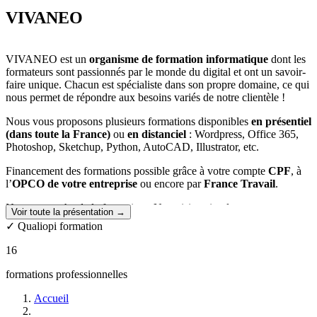
VIVANEO
VIVANEO est un
organisme de formation informatique
dont les
formateurs sont passionnés par le monde du digital et ont un savoir-
faire unique. Chacun est spécialiste dans son propre domaine, ce qui
nous permet de répondre aux besoins variés de notre clientèle !
Nous vous proposons plusieurs formations disponibles
en présentiel
(dans toute la France)
ou
en distanciel
: Wordpress, Office 365,
Photoshop, Sketchup, Python, AutoCAD, Illustrator, etc.
Financement des formations possible grâce à votre compte
CPF
, à
l’
OPCO de votre entreprise
ou encore par
France Travail
.
Notre approche de la formation : Une vision simple
Voir toute la présentation →
✓ Qualiopi formation
Audit : une étape importante
16
En amont de chaque formation le formateur effectue un
audit
technique pour connaître vos compétences actuelles
.
formations professionnelles
6 personnes au maximum !
Accueil
Nous privilégions des
petits groupes
afin de garantir un