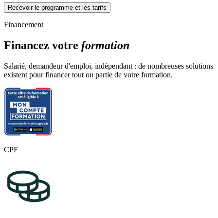
Recevoir le programme et les tarifs
Comprendre les calques et leur fonctionnement
Création, gestion, et organisation des calques.
Financement
Création, gestion, et organisation des calques.
Masques de fusion et d’écrêtage
Financez votre
formation
Utilisation des masques pour des ajustements non
destructifs et des compositions complexes.
Salarié, demandeur d'emploi, indépendant : de nombreuses solutions
Utilisation des masques pour des ajustements non destructifs
existent pour financer tout ou partie de votre formation.
et des compositions complexes.
Module 3 : Retouches photo essentielles
Ajustements de base
Modifier la luminosité, le contraste, et la saturation des
images.
Modifier la luminosité, le contraste, et la saturation des
images.
CPF
Outils de correction et de recadrage
Recadrer, redresser, et corriger les imperfections des
photos.
Recadrer, redresser, et corriger les imperfections des photos.
Module 4 : Outils de création graphique
Utilisation du texte et des formes