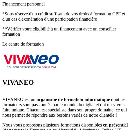
Créer des visuels attractifs avec des éléments de texte et
Financement personnel
des formes géométriques.
Créer des visuels attractifs avec des éléments de texte et des
*Sous réserve d'un crédit suffisant de vos droits à formation CPF et
formes géométriques.
d'un cas d'exonération d'une participation financière
Dégradés et styles de calques
Appliquer des effets dynamiques et des dégradés pour
**Vérifier votre éligibilité à un financement avec un conseiller
enrichir les visuels.
formation
Appliquer des effets dynamiques et des dégradés pour enrichir
les visuels.
Le centre de formation
Module 5 : Techniques avancées de retouche et montage
Suppression d’éléments et clonage complexe
Techniques avancées pour supprimer des objets et
clonage précis.
Techniques avancées pour supprimer des objets et clonage
VIVANEO
précis.
Retouches peau et photomontages réalistes
Améliorer la peau, réaliser des photomontages
VIVANEO est un
organisme de formation informatique
dont les
complexes et réalistes.
formateurs sont passionnés par le monde du digital et ont un savoir-
Améliorer la peau, réaliser des photomontages complexes et
faire unique. Chacun est spécialiste dans son propre domaine, ce qui
réalistes.
nous permet de répondre aux besoins variés de notre clientèle !
Module 6 : Effets spéciaux et filtres créatifs
Nous vous proposons plusieurs formations disponibles
en présentiel